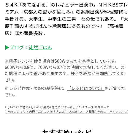
Ｓ４K「あてなよる」のレギュラー出演中。ＮＨＫBSプレ
ミアム「京都人の密かな愉しみ」の番組出演や料理監修も
手掛ける。大学生、中学生の二男一女の母でもある。『大
原千鶴のすぐごはん〜冷蔵庫にあるもので〜』（高橋書
店）ほか著書多数。
▶ブログ：
徒然ごはん
※電子レンジを使う場合は500Wのものを基準としています。
600Wなら0.8倍、700Wなら0.7倍の時間で加熱してください。ま
た機種によって差がありますので、様子をみながら加熱してくだ
さい。
※レシピ作成・表記の基準等は、
「レシピについて」
をご覧くだ
さい。
#
しいたけ 肉詰め
#
しいたけ 豚肉
#
きのこ ソテー
#
しいたけ チーズ マヨネーズ
#
きのこ のマリネ 志麻さん
#
しいたけ ナムル
#
しいたけ スープ 和風
#
きのこ キャベツ スープ
おすすめレシピ