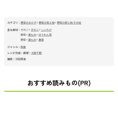
カテゴリ：
野菜のおかず
野菜の和え物
野菜の和え物 その他
主な食材：
きのこ
きのこ
しいたけ
野菜
葉もの
ほうれん草
野菜
葉もの
春菊
ジャンル：
和食
レシピ作成・調理：
大原千鶴
撮影：
浮田輝雄
おすすめ読みもの(PR)