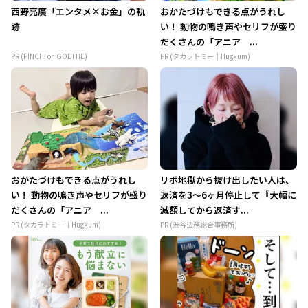
西野亮廣「エンタメ×お金」の軌
おかたづけもできる点がうれし
跡
い！ 動物の鳴き声やセリフが盛り
だくさんの「アニア ...
PR (FINCHI on GOETHE)
PR (タカラトミー｜Hugkum)
おかたづけもできる点がうれし
リボ地獄から抜け出したい人は、
い！ 動物の鳴き声やセリフが盛り
返済を3～6ヶ月停止して『大幅に
だくさんの「アニア ...
減額してから返済す...
PR (タカラトミー｜Hugkum)
PR (渋谷法務総合事務所)