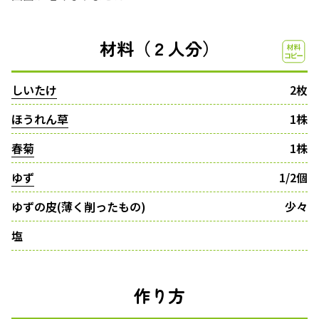
材料（２人分）
しいたけ
2枚
ほうれん草
1株
春菊
1株
ゆず
1/2個
ゆずの皮(薄く削ったもの)
少々
塩
作り方