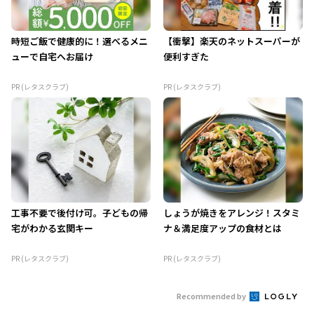
時短ご飯で健康的に！選べるメニ
【衝撃】楽天のネットスーパーが
ューで自宅へお届け
便利すぎた
PR (レタスクラブ)
PR (レタスクラブ)
工事不要で後付け可。子どもの帰
しょうが焼きをアレンジ！スタミ
宅がわかる玄関キー
ナ＆満足度アップの食材とは
PR (レタスクラブ)
PR (レタスクラブ)
Recommended by