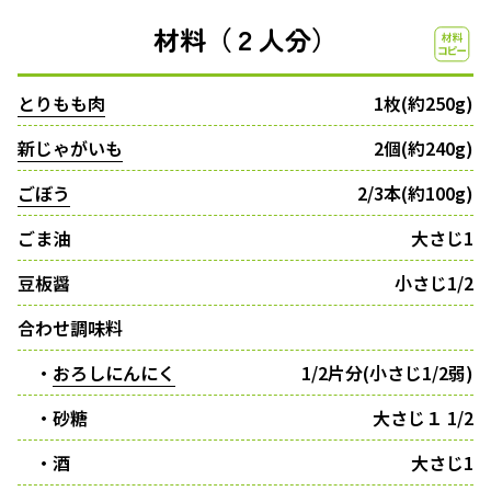
材料（２人分）
とりもも肉
1枚(約250g)
新じゃがいも
2個(約240g)
ごぼう
2/3本(約100g)
ごま油
大さじ1
豆板醤
小さじ1/2
合わせ調味料
・
おろしにんにく
1/2片分(小さじ1/2弱)
・砂糖
大さじ１ 1/2
・酒
大さじ1