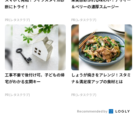
断にトライ！
＆ベリーの濃厚スムージー
PR (レタスクラブ)
PR (レタスクラブ)
工事不要で後付け可。子どもの帰
しょうが焼きをアレンジ！スタミ
宅がわかる玄関キー
ナ＆満足度アップの食材とは
PR (レタスクラブ)
PR (レタスクラブ)
Recommended by