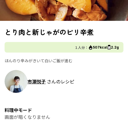
とり肉と新じゃがのピリ辛煮
１人分：
507kcal
2.2g
ほんのり辛みがきいて白いご飯が進む
市瀬悦子
さんのレシピ
料理中モード
画面が暗くなりません