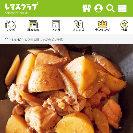
レシピ
読みもの
マンガ
フレンズ
ランキング
特集
レシピ
とり肉と新じゃがのピリ辛煮