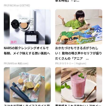
単＆時短】 - レ...
PR (FINCHI on GOETHE)
NARSの新クレンジングオイルで
おかたづけもできる点がうれし
毎朝、メイク映えする潤い美肌へ
い！ 動物の鳴き声やセリフが盛り
だくさんの「アニア ...
PR (NARS on 美的.com)
PR (タカラトミー｜Hugkum)
スマホで完結！ライフスタイル診
果実感あふれる味わい！アサイー