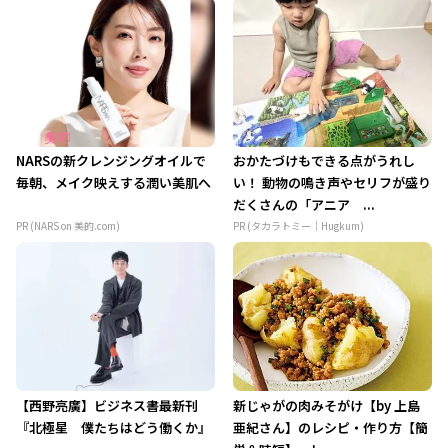
NARSの新クレンジングオイルで
おかたづけもできる点がうれし
毎朝、メイク映えする潤い美肌へ
い！ 動物の鳴き声やセリフが盛り
だくさんの「アニア ...
PR (NARS on 美的.com)
PR (タカラトミー｜Hugkum)
【西野亮廣】ビジネス書最新刊
新じゃがの肉みそがけ【by 上島
『北極星 僕たちはどう働くか』
亜紀さん】のレシピ・作り方【簡