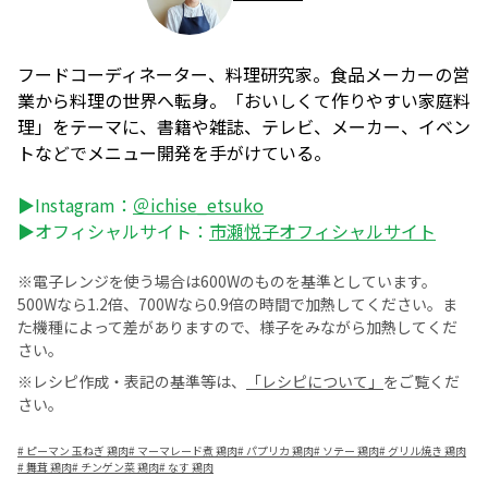
フードコーディネーター、料理研究家。食品メーカーの営
業から料理の世界へ転身。「おいしくて作りやすい家庭料
理」をテーマに、書籍や雑誌、テレビ、メーカー、イベン
トなどでメニュー開発を手がけている。
▶Instagram：
＠ichise_etsuko
▶オフィシャルサイト：
市瀬悦子オフィシャルサイト
※電子レンジを使う場合は600Wのものを基準としています。
500Wなら1.2倍、700Wなら0.9倍の時間で加熱してください。ま
た機種によって差がありますので、様子をみながら加熱してくだ
さい。
※レシピ作成・表記の基準等は、
「レシピについて」
をご覧くだ
さい。
#
ピーマン 玉ねぎ 鶏肉
#
マーマレード煮 鶏肉
#
パプリカ 鶏肉
#
ソテー 鶏肉
#
グリル焼き 鶏肉
#
舞茸 鶏肉
#
チンゲン菜 鶏肉
#
なす 鶏肉