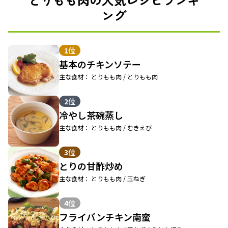
ング
1位
基本のチキンソテー
主な食材： とりもも肉 / とりもも肉
2位
冷やし茶碗蒸し
主な食材： とりもも肉 / むきえび
3位
とりの甘酢炒め
主な食材： とりもも肉 / 玉ねぎ
4位
フライパンチキン南蛮