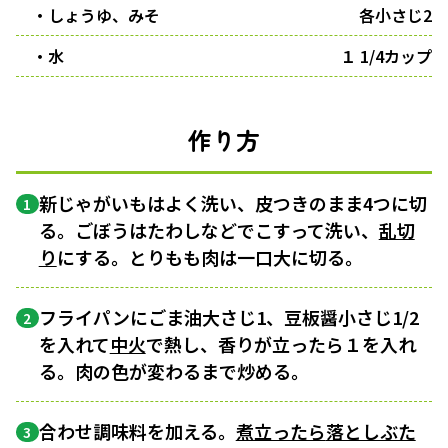
・しょうゆ、みそ
各小さじ2
・水
１ 1/4カップ
作り方
新じゃがいもはよく洗い、皮つきのまま4つに切
1
る。ごぼうはたわしなどでこすって洗い、
乱切
り
にする。とりもも肉は一口大に切る。
フライパンにごま油大さじ1、豆板醤小さじ1/2
2
を入れて
中火
で熱し、香りが立ったら１を入れ
る。肉の色が変わるまで炒める。
合わせ調味料を加える。
煮立ったら
落としぶた
3