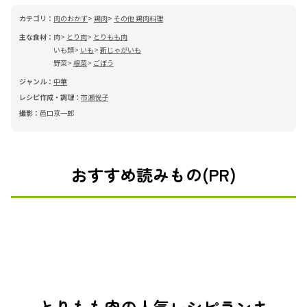
カテゴリ：
肉のおかず
鶏肉
その他 鶏肉料理
主な食材：
肉
とり肉
とりもも肉
いも類
いも
新じゃがいも
野菜
根菜
ごぼう
ジャンル：
中華
レシピ作成・調理：
市瀬悦子
撮影：
邑口京一郎
おすすめ読みもの(PR)
とりもも肉の人気レシピランキ