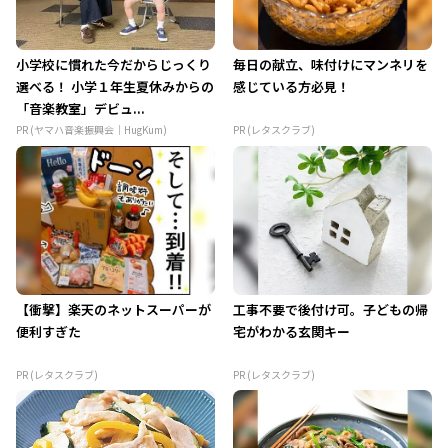
小学校に慣れた今だからじっくり
毎日の献立、味付けにマンネリを
選べる！ 小学１年生夏休みからの
感じている方必見！
「音楽教室」デビュ...
PR (ヤマハ音楽振興会｜HugKum)
PR (レタスクラブ)
【衝撃】楽天のネットスーパーが
工事不要で後付け可。子どもの帰
便利すぎた
宅がわかる玄関キー
PR (レタスクラブ)
PR (レタスクラブ)