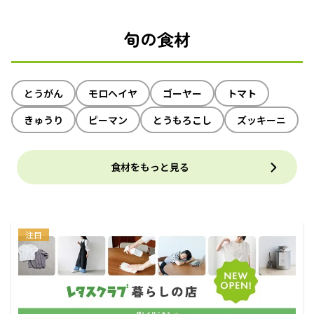
旬の食材
とうがん
モロヘイヤ
ゴーヤー
トマト
きゅうり
ピーマン
とうもろこし
ズッキーニ
食材をもっと見る
注目