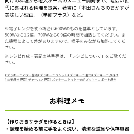
向けの料理から老人ホームのメニュー開発まで、幅広い世
代に喜ばれる料理を提案。著書に「本田さんちのおかずが
美味しい理由」（学研プラス）など。
※電子レンジを使う場合は600Wのものを基準としています。
500Wなら1.2倍、700Wなら0.9倍の時間で加熱してください。ま
た機種によって差がありますので、様子をみながら加熱してくだ
さい。
※レシピ作成・表記の基準等は、
「レシピについて」
をご覧くだ
さい。
#
ズッキーニ バター醤油
#
ズッキーニ フリット
#
ズッキーニ 豚肉
#
ズッキーニ 厚揚げ
#
生姜焼き 野菜
#
チャーハン 野菜
#
ズッキーニ トマト 牛肉
#
ズッキーニ ボート焼き
お料理メモ
【作りおきサラダを作るときは】
・調理を始める前に手をよく洗い、清潔な道具や保存容器