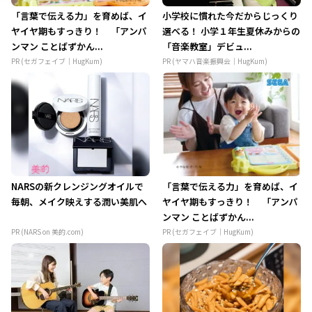
「言葉で伝える力」を育めば、イ
小学校に慣れた今だからじっくり
ヤイヤ期もすっきり！ 「アンパ
選べる！ 小学１年生夏休みからの
ンマン ことばずかん...
「音楽教室」デビュ...
PR (セガフェイブ｜HugKum)
PR (ヤマハ音楽振興会｜HugKum)
NARSの新クレンジングオイルで
「言葉で伝える力」を育めば、イ
毎朝、メイク映えする潤い美肌へ
ヤイヤ期もすっきり！ 「アンパ
ンマン ことばずかん...
PR (NARS on 美的.com)
PR (セガフェイブ｜HugKum)