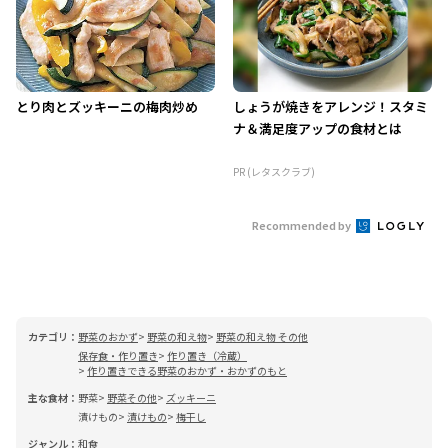
とり肉とズッキーニの梅肉炒め
しょうが焼きをアレンジ！スタミ
ナ＆満足度アップの食材とは
PR (レタスクラブ)
Recommended by
カテゴリ：
野菜のおかず
野菜の和え物
野菜の和え物 その他
保存食・作り置き
作り置き（冷蔵）
作り置きできる野菜のおかず・おかずのもと
主な食材：
野菜
野菜その他
ズッキーニ
漬けもの
漬けもの
梅干し
ジャンル：
和食