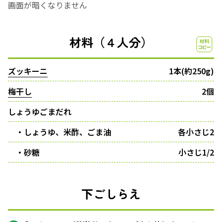
画面が暗くなりません
材料（４人分）
ズッキーニ
1本(約250g)
梅干し
2個
しょうゆごまだれ
・しょうゆ、米酢、ごま油
各小さじ2
・砂糖
小さじ1/2
下ごしらえ