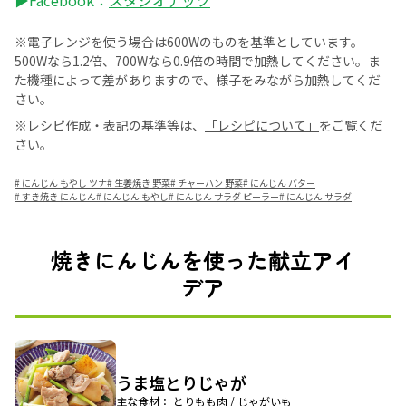
▶Facebook：
スタジオナッツ
※電子レンジを使う場合は600Wのものを基準としています。
500Wなら1.2倍、700Wなら0.9倍の時間で加熱してください。ま
た機種によって差がありますので、様子をみながら加熱してくだ
さい。
※レシピ作成・表記の基準等は、
「レシピについて」
をご覧くだ
さい。
#
にんじん もやし ツナ
#
生姜焼き 野菜
#
チャーハン 野菜
#
にんじん バター
#
すき焼き にんじん
#
にんじん もやし
#
にんじん サラダ ピーラー
#
にんじん サラダ
焼きにんじんを使った献立アイ
デア
うま塩とりじゃが
主な食材： とりもも肉 / じゃがいも