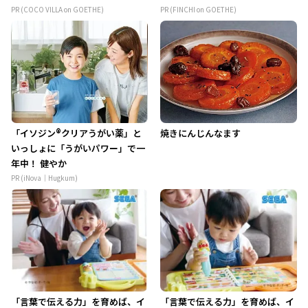
PR (COCO VILLA on GOETHE)
PR (FINCHI on GOETHE)
「イソジン®クリアうがい薬」と
焼きにんじんなます
いっしょに「うがいパワー」で一
年中！ 健やか
PR (iNova｜Hugkum)
「言葉で伝える力」を育めば、イ
「言葉で伝える力」を育めば、イ