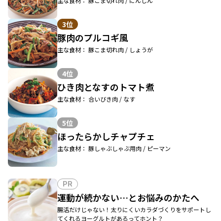
主な食材： 豚こま切れ肉 / にんじん
3位
豚肉のプルコギ風
主な食材： 豚こま切れ肉 / しょうが
4位
ひき肉となすのトマト煮
主な食材： 合いびき肉 / なす
5位
ほったらかしチャプチェ
主な食材： 豚しゃぶしゃぶ用肉 / ピーマン
PR
運動が続かない…とお悩みのかたへ
腸活だけじゃない！太りにくいカラダづくりをサポートし
てくれるヨーグルトがあるってホント？