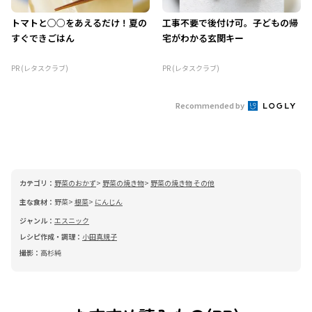
トマトと○○をあえるだけ！夏の
工事不要で後付け可。子どもの帰
すぐできごはん
宅がわかる玄関キー
PR (レタスクラブ)
PR (レタスクラブ)
Recommended by
カテゴリ：
野菜のおかず
野菜の焼き物
野菜の焼き物 その他
主な食材：
野菜
根菜
にんじん
ジャンル：
エスニック
レシピ作成・調理：
小田真規子
撮影：
高杉純