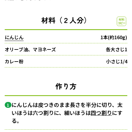
材料（２人分）
にんじん
1本(約160g)
オリーブ油、マヨネーズ
各大さじ1
カレー粉
小さじ1/4
作り方
にんじんは皮つきのまま長さを半分に切り、太
1
いほうは六つ割りに、細いほうは
四つ割り
にす
る。