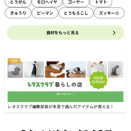
とうがん
モロヘイヤ
ゴーヤー
トマト
きゅうり
ピーマン
とうもろこし
ズッキーニ
食材をもっと見る
注目
レタスクラブ編集部員が本音で選んだアイテムが買える！