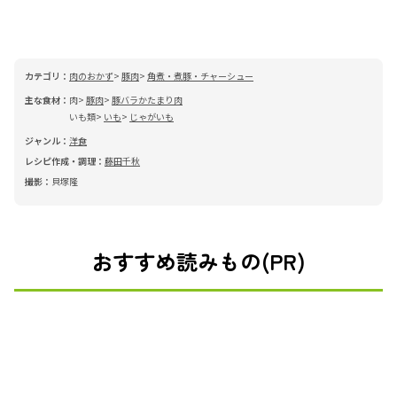
カテゴリ：
肉のおかず
豚肉
角煮・煮豚・チャーシュー
主な食材：
肉
豚肉
豚バラかたまり肉
いも類
いも
じゃがいも
ジャンル：
洋食
レシピ作成・調理：
藤田千秋
撮影：
貝塚隆
おすすめ読みもの(PR)