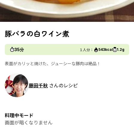
豚バラの白ワイン煮
35分
１人分：
543kcal
1.2g
表面がカリッと焼けた、ジューシーな豚肉は絶品！
藤田千秋
さんのレシピ
料理中モード
画面が暗くなりません