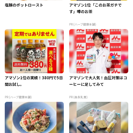
塩豚のポットロースト
アマゾン1位「このお茶ガチで
す」噂のお茶
PR (ハーブ健康本舗)
アマゾン1位の実績！380円で5日
アマゾンで大人気！血圧対策はコ
間お試し。
ーヒーに足してみて
PR (ハーブ健康本舗)
PR (森永乳業)