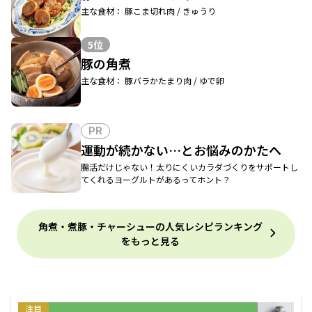
主な食材： 豚こま切れ肉 / きゅうり
5位
豚の角煮
主な食材： 豚バラかたまり肉 / ゆで卵
PR
運動が続かない…とお悩みのかたへ
腸活だけじゃない！太りにくいカラダづくりをサポートし
てくれるヨーグルトがあるってホント？
角煮・煮豚・チャーシューの人気レシピランキング
をもっと見る
注目