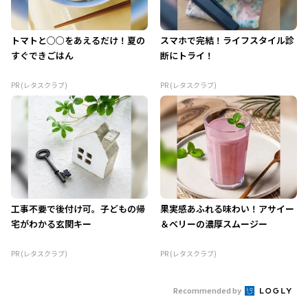
トマトと○○をあえるだけ！夏の
スマホで完結！ライフスタイル診
すぐできごはん
断にトライ！
PR (レタスクラブ)
PR (レタスクラブ)
工事不要で後付け可。子どもの帰
果実感あふれる味わい！アサイー
宅がわかる玄関キー
＆ベリーの濃厚スムージー
PR (レタスクラブ)
PR (レタスクラブ)
Recommended by