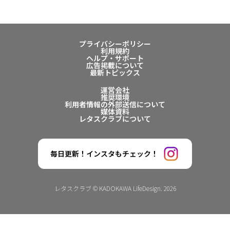
プライバシーポリシー
利用規約
ヘルプ・サポート
広告掲載について
最新トピックス
運営会社
推奨環境
利用者情報の外部送信について
媒体資料
レタスクラブについて
毎日更新！インスタもチェック！
レタスクラブ © KADOKAWA LifeDesign. 2026