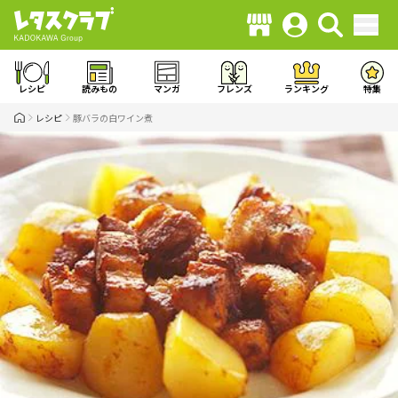
レシピ
読みもの
マンガ
フレンズ
ランキング
特集
レシピ
豚バラの白ワイン煮