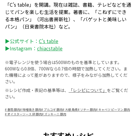
「C’s table」を開講。現在は雑誌、書籍、テレビなどを通
じてパンを楽しむ生活を提案。著書に、「こねずにでき
る本格パン」（河出書房新社）、「バゲットと美味しい
パン」（日東書院本社）など。
▶公式サイト：
C's table
▶Instagram：
chiacstable
※電子レンジを使う場合は500Wのものを基準としています。
600Wなら0.8倍、700Wなら0.7倍の時間で加熱してください。ま
た機種によって差がありますので、様子をみながら加熱してくだ
さい。
※レシピ作成・表記の基準等は、
「レシピについて」
をご覧くだ
さい。
#
春雨 豚肉
#
味噌焼き 豚肉
#
プルコギ 豚肉
#
大根 角煮
#
ソテー 豚肉
#
キャベツ ピーマン 豚肉
#
オイスターソース 卵 豚肉
#
ズッキーニ 豚肉
おすすめレシピ