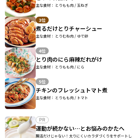
主な食材： とりもも肉 / 玉ねぎ
3位
煮るだけとりチャーシュー
主な食材： とりむね肉 / ゆで卵
4位
とり肉のにら麻辣だれがけ
主な食材： とりもも肉 / にら
5位
チキンのフレッシュトマト煮
主な食材： とりもも肉 / トマト
PR
運動が続かない…とお悩みのかたへ
腸活だけじゃない！太りにくいカラダづくりをサポートし