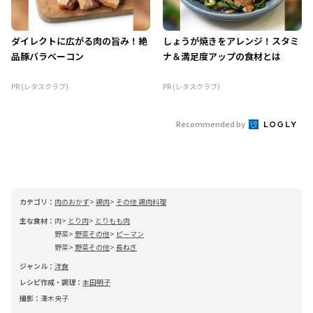
ダイレクトに広がる肉の旨み！絶
しょうが焼きをアレンジ！スタミ
品豚バラベーコン
ナ＆満足度アップの食材とは
PR (レタスクラブ)
PR (レタスクラブ)
Recommended by
カテゴリ：
肉のおかず
鶏肉
その他 鶏肉料理
主な食材：
肉
とり肉
とりもも肉
野菜
野菜その他
ピーマン
野菜
野菜その他
長ねぎ
ジャンル：
洋食
レシピ作成・調理：
本田明子
撮影：
澤木央子