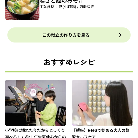
ねぎと麩のみそ汁
主な食材： 麩(小町麩) / 万能ねぎ
この献立の作り方を見る
おすすめレシピ
小学校に慣れた今だからじっくり
【銀座】ReFaで始める大人の贅
選べる！ 小学１年生夏休みからの
沢セルフケア