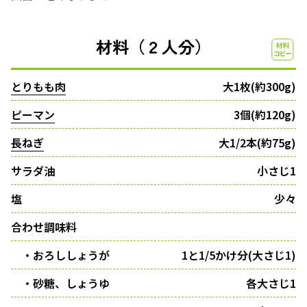
材料（２人分）
とりもも肉
大1枚(約300g)
ピーマン
3個(約120g)
長ねぎ
大1/2本(約75g)
サラダ油
小さじ1
塩
少々
合わせ調味料
・おろししょうが
1と1/5かけ分(大さじ1)
・砂糖、しょうゆ
各大さじ1