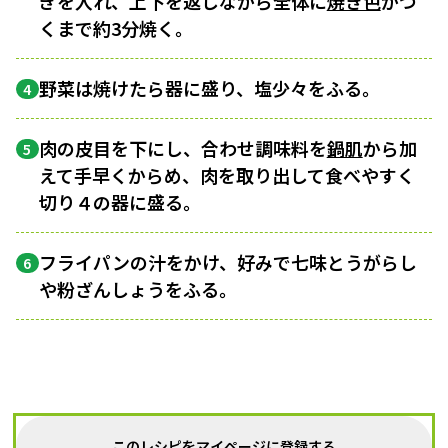
ぎを入れ、上下を返しながら全体に
焼き色
がつ
くまで約3分焼く。
野菜は焼けたら器に盛り、塩少々をふる。
4
肉の皮目を下にし、合わせ調味料を
鍋肌
から加
5
えて手早くからめ、肉を取り出して食べやすく
切り４の器に盛る。
フライパンの汁をかけ、好みで七味とうがらし
6
や粉ざんしょうをふる。
このレシピをマイページに登録する