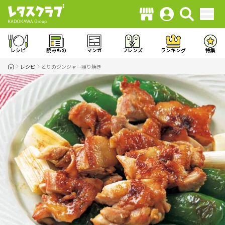
レシピ
読みもの
マンガ
フレンズ
ランキング
特集
レシピ
とりのジンジャー照り焼き