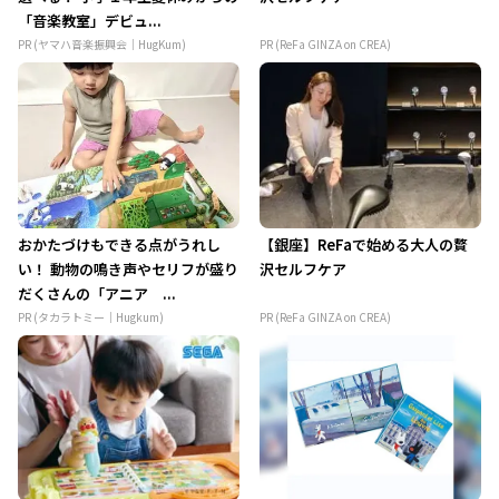
「音楽教室」デビュ...
PR (ヤマハ音楽振興会｜HugKum)
PR (ReFa GINZA on CREA)
おかたづけもできる点がうれし
【銀座】ReFaで始める大人の贅
い！ 動物の鳴き声やセリフが盛り
沢セルフケア
だくさんの「アニア ...
PR (タカラトミー｜Hugkum)
PR (ReFa GINZA on CREA)