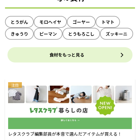
とうがん
モロヘイヤ
ゴーヤー
トマト
きゅうり
ピーマン
とうもろこし
ズッキーニ
食材をもっと見る
注目
レタスクラブ編集部員が本音で選んだアイテムが買える！