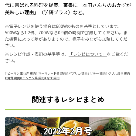
代に喜ばれる料理を提案。著書に「本田さんちのおかずが
美味しい理由」（学研プラス）など。
※電子レンジを使う場合は600Wのものを基準としています。
500Wなら1.2倍、700Wなら0.9倍の時間で加熱してください。ま
た機種によって差がありますので、様子をみながら加熱してくだ
さい。
※レシピ作成・表記の基準等は、
「レシピについて」
をご覧くだ
さい。
#
ピーマン 玉ねぎ 鶏肉
#
マーマレード煮 鶏肉
#
パプリカ 鶏肉
#
ソテー 鶏肉
#
グリル焼き 鶏肉
#
舞茸 鶏肉
#
チンゲン菜 鶏肉
#
なす 鶏肉
関連するレシピまとめ
2023年2月号