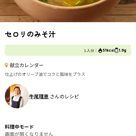
セロリのみそ汁
１人分：
51kcal
1.9g
献立カレンダー
仕上げのオリーブ油でコクと風味をプラス
牛尾理恵
さんのレシピ
料理中モード
画面が暗くなりません