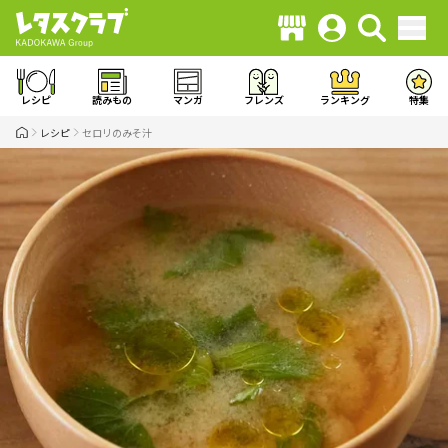
レシピ
読みもの
マンガ
フレンズ
ランキング
特集
レシピ
セロリのみそ汁