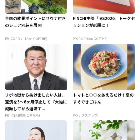
全国の絶景ポイントにサウナ付き
FINCHI主催「IVS2026」トークセ
のシェア別荘を展開
ッションが話題に！
PR (COCO VILLA on GOETHE)
PR (FINCHI on GOETHE)
リボ地獄から抜け出したい人は、
トマトと○○をあえるだけ！夏の
返済を3～6ヶ月停止して『大幅に
すぐできごはん
減額してから返済す...
PR (渋谷法務総合事務所)
PR (レタスクラブ)