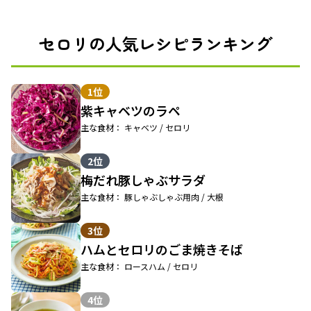
セロリの人気レシピランキング
1位
紫キャベツのラペ
主な食材： キャベツ / セロリ
2位
梅だれ豚しゃぶサラダ
主な食材： 豚しゃぶしゃぶ用肉 / 大根
3位
ハムとセロリのごま焼きそば
主な食材： ロースハム / セロリ
4位