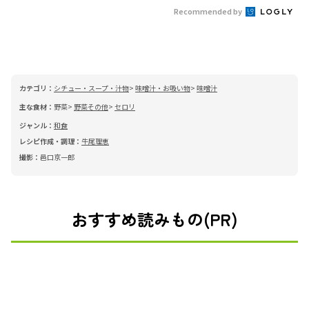
Recommended by
カテゴリ：
シチュー・スープ・汁物
味噌汁・お吸い物
味噌汁
主な食材：
野菜
野菜その他
セロリ
ジャンル：
和食
レシピ作成・調理：
牛尾理恵
撮影：
邑口京一郎
おすすめ読みもの(PR)