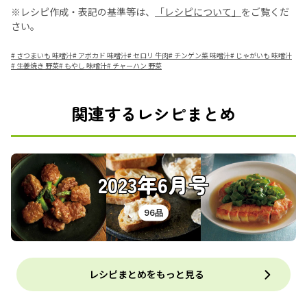
※レシピ作成・表記の基準等は、
「レシピについて」
をご覧くだ
さい。
#
さつまいも 味噌汁
#
アボカド 味噌汁
#
セロリ 牛肉
#
チンゲン菜 味噌汁
#
じゃがいも 味噌汁
#
生姜焼き 野菜
#
もやし 味噌汁
#
チャーハン 野菜
関連するレシピまとめ
2023年6月号
96品
レシピまとめをもっと見る