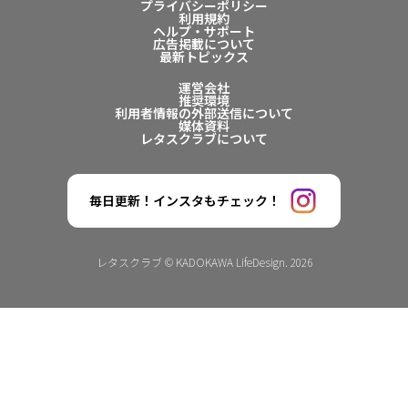
プライバシーポリシー
利用規約
ヘルプ・サポート
広告掲載について
最新トピックス
運営会社
推奨環境
利用者情報の外部送信について
媒体資料
レタスクラブについて
毎日更新！インスタもチェック！
レタスクラブ © KADOKAWA LifeDesign. 2026