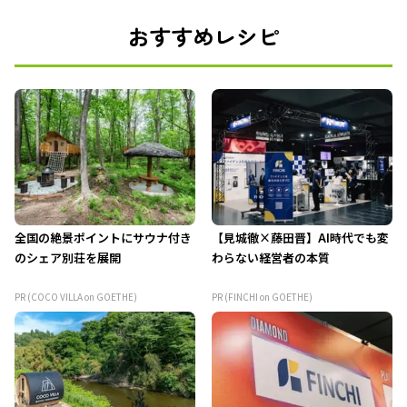
おすすめレシピ
全国の絶景ポイントにサウナ付き
【見城徹×藤田晋】AI時代でも変
のシェア別荘を展開
わらない経営者の本質
PR (COCO VILLA on GOETHE)
PR (FINCHI on GOETHE)