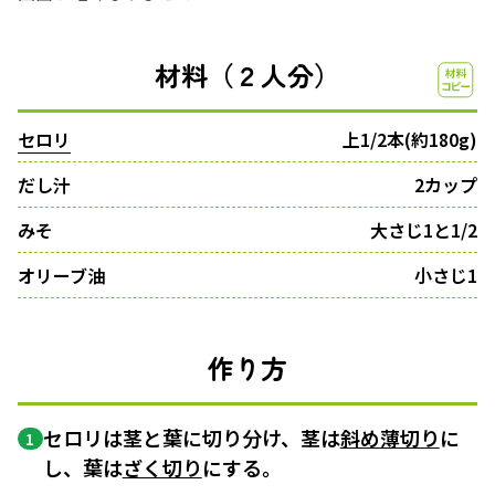
材料（２人分）
セロリ
上1/2本(約180g)
だし汁
2カップ
みそ
大さじ1と1/2
オリーブ油
小さじ1
作り方
セロリは茎と葉に切り分け、茎は
斜め薄切り
に
1
し、葉は
ざく切り
にする。