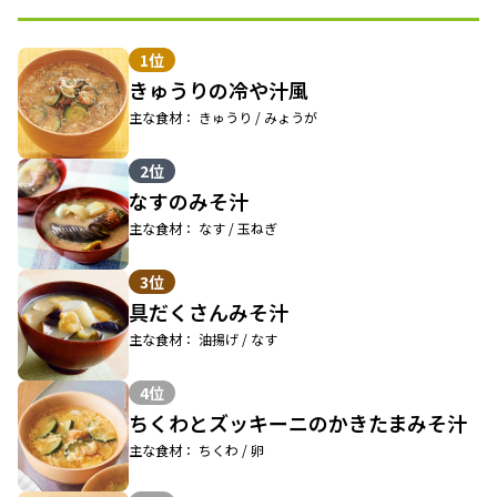
1位
きゅうりの冷や汁風
主な食材： きゅうり / みょうが
2位
なすのみそ汁
主な食材： なす / 玉ねぎ
3位
具だくさんみそ汁
主な食材： 油揚げ / なす
4位
ちくわとズッキーニのかきたまみそ汁
主な食材： ちくわ / 卵