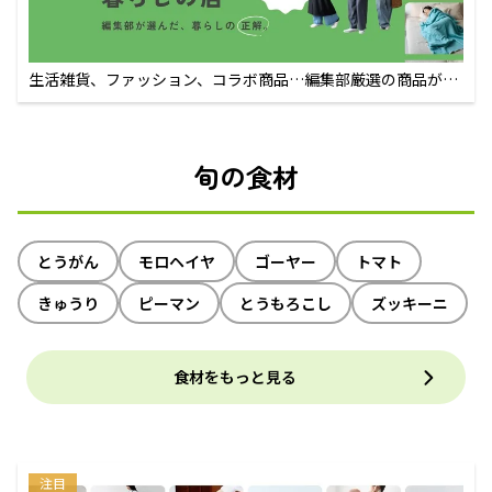
生活雑貨、ファッション、コラボ商品…編集部厳選の商品が買
えるECサイト
旬の食材
とうがん
モロヘイヤ
ゴーヤー
トマト
きゅうり
ピーマン
とうもろこし
ズッキーニ
食材をもっと見る
注目