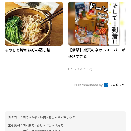
もやしと豚のお好み蒸し鍋
【衝撃】楽天のネットスーパーが
便利すぎた
PR (レタスクラブ)
Recommended by
カテゴリ：
肉のおかず
豚肉
豚しゃぶ・冷しゃぶ
主な食材：
肉
豚肉
豚しゃぶしゃぶ用肉
野菜
野菜その他
きゅうり