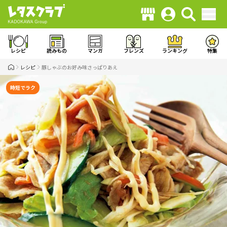
レシピ
読みもの
マンガ
フレンズ
ランキング
特集
レシピ
豚しゃぶのお好み味さっぱりあえ
時短でラク