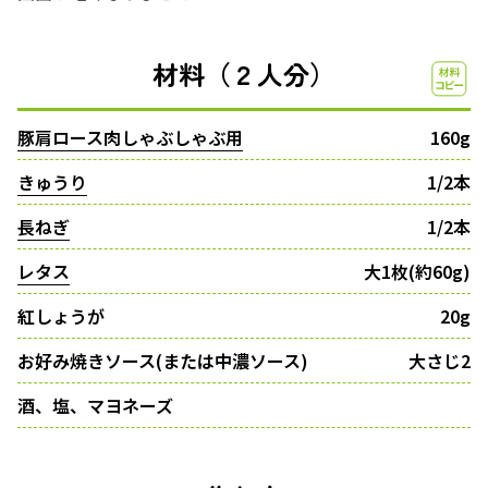
材料（２人分）
豚肩ロース肉しゃぶしゃぶ用
160g
きゅうり
1/2本
長ねぎ
1/2本
レタス
大1枚(約60g)
紅しょうが
20g
お好み焼きソース(または中濃ソース)
大さじ2
酒、塩、マヨネーズ