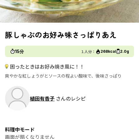
豚しゃぶのお好み味さっぱりあえ
15分
１人分：
268kcal
2.0g
困ったときはお好み焼き風に！！
爽やかな紅しょうがとソースの程よい酸味で、後味さっぱり
植田有香子
さんのレシピ
料理中モード
画面が暗くなりません