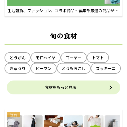
生活雑貨、ファッション、コラボ商品…編集部厳選の商品が買
えるECサイト
旬の食材
とうがん
モロヘイヤ
ゴーヤー
トマト
きゅうり
ピーマン
とうもろこし
ズッキーニ
食材をもっと見る
注目