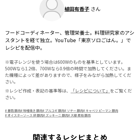
植田有香子
さん
フードコーディネーター、管理栄養士。料理研究家のアシ
スタントを経て独立。YouTube「東京ソロごはん。」で
レシピを配信中。
※電子レンジを使う場合は600Wのものを基準としています。
500Wなら1.2倍、700Wなら0.9倍の時間で加熱してください。ま
た機種によって差がありますので、様子をみながら加熱してくだ
さい。
※レシピ作成・表記の基準等は、
「レシピについて」
をご覧くだ
さい。
#
春雨 豚肉
#
味噌焼き 豚肉
#
プルコギ 豚肉
#
ソテー 豚肉
#
キャベツ ピーマン 豚肉
#
オイスターソース 卵 豚肉
#
ズッキーニ 豚肉
#
大根 煮物 豚肉
関連するレシピまとめ