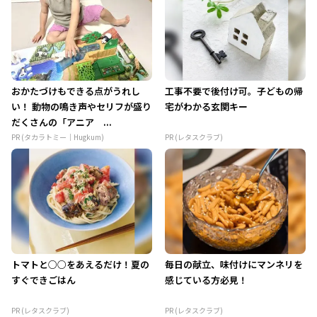
おかたづけもできる点がうれし
工事不要で後付け可。子どもの帰
い！ 動物の鳴き声やセリフが盛り
宅がわかる玄関キー
だくさんの「アニア ...
PR (タカラトミー｜Hugkum)
PR (レタスクラブ)
トマトと○○をあえるだけ！夏の
毎日の献立、味付けにマンネリを
すぐできごはん
感じている方必見！
PR (レタスクラブ)
PR (レタスクラブ)