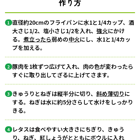
作り方
直径約20cmのフライパンに水1と1/4カップ、酒
1
大さじ1/2、塩小さじ1/2を入れ、
強火
にかけ
る。
煮立ったら
弱めの
中火
にし、水1と1/4カッ
プを加える。
豚肉を1枚ずつ広げて入れ、肉の色が変わったら
2
すぐに取り出してざるに上げてさます。
きゅうりとねぎは縦半分に切り、
斜め薄切り
に
3
する。ねぎは水に約5分さらして水けをしっかり
きる。
レタスは食べやすい大きさにちぎり、きゅう
4
り、ねぎ、紅しょうがとともに
ボウル
に入れ