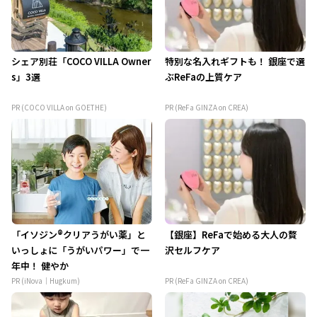
シェア別荘「COCO VILLA Owner
特別な名入れギフトも！ 銀座で選
s」3選
ぶReFaの上質ケア
PR (COCO VILLA on GOETHE)
PR (ReFa GINZA on CREA)
「イソジン®クリアうがい薬」と
【銀座】ReFaで始める大人の贅
いっしょに「うがいパワー」で一
沢セルフケア
年中！ 健やか
PR (iNova｜Hugkum)
PR (ReFa GINZA on CREA)