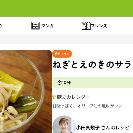
の
マンガ
フレンズ
時短でラク
ねぎとえのきのサラ
10分
献立カレンダー
甘酸っぱく、オリーブ油の風味がいい
小田真規子
さんのレシピ