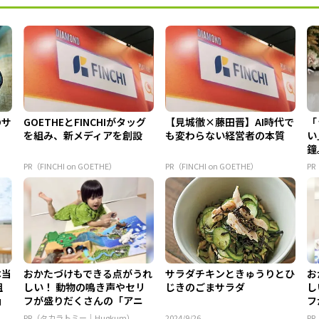
のサ
GOETHEとFINCHIがタッグ
【見城徹×藤田晋】AI時代で
「
を組み、新メディアを創設
も変わらない経営者の本質
い
鐘
外
PR（FINCHI on GOETHE）
PR（FINCHI on GOETHE）
P
本当
おかたづけもできる点がうれ
サラダチキンときゅうりとひ
お
組
しい！ 動物の鳴き声やセリ
じきのごまサラダ
し
」
フが盛りだくさんの「アニ
フ
ア ...
ア 
PR（タカラトミー｜Hugkum）
2024/9/26
P