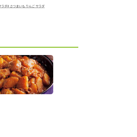
サラダ
#
さつまいも りんご サラダ