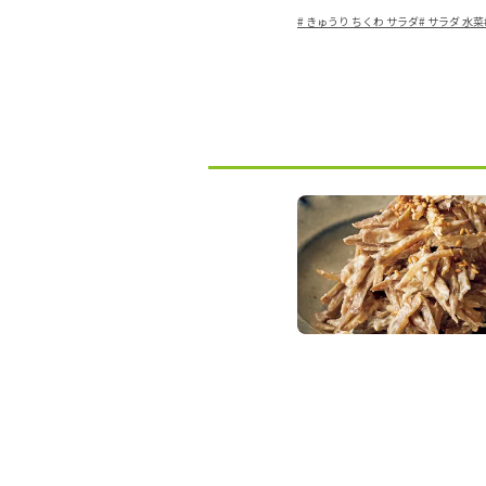
#
きゅうり ちくわ サラダ
#
サラダ 水菜