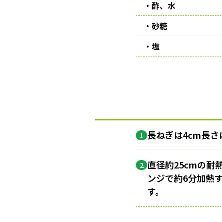
・酢、水
・砂糖
・塩
長ねぎは4cm長
1
直径約25cmの
2
ンジで約6分加熱
す。