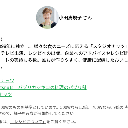
小田真規子
さん
こ）
998年に独立し、様々な食のニーズに応える「スタジオナッツ
、テレビ出演、レシピ本の出版、企業へのアドバイスやレシピ
ネートの実績も多数。誰もが作りやすく、健康に配慮したおい
る。
オナッツ
onutsnuts パプリカマキコの料理のパプリ科
ナッツ
0Wのものを基準としています。500Wなら1.2倍、700Wなら0.9倍
すので、様子をみながら加熱してください。
等は、
「レシピについて」
をご覧ください。