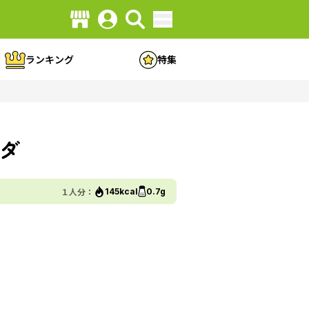
ランキング
特集
ダ
１人分：
145kcal
0.7g