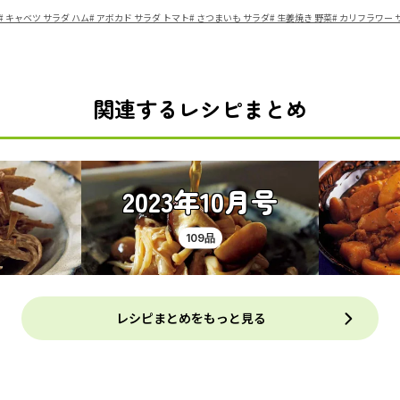
#
キャベツ サラダ ハム
#
アボカド サラダ トマト
#
さつまいも サラダ
#
生姜焼き 野菜
#
カリフラワー 
関連するレシピまとめ
2023年10月号
109品
レシピまとめをもっと見る