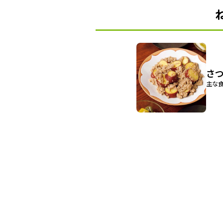
さ
主な食