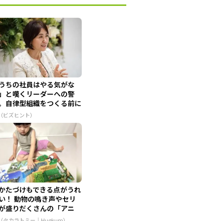
うちの社員はやる気がな
」と嘆くリーダーへの警
。自律型組織をつくる前に
せな...
R（ビズヒント）
かたづけもできる点がうれ
い！ 動物の鳴き声やセリ
が盛りだくさんの「アニ
...
R（タカラトミー｜Hugkum）