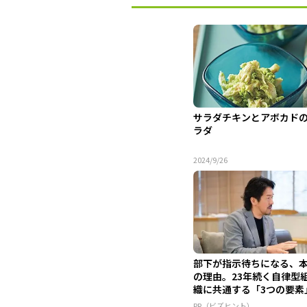
サラダチキンとアボカド
ラダ
2024/9/26
部下が指示待ちになる、
の理由。23年続く自律型
織に共通する「3つの要素
PR（ビズヒント）