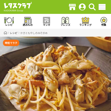
レシピ
読みもの
マンガ
フレンズ
ランキング
特集
レシピ
かきともやしのみそ炒め
時短でラク