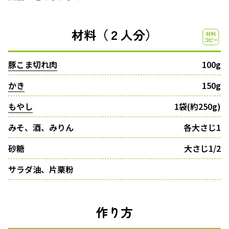
材料（２人分）
豚こま切れ肉
100g
かき
150g
もやし
1袋(約250g)
みそ、酒、みりん
各大さじ1
砂糖
大さじ1/2
サラダ油、片栗粉
作り方