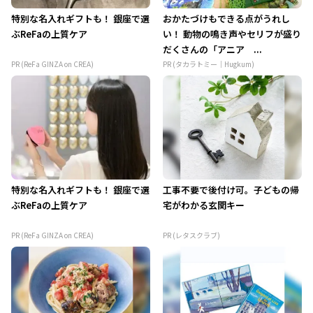
特別な名入れギフトも！ 銀座で選
おかたづけもできる点がうれし
ぶReFaの上質ケア
い！ 動物の鳴き声やセリフが盛り
だくさんの「アニア ...
PR (ReFa GINZA on CREA)
PR (タカラトミー｜Hugkum)
特別な名入れギフトも！ 銀座で選
工事不要で後付け可。子どもの帰
ぶReFaの上質ケア
宅がわかる玄関キー
PR (ReFa GINZA on CREA)
PR (レタスクラブ)