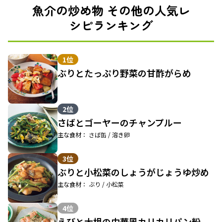
魚介の炒め物 その他の人気レ
シピランキング
1位
ぶりとたっぷり野菜の甘酢がらめ
2位
さばとゴーヤーのチャンプルー
主な食材： さば缶 / 溶き卵
3位
ぶりと小松菜のしょうがじょうゆ炒め
主な食材： ぶり / 小松菜
4位
えびと大根の中華風カリカリパン粉