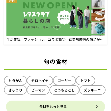
注目
生活雑貨、ファッション、コラボ商品…編集部厳選の商品が買
えるECサイト
旬の食材
とうがん
モロヘイヤ
ゴーヤー
トマト
きゅうり
ピーマン
とうもろこし
ズッキーニ
食材をもっと見る