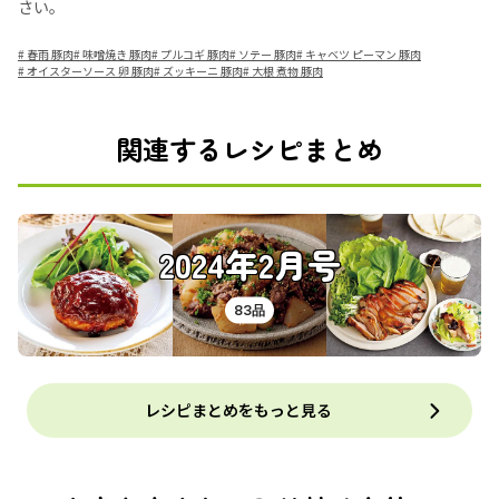
さい。
#
春雨 豚肉
#
味噌焼き 豚肉
#
プルコギ 豚肉
#
ソテー 豚肉
#
キャベツ ピーマン 豚肉
#
オイスターソース 卵 豚肉
#
ズッキーニ 豚肉
#
大根 煮物 豚肉
関連するレシピまとめ
2024年2月号
83品
レシピまとめをもっと見る