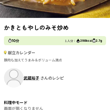
かきともやしのみそ炒め
10分
１人分：
298kcal
2.7g
献立カレンダー
豚肉も加えてうまみ＆ボリューム満点
武蔵裕子
さんのレシピ
料理中モード
画面が暗くなりません