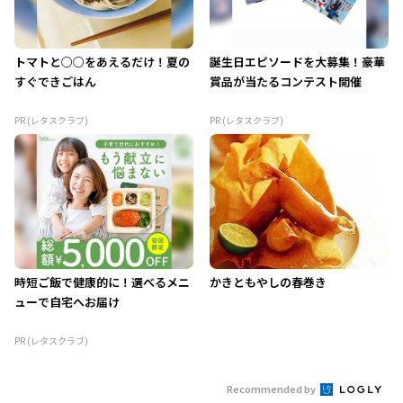
トマトと○○をあえるだけ！夏の
誕生日エピソードを大募集！豪華
すぐできごはん
賞品が当たるコンテスト開催
PR (レタスクラブ)
PR (レタスクラブ)
時短ご飯で健康的に！選べるメニ
かきともやしの春巻き
ューで自宅へお届け
PR (レタスクラブ)
Recommended by