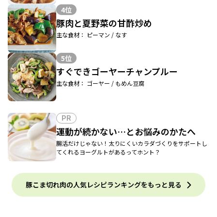
4位
豚肉と夏野菜の甘酢炒め
主な食材： ピーマン / なす
5位
すぐできゴーヤーチャンプルー
主な食材： ゴーヤー / もめん豆腐
PR
運動が続かない…とお悩みのかたへ
腸活だけじゃない！太りにくいカラダづくりをサポートし
てくれるヨーグルトがあるってホント？
豚こま切れ肉の人気レシピランキングをもっと見る