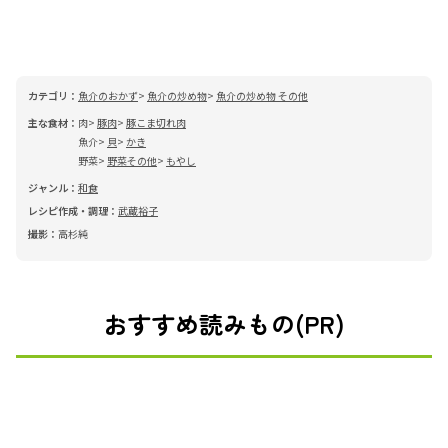
カテゴリ：
魚介のおかず
魚介の炒め物
魚介の炒め物 その他
主な食材：
肉
豚肉
豚こま切れ肉
魚介
貝
かき
野菜
野菜その他
もやし
ジャンル：
和食
レシピ作成・調理：
武蔵裕子
撮影：
高杉純
おすすめ読みもの(PR)