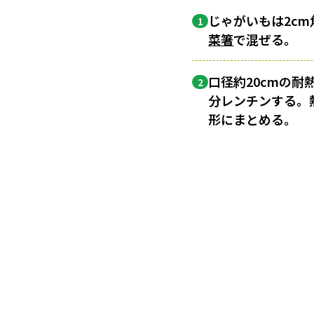
じゃがいもは2c
1
菜箸
で混ぜる。
口径約20cmの
2
分レンチンする。
形にまとめる。