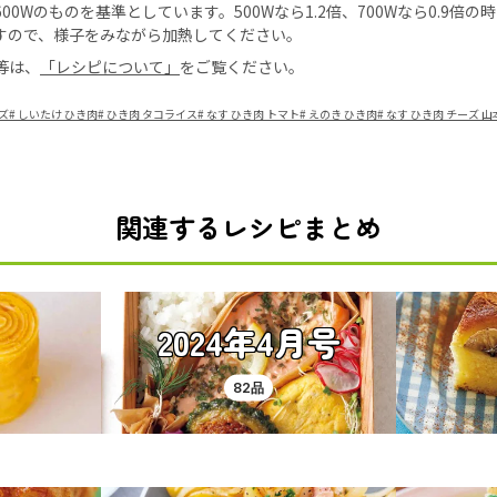
0Wのものを基準としています。500Wなら1.2倍、700Wなら0.9倍
すので、様子をみながら加熱してください。
等は、
「レシピについて」
をご覧ください。
ズ
#
しいたけ ひき肉
#
ひき肉 タコライス
#
なす ひき肉 トマト
#
えのき ひき肉
#
なす ひき肉 チーズ 
関連するレシピまとめ
2024年4月号
82品