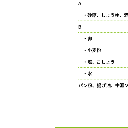
A
・砂糖、しょうゆ、
B
・
卵
・小麦粉
・塩、こしょう
・水
パン粉、揚げ油、中濃