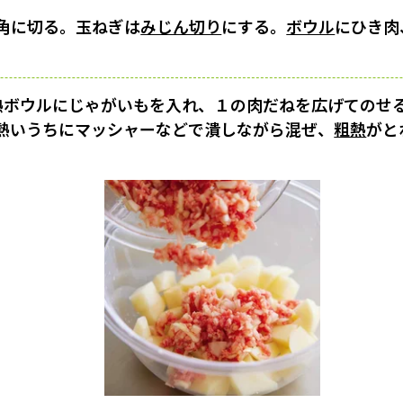
m角に切る。玉ねぎは
みじん切り
にする。
ボウル
にひき肉
耐熱ボウルにじゃがいもを入れ、１の肉だねを広げてのせ
熱いうちにマッシャーなどで潰しながら混ぜ、
粗熱
がと