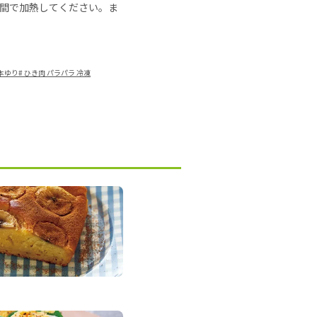
の時間で加熱してください。ま
山本ゆり
#
ひき肉 パラパラ 冷凍