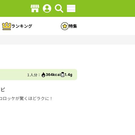
ランキング
特集
１人分：
364kcal
1.4g
シピ
なコロッケが驚くほどラクに！