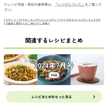
※レシピ作成・表記の基準等は、
「レシピについて」
をご覧くだ
さい。
#
もやし スープ
#
もやし キムチ
#
にんじん もやし ツナ
#
ひき肉 もやし
#
もやし キムチ炒め
#
生姜焼き 野菜
#
もやし 梅
#
もやし 味噌汁
関連するレシピまとめ
2024年7月号
88品
レシピまとめをもっと見る