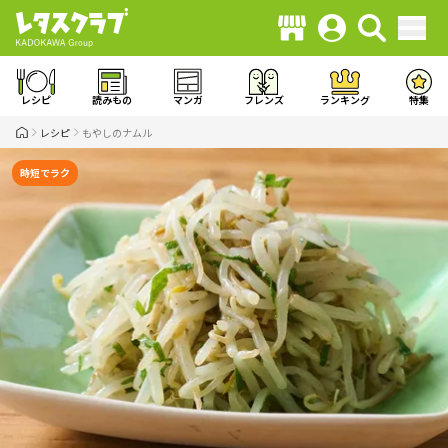
レシピ
読みもの
マンガ
フレンズ
ランキング
特集
レシピ
もやしのナムル
時短でラク