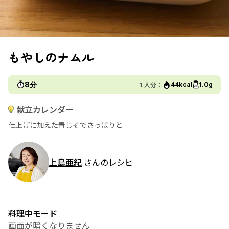
もやしのナムル
8分
１人分：
44kcal
1.0g
献立カレンダー
仕上げに加えた青じそでさっぱりと
上島亜紀
さんのレシピ
料理中モード
画面が暗くなりません