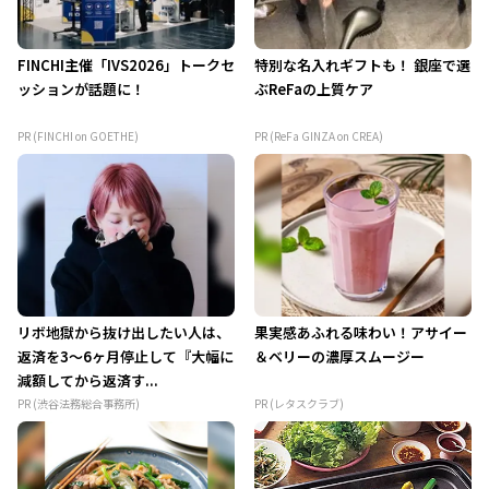
FINCHI主催「IVS2026」トークセ
特別な名入れギフトも！ 銀座で選
ッションが話題に！
ぶReFaの上質ケア
PR (FINCHI on GOETHE)
PR (ReFa GINZA on CREA)
リボ地獄から抜け出したい人は、
果実感あふれる味わい！アサイー
返済を3～6ヶ月停止して『大幅に
＆ベリーの濃厚スムージー
減額してから返済す...
PR (渋谷法務総合事務所)
PR (レタスクラブ)