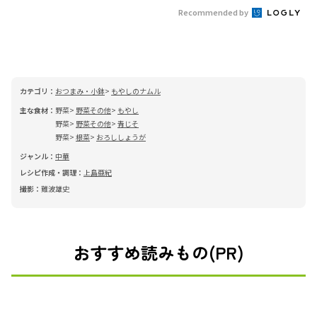
Recommended by
カテゴリ：
おつまみ・小鉢
もやしのナムル
主な食材：
野菜
野菜その他
もやし
野菜
野菜その他
青じそ
野菜
根菜
おろししょうが
ジャンル：
中華
レシピ作成・調理：
上島亜紀
撮影：
難波雄史
おすすめ読みもの(PR)