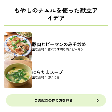
もやしのナムルを使った献立ア
イデア
豚肉とピーマンのみそ炒め
主な食材： 豚バラ薄切り肉 / ピーマン
にらたまスープ
主な食材： 卵 / にら
この献立の作り方を見る