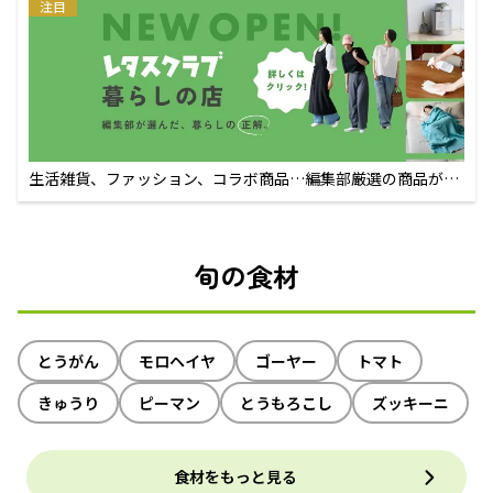
注目
生活雑貨、ファッション、コラボ商品…編集部厳選の商品が買
えるECサイト
旬の食材
とうがん
モロヘイヤ
ゴーヤー
トマト
きゅうり
ピーマン
とうもろこし
ズッキーニ
食材をもっと見る