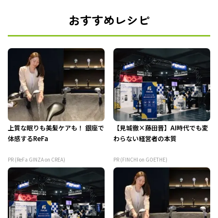
おすすめレシピ
上質な眠りも美髪ケアも！ 銀座で
【見城徹×藤田晋】AI時代でも変
体感するReFa
わらない経営者の本質
PR (ReFa GINZA on CREA)
PR (FINCHI on GOETHE)