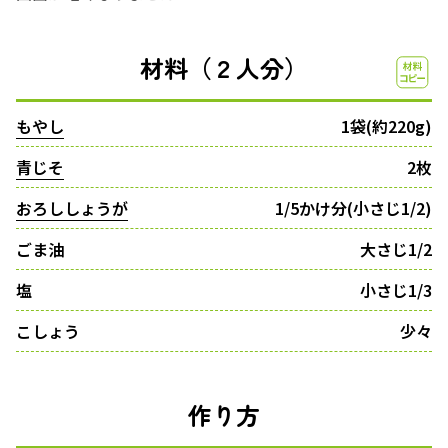
材料（２人分）
もやし
1袋(約220g)
青じそ
2枚
おろししょうが
1/5かけ分(小さじ1/2)
ごま油
大さじ1/2
塩
小さじ1/3
こしょう
少々
作り方