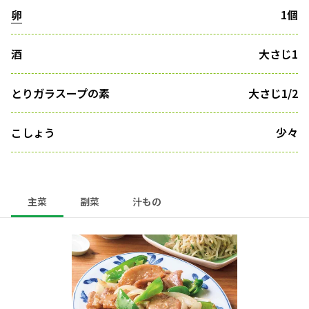
卵
1個
酒
大さじ1
とりガラスープの素
大さじ1/2
こしょう
少々
主菜
副菜
汁もの