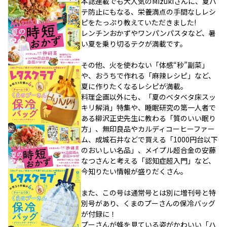
本誌連載でも大人気のMizukiさんに、夏バ
テ防止にもなる、栄養満点の手間なしレシ
ピをたっぷり教えていただきました!
レンチンおかずやワンパンパスタなど、暑
い夏を乗り切るテクが満載です。
その他、火を使わない「体感“秒”副菜」
や、おうちで作れる「麻辣レシピ」など、
夏に作りたくなるレシピが満載。
料理企画以外にも、「夏のベタベタ床スッ
キリ解消」特集や、睡眠研究の第一人者で
ある柳沢正史先生に教わる「質のいい眠り
方」、無印良品やカルディコーヒーファー
ム、成城石井などで買える「1000円台以下
のおいしい名品」、メイプル超合金の安藤
なつさんと考える「認知症超入門」など、
今知りたい情報が盛りだくさん。
また、この号は通常号とは別に増刊号と特
別号があり、くまのプーさんの保冷バッグ
が付録に！
プーさんが蜂を見ている姿がかわいい「ハ