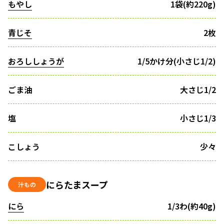
もやし
1袋(約220g)
青じそ
2枚
おろししょうが
1/5かけ分(小さじ1/2)
ごま油
大さじ1/2
塩
小さじ1/3
こしょう
少々
にらたまスープ
汁もの
にら
1/3わ(約40g)