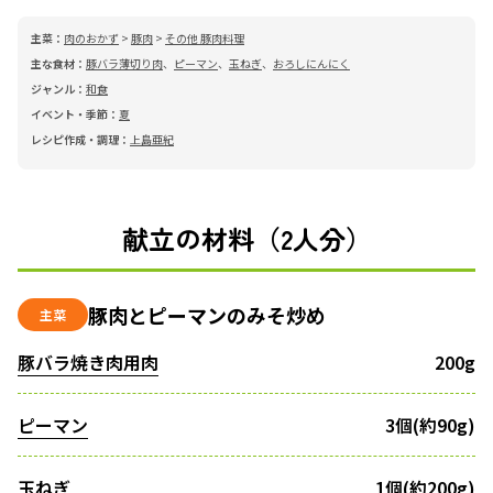
主菜：
肉のおかず
>
豚肉
>
その他 豚肉料理
主な食材：
豚バラ薄切り肉
、
ピーマン
、
玉ねぎ
、
おろしにんにく
ジャンル：
和食
イベント・季節：
夏
レシピ作成・調理：
上島亜紀
献立の材料（2人分）
豚肉とピーマンのみそ炒め
主菜
豚バラ焼き肉用肉
200g
ピーマン
3個(約90g)
玉ねぎ
1個(約200g)