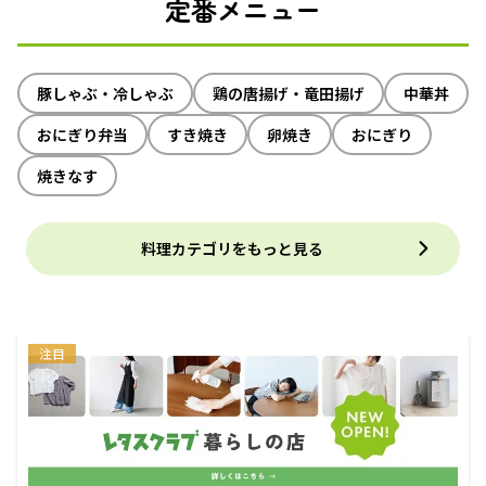
定番メニュー
豚しゃぶ・冷しゃぶ
鶏の唐揚げ・竜田揚げ
中華丼
おにぎり弁当
すき焼き
卵焼き
おにぎり
焼きなす
料理カテゴリをもっと見る
注目