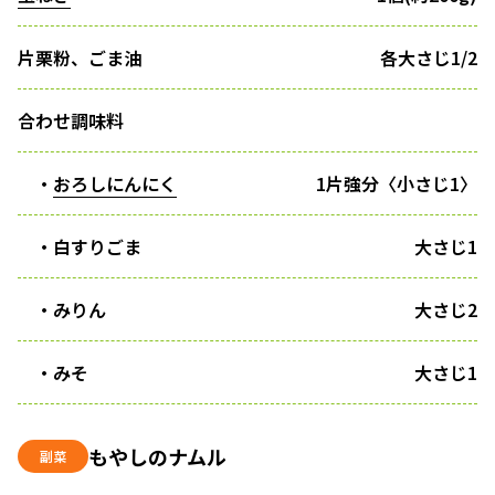
片栗粉、ごま油
各大さじ1/2
合わせ調味料
・
おろしにんにく
1片強分〈小さじ1〉
・白すりごま
大さじ1
・みりん
大さじ2
・みそ
大さじ1
もやしのナムル
副菜