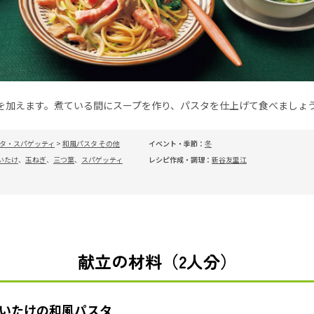
を加えます。煮ている間にスープを作り、パスタを仕上げて食べましょ
タ・スパゲッティ
>
和風パスタ その他
イベント・季節：
冬
いたけ
、
玉ねぎ
、
三つ葉
、
スパゲッティ
レシピ作成・調理：
新谷友里江
献立の材料（2人分）
いたけの和風パスタ