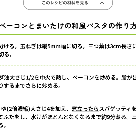
このレシピの材料を見る
ベーコンとまいたけの和風パスタの作り
分ける。玉ねぎは縦5mm幅に切る。三つ葉は3cm長さ
切る。
油大さじ1/2を
中火
で熱し、ベーコンを炒める。脂が
り
するまでさらに炒める。
ゆ(2倍濃縮)大さじ4を加え、
煮立ったら
スパゲッティ
てふたをし、水けがほとんどなくなるまで約9分煮る。三
る。