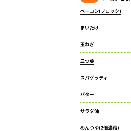
ベーコン(ブロック)
まいたけ
玉ねぎ
三つ葉
スパゲッティ
バター
サラダ油
めんつゆ(2倍濃縮)