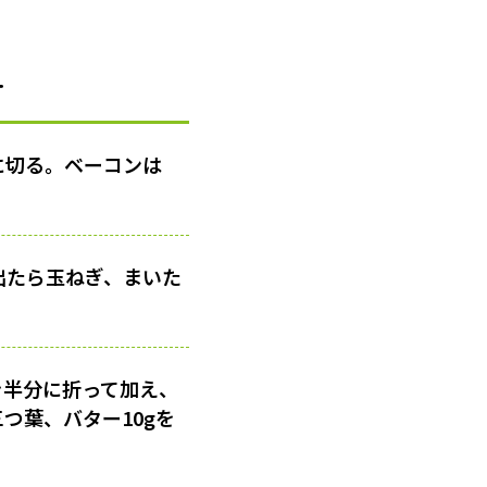
方
に切る。ベーコンは
出たら玉ねぎ、まいた
を半分に折って加え、
つ葉、バター10gを