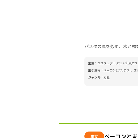
パスタの具を炒め、水と麺
主食：
パスタ・グラタン
>
和風パス
主な食材：
ベーコン(かたまり)
、
ま
ジャンル：
和食
ベーコンとま
主食