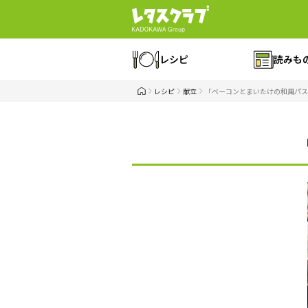
レシピ
読みも
レシピ
献立
「ベーコンとまいたけの和風パス