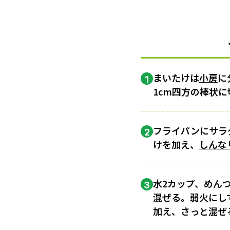
まいたけは
小房
に
1
1cm四方の棒状に
フライパンにサラダ
2
けを加え、
しんな
水2カップ、めんつ
3
混ぜる。
弱火
にし
加え、さっと混ぜ