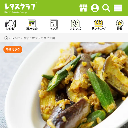
レシピ
読みもの
マンガ
フレンズ
ランキング
特集
レシピ
なすとオクラのサブジ風
時短でラク