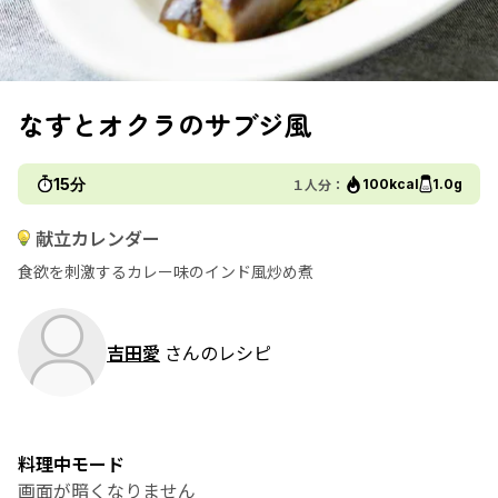
なすとオクラのサブジ風
15分
１人分：
100kcal
1.0g
献立カレンダー
食欲を刺激するカレー味のインド風炒め煮
吉田愛
さんのレシピ
料理中モード
画面が暗くなりません