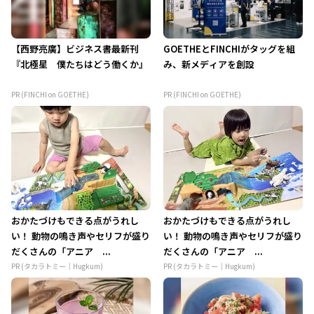
【西野亮廣】ビジネス書最新刊
GOETHEとFINCHIがタッグを組
『北極星 僕たちはどう働くか』
み、新メディアを創設
PR (FINCHI on GOETHE)
PR (FINCHI on GOETHE)
おかたづけもできる点がうれし
おかたづけもできる点がうれし
い！ 動物の鳴き声やセリフが盛り
い！ 動物の鳴き声やセリフが盛り
だくさんの「アニア ...
だくさんの「アニア ...
PR (タカラトミー｜Hugkum)
PR (タカラトミー｜Hugkum)