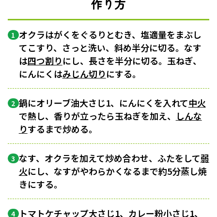
作り方
オクラはがくをぐるりとむき、塩適量をまぶし
1
てこすり、さっと洗い、斜め半分に切る。なす
は
四つ割り
にし、長さを半分に切る。玉ねぎ、
にんにくは
みじん切り
にする。
鍋にオリーブ油大さじ1、にんにくを入れて
中火
2
で熱し、香りが立ったら玉ねぎを加え、
しんな
り
するまで炒める。
なす、オクラを加えて炒め合わせ、ふたをして
弱
3
火
にし、なすがやわらかくなるまで約5分蒸し焼
きにする。
トマトケチャップ大さじ1、カレー粉小さじ1、
4