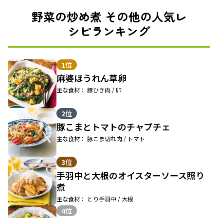
野菜の炒め煮 その他の人気レ
シピランキング
1位
麻婆ほうれん草卵
主な食材： 豚ひき肉 / 卵
2位
豚こまとトマトのチャプチェ
主な食材： 豚こま切れ肉 / トマト
3位
手羽中と大根のオイスターソース照り
煮
主な食材： とり手羽中 / 大根
4位