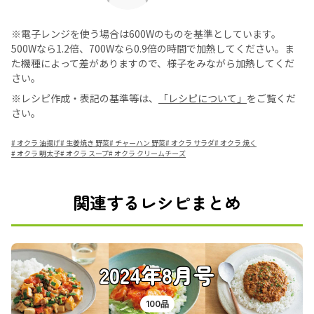
※電子レンジを使う場合は600Wのものを基準としています。
500Wなら1.2倍、700Wなら0.9倍の時間で加熱してください。ま
た機種によって差がありますので、様子をみながら加熱してくだ
さい。
※レシピ作成・表記の基準等は、
「レシピについて」
をご覧くだ
さい。
#
オクラ 油揚げ
#
生姜焼き 野菜
#
チャーハン 野菜
#
オクラ サラダ
#
オクラ 焼く
#
オクラ 明太子
#
オクラ スープ
#
オクラ クリームチーズ
関連するレシピまとめ
2024年8月号
100品