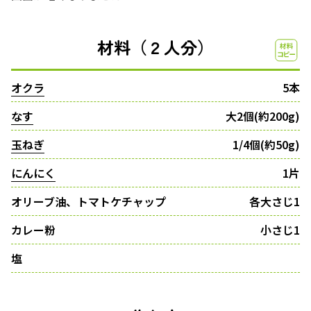
材料（２人分）
オクラ
5本
なす
大2個(約200g)
玉ねぎ
1/4個(約50g)
にんにく
1片
オリーブ油、トマトケチャップ
各大さじ1
カレー粉
小さじ1
塩