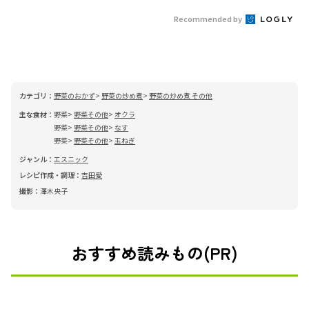
Recommended by
カテゴリ：
野菜のおかず
野菜の炒め煮
野菜の炒め煮 その他
主な食材：
野菜
野菜その他
オクラ
野菜
野菜その他
なす
野菜
野菜その他
玉ねぎ
ジャンル：
エスニック
レシピ作成・調理：
吉田愛
撮影：
澤木央子
おすすめ読みもの(PR)