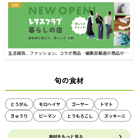
注目
生活雑貨、ファッション、コラボ商品…編集部厳選の商品が買
えるECサイト
旬の食材
とうがん
モロヘイヤ
ゴーヤー
トマト
きゅうり
ピーマン
とうもろこし
ズッキーニ
食材をもっと見る