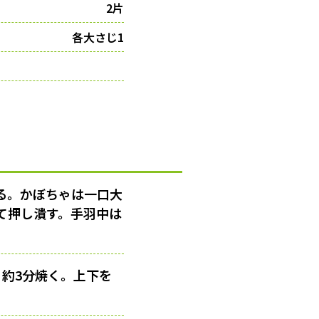
2片
各大さじ1
る。かぼちゃは一口大
て押し潰す。手羽中は
約3分焼く。上下を