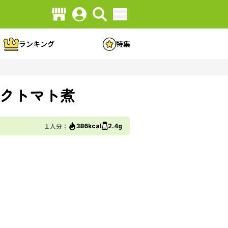
ランキング
特集
クトマト煮
１人分：
386kcal
2.4g