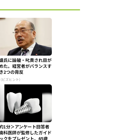
盛氏に論破・叱責され目が
めた。経営者がバランスす
き2つの背反
R（ビズヒント）
約1分＞アンケート回答者
歯科医師が監修したガイド
ックをプレゼント。65歳