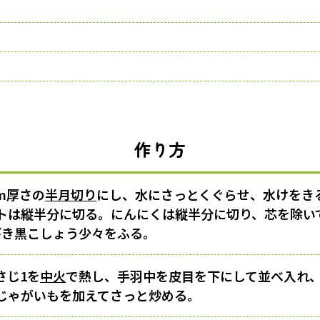
作り方
cm厚さの
半月切り
にし、水にさっとくぐらせ、水けをき
トは縦半分に切る。にんにくは縦半分に切り、芯を除い
粗びき黒こしょう少々をふる。
さじ1を
中火
で熱し、手羽中を皮目を下にして並べ入れ、
じゃがいもを加えてさっと炒める。