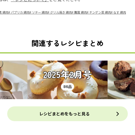
煮 鶏肉
#
パプリカ 鶏肉
#
ソテー 鶏肉
#
グリル焼き 鶏肉
#
舞茸 鶏肉
#
チンゲン菜 鶏肉
#
なす 鶏肉
関連するレシピまとめ
2025年2月号
86品
レシピまとめをもっと見る