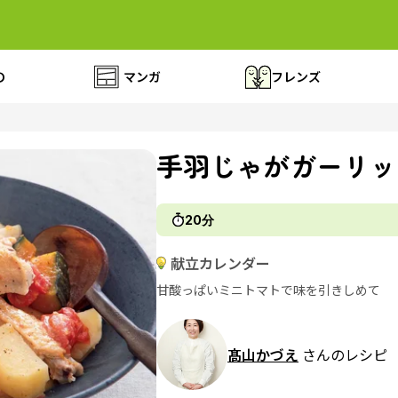
の
マンガ
フレンズ
手羽じゃがガーリッ
20分
献立カレンダー
甘酸っぱいミニトマトで味を引きしめて
髙山かづえ
さんのレシピ