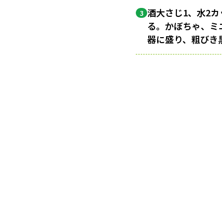
酒大さじ1、水2
3
る。かぼちゃ、ミ
器に盛り、粗びき