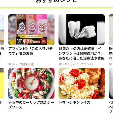
本当
アマゾン1位「このお茶ガチ
65歳以上の方は要確認「イ
稲
組
です」噂のお茶
ンプラントは保険適用か？」
覚
」
あなたに沿った治療法や費用
べ
を...
PR（ハーブ健康本舗）
PR（あんしんインプラント）
P
チ
手羽中のガーリック焼きチー
トマトチキンライス
＜
ズソース
へ
ブ