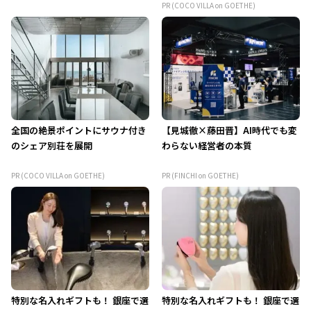
PR (COCO VILLA on GOETHE)
全国の絶景ポイントにサウナ付き
【見城徹×藤田晋】AI時代でも変
のシェア別荘を展開
わらない経営者の本質
PR (COCO VILLA on GOETHE)
PR (FINCHI on GOETHE)
特別な名入れギフトも！ 銀座で選
特別な名入れギフトも！ 銀座で選