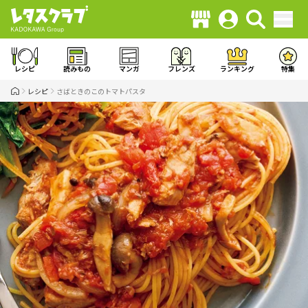
レシピ
読みもの
マンガ
フレンズ
ランキング
特集
レシピ
さばときのこのトマトパスタ