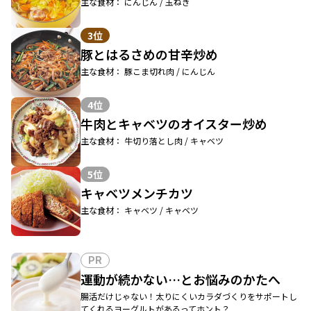
主な食材： にんじん / 玉ねぎ
3位
豚とはるさめの甘辛炒め
主な食材： 豚こま切れ肉 / にんじん
4位
牛肉とキャベツのオイスター炒め
主な食材： 牛切り落とし肉 / キャベツ
5位
キャベツメンチカツ
主な食材： キャベツ / キャベツ
PR
運動が続かない…とお悩みのかたへ
腸活だけじゃない！太りにくいカラダづくりをサポートし
てくれるヨーグルトがあるってホント？