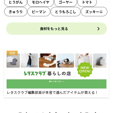
とうがん
モロヘイヤ
ゴーヤー
トマト
きゅうり
ピーマン
とうもろこし
ズッキーニ
食材をもっと見る
注目
レタスクラブ編集部員が本音で選んだアイテムが買える！