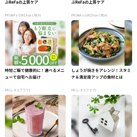
ぶReFaの上質ケア
ぶReFaの上質ケア
PR (ReFa GINZA on CREA)
PR (ReFa GINZA on CREA)
時短ご飯で健康的に！選べるメニ
しょうが焼きをアレンジ！スタミ
ューで自宅へお届け
ナ＆満足度アップの食材とは
PR (レタスクラブ)
PR (レタスクラブ)