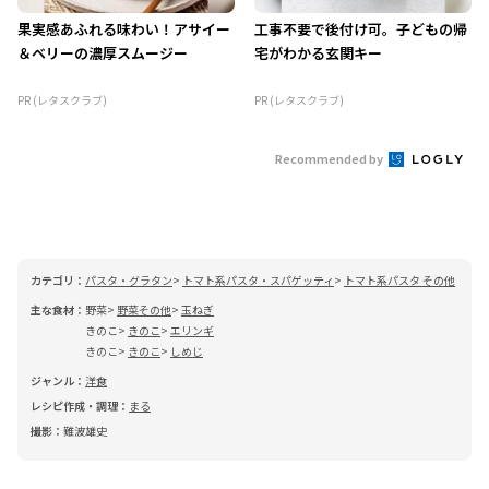
果実感あふれる味わい！アサイー
工事不要で後付け可。子どもの帰
＆ベリーの濃厚スムージー
宅がわかる玄関キー
PR (レタスクラブ)
PR (レタスクラブ)
Recommended by
カテゴリ：
パスタ・グラタン
トマト系パスタ・スパゲッティ
トマト系パスタ その他
主な食材：
野菜
野菜その他
玉ねぎ
きのこ
きのこ
エリンギ
きのこ
きのこ
しめじ
ジャンル：
洋食
レシピ作成・調理：
まる
撮影：
難波雄史