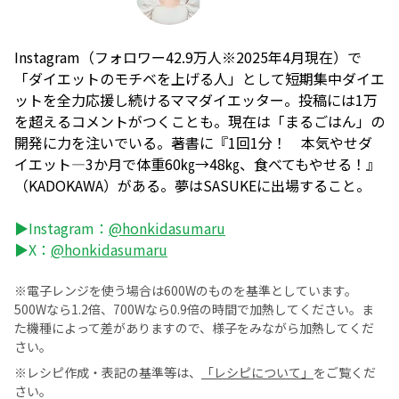
Instagram（フォロワー42.9万人※2025年4月現在）で
「ダイエットのモチベを上げる人」として短期集中ダイエ
ットを全力応援し続けるママダイエッター。投稿には1万
を超えるコメントがつくことも。現在は「まるごはん」の
開発に力を注いでいる。著書に『1回1分！ 本気やせダ
イエット―3か月で体重60㎏→48㎏、食べてもやせる！』
（KADOKAWA）がある。夢はSASUKEに出場すること。
▶Instagram：
@honkidasumaru
▶X：
@honkidasumaru
※電子レンジを使う場合は600Wのものを基準としています。
500Wなら1.2倍、700Wなら0.9倍の時間で加熱してください。ま
た機種によって差がありますので、様子をみながら加熱してくだ
さい。
※レシピ作成・表記の基準等は、
「レシピについて」
をご覧くだ
さい。