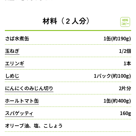
材料（２人分）
さば水煮缶
1缶(約190g)
玉ねぎ
1/2個
エリンギ
1本
しめじ
1パック(約100g)
にんにくのみじん切り
2片分
ホールトマト缶
1缶(約400g)
スパゲッティ
160g
オリーブ油、塩、こしょう