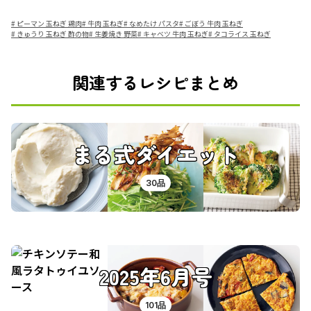
#
ピーマン 玉ねぎ 鶏肉
#
牛肉 玉ねぎ
#
なめたけ パスタ
#
ごぼう 牛肉 玉ねぎ
#
きゅうり 玉ねぎ 酢の物
#
生姜焼き 野菜
#
キャベツ 牛肉 玉ねぎ
#
タコライス 玉ねぎ
関連するレシピまとめ
まる式ダイエット
30品
2025年6月号
101品