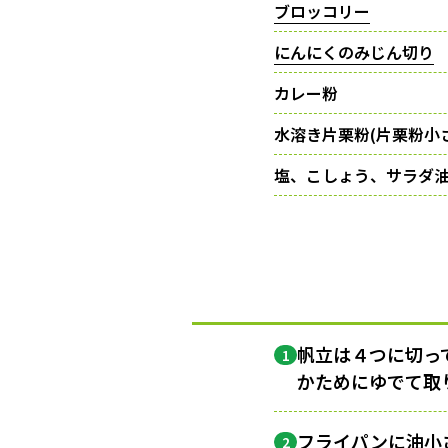
ブロッコリー
にんにくのみじん切り
カレー粉
水溶き片栗粉(片栗粉小さ
塩、こしょう、サラダ
帆立は４つに切っ
1
かためにゆでて取
フライパンに油小
2