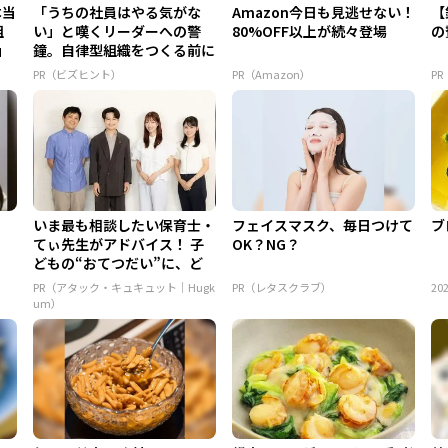
本当
「うちの社員はやる気がな
Amazon今日も見逃せない！
【
組
い」と嘆くリーダーへの警
80%OFF以上が続々登場
の
」
鐘。自律型組織をつくる前に
外せな...
PR（ビズヒント）
PR（Amazon）
PR
！
いま最も相談したい保育士・
フェイスマスク、毎日つけて
ブ
てぃ先生がアドバイス！ 子
OK？NG？
どもの“おてつだい”に、ど
ん...
PR（アタック・キュキュット｜Hugk
PR（レタスクラブ）
202
um）