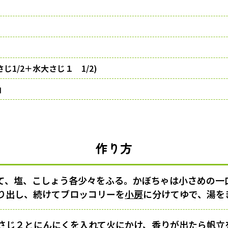
じ1/2＋水大さじ１ 1/2)
油
作り方
て、塩、こしょう各少々をふる。かぼちゃは小さめの一
り出し、続けてブロッコリーを
小房
に分けてゆで、湯を
さじ２とにんにくを入れて火にかけ、香りが出たら帆立