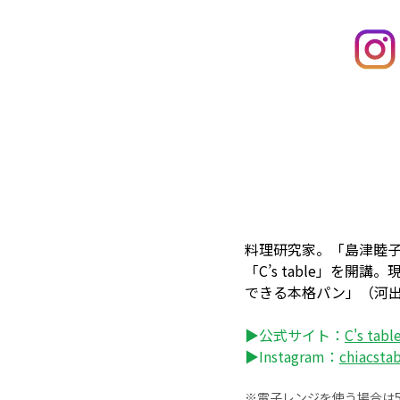
料理研究家。「島津睦子
「C’s table」
できる本格パン」（河
▶公式サイト：
C's tabl
▶Instagram：
chiacsta
※電子レンジを使う場合は50