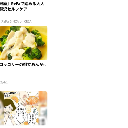
銀座】ReFaで始める大人
贅沢セルフケア
（ReFa GINZA on CREA）
ロッコリーの帆立あんかけ
2/4/1