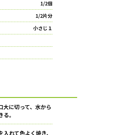
1/2個
1/2片分
小さじ１
口大に切って、水から
きる。
を入れて色よく焼き、