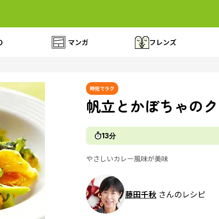
の
マンガ
フレンズ
時短でラク
帆立とかぼちゃのク
13分
やさしいカレー風味が美味
藤田千秋
さんのレシピ