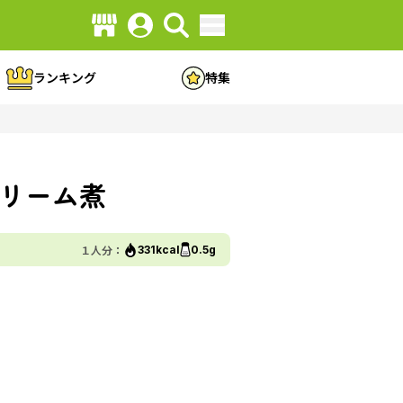
ランキング
特集
リーム煮
１人分：
331kcal
0.5g