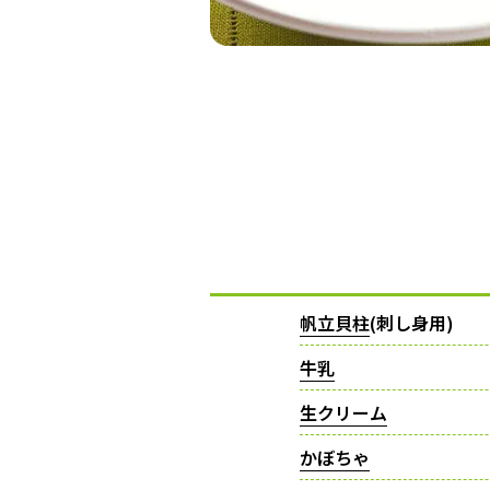
帆立貝柱
(刺し身用)
牛乳
生クリーム
かぼちゃ