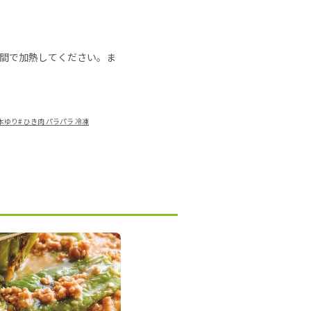
の時間で加熱してください。ま
山本ゆり
#
ひき肉 パラパラ 冷凍