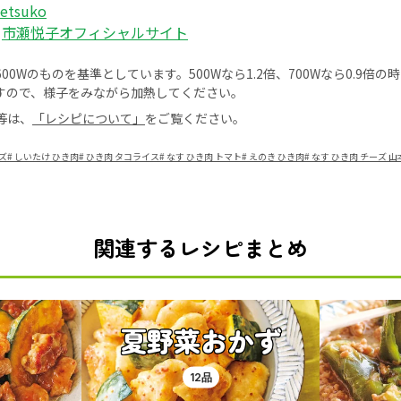
_etsuko
：
市瀬悦子オフィシャルサイト
0Wのものを基準としています。500Wなら1.2倍、700Wなら0.9倍
すので、様子をみながら加熱してください。
等は、
「レシピについて」
をご覧ください。
ズ
#
しいたけ ひき肉
#
ひき肉 タコライス
#
なす ひき肉 トマト
#
えのき ひき肉
#
なす ひき肉 チーズ 
関連するレシピまとめ
夏野菜おかず
12品