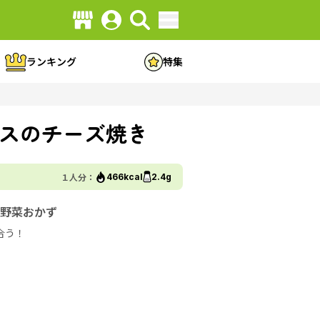
ランキング
特集
スのチーズ焼き
１人分：
466kcal
2.4g
野菜おかず
合う！