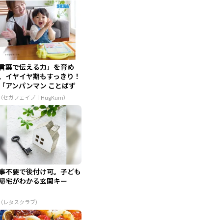
言葉で伝える力」を育め
、イヤイヤ期もすっきり！
アンパンマン ことばず
...
R（セガフェイブ｜HugKum）
事不要で後付け可。子ども
帰宅がわかる玄関キー
R（レタスクラブ）