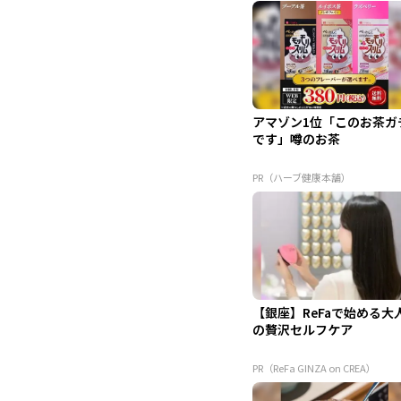
アマゾン1位「このお茶ガ
です」噂のお茶
PR（ハーブ健康本舗）
【銀座】ReFaで始める大
の贅沢セルフケア
PR（ReFa GINZA on CREA）