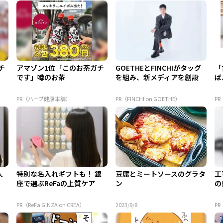
チ
アマゾン1位「このお茶ガチ
GOETHEとFINCHIがタッグ
「
です」噂のお茶
を組み、新メディアを創設
ば
「
かん
PR（ハーブ健康本舗）
PR（FINCHI on GOETHE）
P
人
特別な名入れギフトも！ 銀
豆腐とミートソースのグラタ
工
座で選ぶReFaの上質ケア
ン
の
PR（ReFa GINZA on CREA）
2023/9/8
P