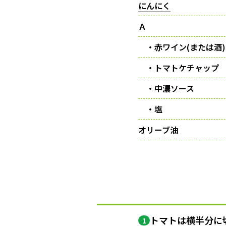
にんにく
Ａ
・赤ワイン(または酒)
・トマトケチャップ
・中濃ソース
・塩
オリーブ油
トマトは横半分に
1