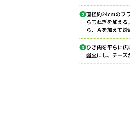
直径約24cmの
2
ら玉ねぎを加える
ら、Ａを加えて炒
ひき肉を平らに広
3
弱火
にし、チーズ