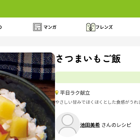
の
マンガ
フレンズ
さつまいもご飯
平日ラク献立
やさしい甘みでほくほくとした食感がうれ
池田美希
さんのレシピ