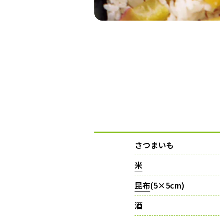
さつまいも
米
昆布
(5×5cm)
酒