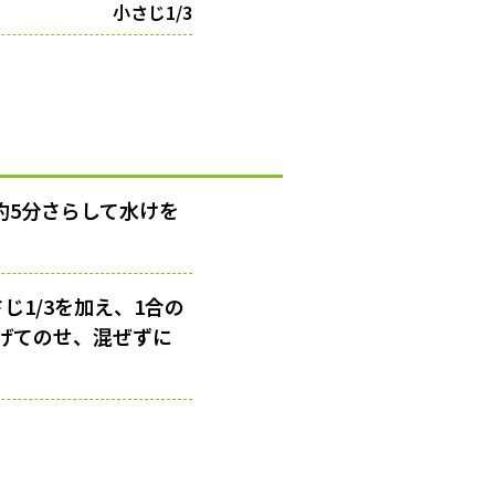
小さじ1/3
約5分さらして水けを
1/3を加え、1合の
げてのせ、混ぜずに