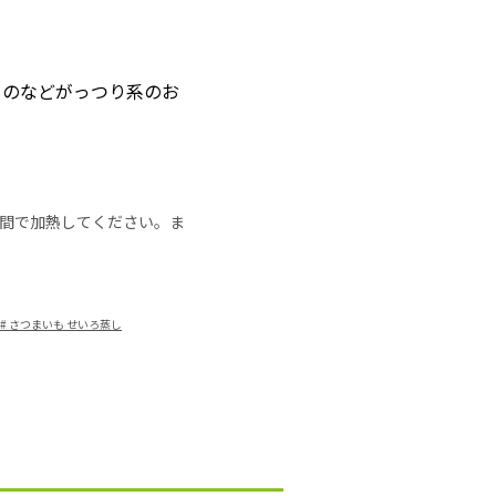
ものなどがっつり系のお
の時間で加熱してください。ま
#
さつまいも せいろ蒸し