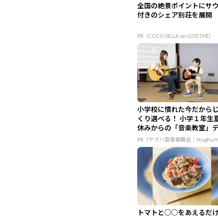
全国の絶景ポイントにサ
付きのシェア別荘を展開
PR（COCO VILLA on GOETHE）
小学校に慣れた今だから
くり選べる！ 小学１年生
休みからの「音楽教室」
ュ...
PR（ヤマハ音楽振興会｜HugKu
トマトと○○をあえるだ