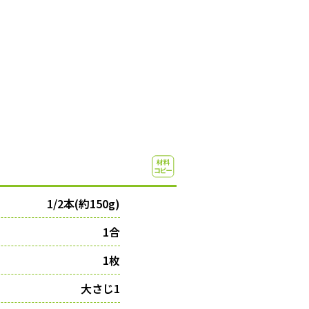
1/2本(約150g)
1合
1枚
大さじ1