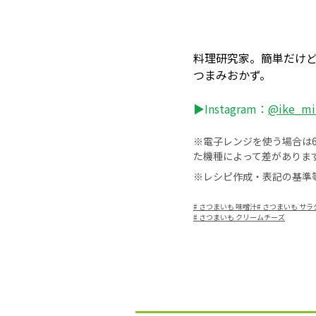
料理研究家。簡単だけ
つまみおかず。
▶Instagram：
@ike_mi
※電子レンジを使う場合は60
た機種によって差がありま
※レシピ作成・表記の基準
#
さつまいも 味噌汁
#
さつまいも サラ
#
さつまいも クリームチーズ