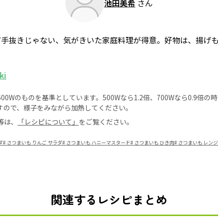
池田美希
さん
ど手抜きじゃない、気がきいた家庭料理が得意。好物は、揚げ
ki
0Wのものを基準としています。500Wなら1.2倍、700Wなら0.9倍
すので、様子をみながら加熱してください。
等は、
「レシピについて」
をご覧ください。
ダ
#
さつまいも りんご サラダ
#
さつまいも ハニーマスタード
#
さつまいも ひき肉
#
さつまいも レンジ
関連するレシピまとめ