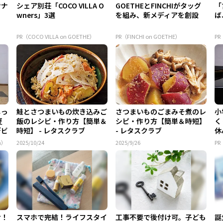
ウナ
シェア別荘「COCO VILLA O
GOETHEとFINCHIがタッグ
「
wners」3選
を組み、新メディアを創設
ば
「
かん
PR（COCO VILLA on GOETHE）
PR（FINCHI on GOETHE）
P
じっ
鮭とさつまいもの炊き込みご
さつまいものごまみそ煮のレ
小
夏
飯のレシピ・作り方【簡単＆
シピ・作り方【簡単＆時短】
く
デビ
時短】 - レタスクラブ
- レタスクラブ
休
ュ.
m）
2025/10/24
2025/9/26
P
け！
スマホで完結！ライフスタイ
工事不要で後付け可。子ども
誕