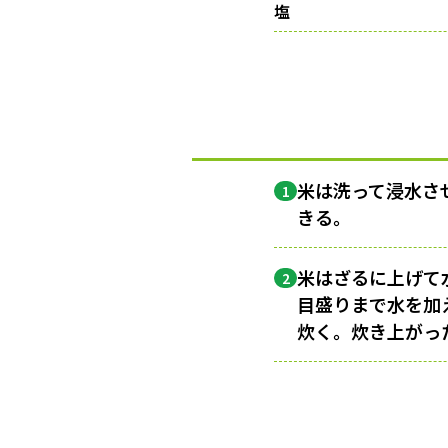
塩
米は洗って浸水さ
1
きる。
米はざるに上げて
2
目盛りまで水を加
炊く。炊き上がっ