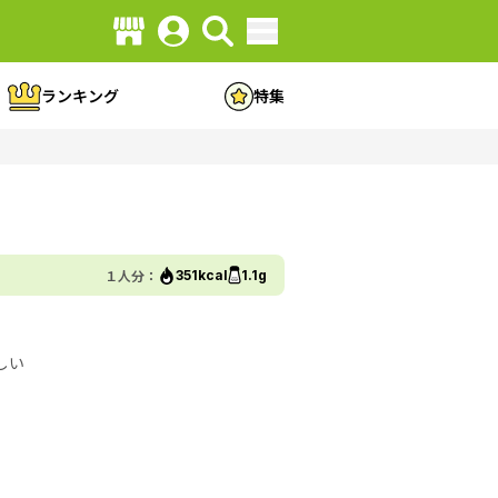
ランキング
特集
１人分：
351kcal
1.1g
しい