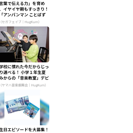
言葉で伝える力」を育め
、イヤイヤ期もすっきり！
アンパンマン ことばず
...
R（セガフェイブ｜HugKum）
学校に慣れた今だからじっ
り選べる！ 小学１年生夏
みからの「音楽教室」デビ
..
R（ヤマハ音楽振興会｜HugKum）
生日エピソードを大募集！