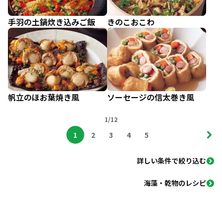
手羽の土鍋炊き込みご飯
きのこおこわ
帆立のほお葉焼き風
ソーセージの信太巻き風
1/12
1
2
3
4
5
詳しい条件で絞り込む
海藻・乾物のレシピ