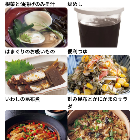
根菜と油揚げのみそ汁
鯛めし
はまぐりのお吸いもの
便利つゆ
いわしの昆布煮
刻み昆布とかにかまのサラ
ダ