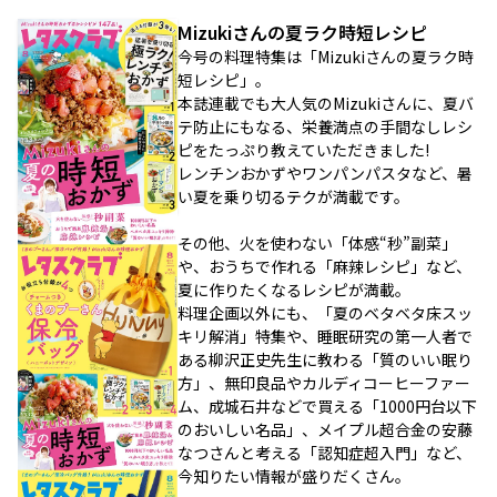
Mizukiさんの夏ラク時短レシピ
今号の料理特集は「Mizukiさんの夏ラク時
短レシピ」。
本誌連載でも大人気のMizukiさんに、夏バ
テ防止にもなる、栄養満点の手間なしレシ
ピをたっぷり教えていただきました!
レンチンおかずやワンパンパスタなど、暑
い夏を乗り切るテクが満載です。
その他、火を使わない「体感“秒”副菜」
や、おうちで作れる「麻辣レシピ」など、
夏に作りたくなるレシピが満載。
料理企画以外にも、「夏のベタベタ床スッ
キリ解消」特集や、睡眠研究の第一人者で
ある柳沢正史先生に教わる「質のいい眠り
方」、無印良品やカルディコーヒーファー
ム、成城石井などで買える「1000円台以下
のおいしい名品」、メイプル超合金の安藤
なつさんと考える「認知症超入門」など、
今知りたい情報が盛りだくさん。