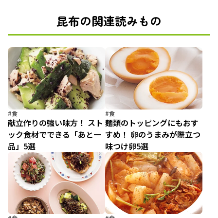
昆布の関連読みもの
#食
#食
献立作りの強い味方！ スト
麺類のトッピングにもおす
ック食材でできる「あと一
すめ！ 卵のうまみが際立つ
品」5選
味つけ卵5選
#食
#食