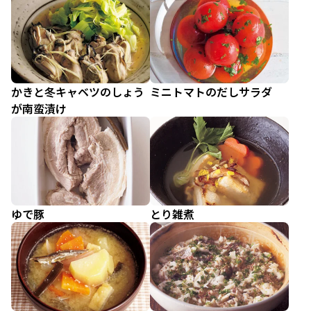
かきと冬キャベツのしょう
ミニトマトのだしサラダ
が南蛮漬け
ゆで豚
とり雑煮