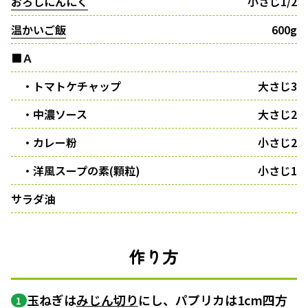
おろしにんにく
小さじ1/2
温かいご飯
600g
■Ａ
・トマトケチャップ
大さじ3
・中濃ソース
大さじ2
・カレー粉
小さじ2
・洋風スープの素(顆粒)
小さじ1
サラダ油
作り方
玉ねぎは
みじん切り
にし、パプリカは1cm四方
1