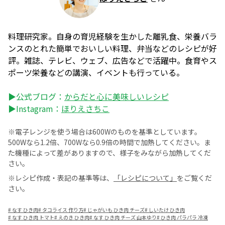
料理研究家。自身の育児経験を生かした離乳食、栄養バラ
ンスのとれた簡単でおいしい料理、弁当などのレシピが好
評。雑誌、テレビ、ウェブ、広告などで活躍中。食育やス
ポーツ栄養などの講演、イベントも行っている。
▶公式ブログ：
からだと心に美味しいレシピ
▶Instagram：
ほりえさちこ
※電子レンジを使う場合は600Wのものを基準としています。
500Wなら1.2倍、700Wなら0.9倍の時間で加熱してください。ま
た機種によって差がありますので、様子をみながら加熱してくだ
さい。
※レシピ作成・表記の基準等は、
「レシピについて」
をご覧くだ
さい。
#
なす ひき肉
#
タコライス 作り方
#
じゃがいも ひき肉 チーズ
#
しいたけ ひき肉
#
なす ひき肉 トマト
#
えのき ひき肉
#
なす ひき肉 チーズ 山本ゆり
#
ひき肉 パラパラ 冷凍