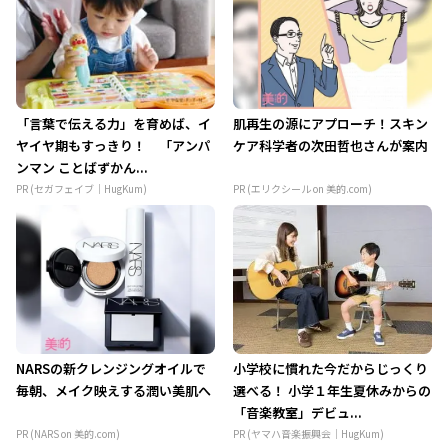
「言葉で伝える力」を育めば、イ
肌再生の源にアプローチ！スキン
ヤイヤ期もすっきり！ 「アンパ
ケア科学者の次田哲也さんが案内
ンマン ことばずかん...
PR (セガフェイブ｜HugKum)
PR (エリクシール on 美的.com)
NARSの新クレンジングオイルで
小学校に慣れた今だからじっくり
毎朝、メイク映えする潤い美肌へ
選べる！ 小学１年生夏休みからの
「音楽教室」デビュ...
PR (NARS on 美的.com)
PR (ヤマハ音楽振興会｜HugKum)