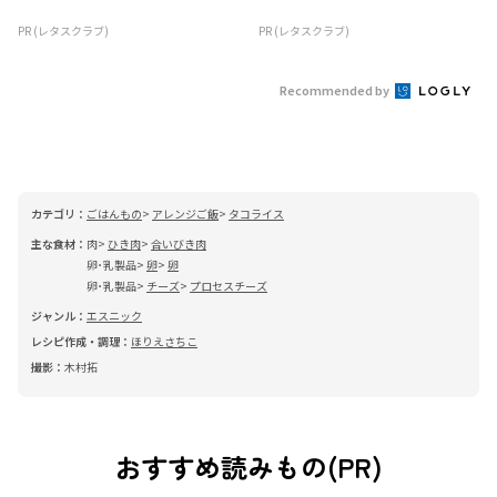
PR (レタスクラブ)
PR (レタスクラブ)
Recommended by
カテゴリ：
ごはんもの
アレンジご飯
タコライス
主な食材：
肉
ひき肉
合いびき肉
卵･乳製品
卵
卵
卵･乳製品
チーズ
プロセスチーズ
ジャンル：
エスニック
レシピ作成・調理：
ほりえさちこ
撮影：
木村拓
おすすめ読みもの(PR)