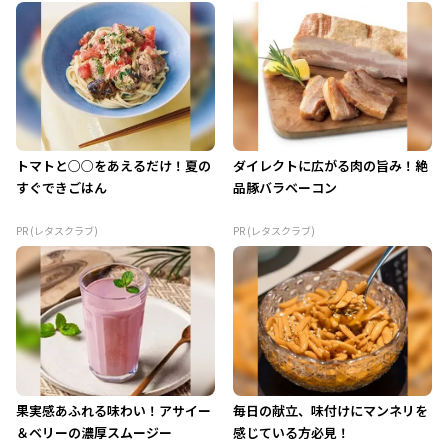
トマトと○○をあえるだけ！夏の
ダイレクトに広がる肉の旨み！絶
すぐできごはん
品豚バラベーコン
PR (レタスクラブ)
PR (レタスクラブ)
果実感あふれる味わい！アサイー
毎日の献立、味付けにマンネリを
＆ベリーの濃厚スムージー
感じている方必見！