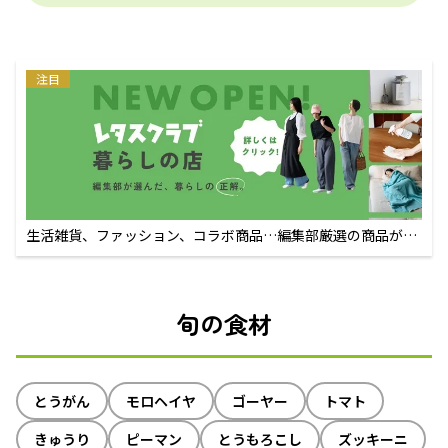
注目
生活雑貨、ファッション、コラボ商品…編集部厳選の商品が買
えるECサイト
旬の食材
とうがん
モロヘイヤ
ゴーヤー
トマト
きゅうり
ピーマン
とうもろこし
ズッキーニ