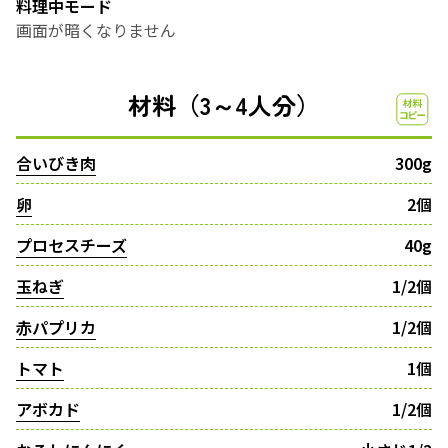
料理中モード
画面が暗くなりません
材料（3～4人分）
合いびき肉
300g
卵
2個
プロセスチーズ
40g
玉ねぎ
1/2個
赤パプリカ
1/2個
トマト
1個
アボカド
1/2個