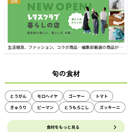
注目
生活雑貨、ファッション、コラボ商品…編集部厳選の商品が買
えるECサイト
旬の食材
とうがん
モロヘイヤ
ゴーヤー
トマト
きゅうり
ピーマン
とうもろこし
ズッキーニ
食材をもっと見る