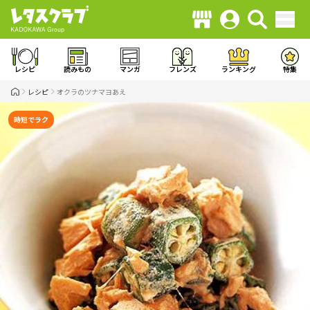
レシピ
読みもの
マンガ
フレンズ
ランキング
特集
レシピ
オクラのツナマヨあえ
時短でラク