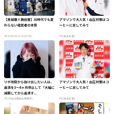
【見城徹×藤田晋】AI時代でも変
アマゾンで大人気！血圧対策はコ
わらない経営者の本質
ーヒーに足してみて
PR (FINCHI on GOETHE)
PR (森永乳業)
リボ地獄から抜け出したい人は、
アマゾンで大人気！血圧対策はコ
返済を3～6ヶ月停止して『大幅に
ーヒーに足してみて
減額してから返済す...
PR (渋谷法務総合事務所)
PR (森永乳業)