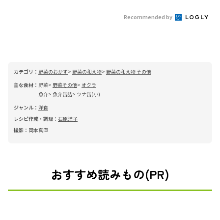
Recommended by
カテゴリ：
野菜のおかず
野菜の和え物
野菜の和え物 その他
主な食材：
野菜
野菜その他
オクラ
魚介
魚介缶詰
ツナ缶(小)
ジャンル：
洋食
レシピ作成・調理：
石原洋子
撮影：
岡本真直
おすすめ読みもの(PR)