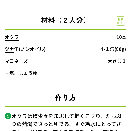
材料（２人分）
オクラ
10本
ツナ
缶(ノンオイル)
小１缶(80g)
マヨネーズ
大さじ１
・塩、しょうゆ
作り方
オクラは塩少々をまぶして軽くこすり、たっぷ
1
りの熱湯でさっとゆでる。すぐ冷水にとってさ