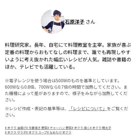
石原洋子
さん
料理研究家。長年、自宅にて料理教室を主宰。家族が喜ぶ
定番の料理からおもてなしの料理まで、誰でも再現しやす
いように考え抜かれた幅広いレシピが人気。雑誌や書籍の
ほか、テレビでも活躍している。
※電子レンジを使う場合は500Wのものを基準としています。
600Wなら0.8倍、700Wなら0.7倍の時間で加熱してください。ま
た機種によって差がありますので、様子をみながら加熱してくだ
さい。
※レシピ作成・表記の基準等は、
「レシピについて」
をご覧くだ
さい。
#
オクラ 油揚げ
#
生姜焼き 野菜
#
チャーハン 野菜
#
オクラ 焼く
#
オクラ 明太子
#
オクラ サラダ
#
オクラ スープ
#
なめたけ オクラ