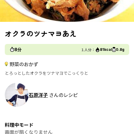
オクラのツナマヨあえ
8分
１人分：
81kcal
0.8g
野菜のおかず
とろっとしたオクラをツナマヨでこっくりと
石原洋子
さんのレシピ
料理中モード
画面が暗くなりません