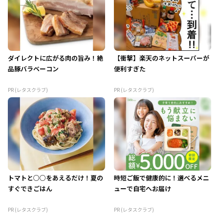
ダイレクトに広がる肉の旨み！絶
【衝撃】楽天のネットスーパーが
品豚バラベーコン
便利すぎた
PR (レタスクラブ)
PR (レタスクラブ)
トマトと○○をあえるだけ！夏の
時短ご飯で健康的に！選べるメニ
すぐできごはん
ューで自宅へお届け
PR (レタスクラブ)
PR (レタスクラブ)