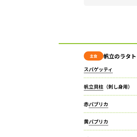
帆立のラタト
主食
スパゲッティ
帆立貝柱
（刺し身用）
赤
パプリカ
黄
パプリカ