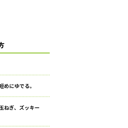
方
短めにゆでる。
玉ねぎ、ズッキー