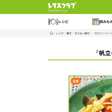
レシピ
読みも
レシピ
献立
太らない献立
「帆立のラタト
「帆立
主食