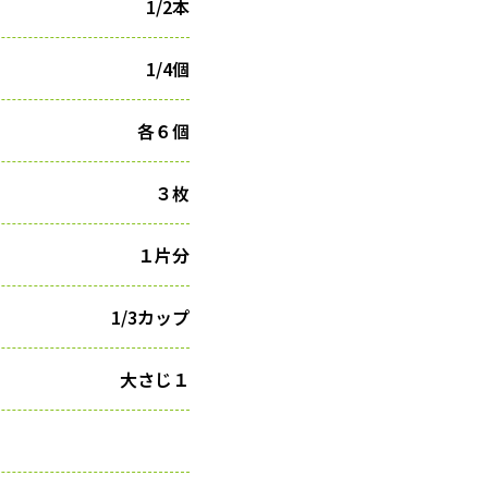
1/2本
1/4個
各６個
３枚
１片分
1/3カップ
大さじ１