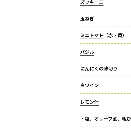
ズッキーニ
玉ねぎ
ミニトマト
（赤・黄）
バジル
にんにく
の薄切り
白ワイン
レモン汁
・塩、オリーブ油、粗