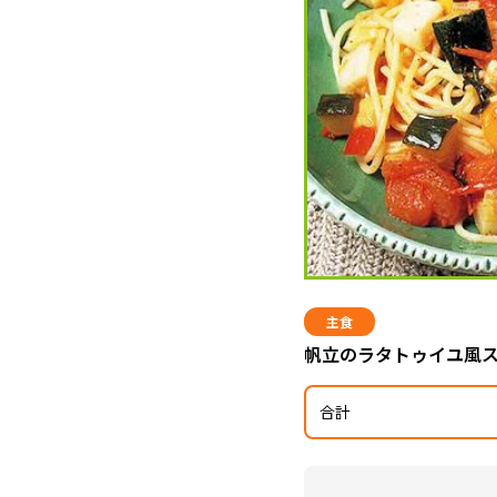
主食
帆立のラタトゥイユ風
合計