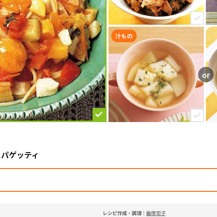
汁もの
スパゲッティ
レシピ作成・調理：
飯塚宏子