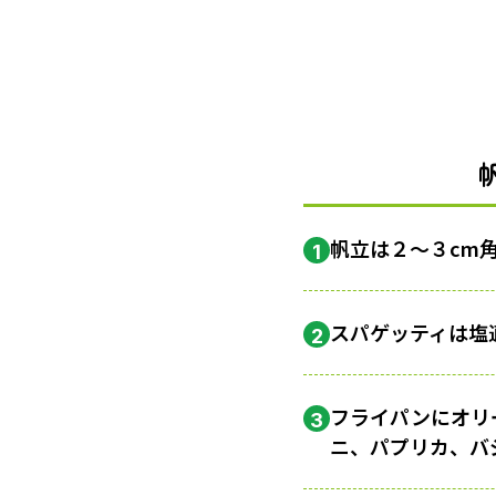
帆立は２〜３cm
1
スパゲッティは塩
2
フライパンにオリ
3
ニ、パプリカ、バ