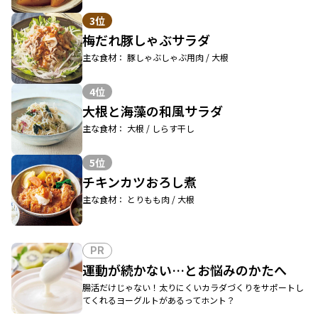
3位
梅だれ豚しゃぶサラダ
主な食材： 豚しゃぶしゃぶ用肉 / 大根
4位
大根と海藻の和風サラダ
主な食材： 大根 / しらす干し
5位
チキンカツおろし煮
主な食材： とりもも肉 / 大根
PR
運動が続かない…とお悩みのかたへ
腸活だけじゃない！太りにくいカラダづくりをサポートし
てくれるヨーグルトがあるってホント？