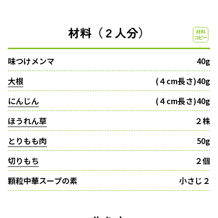
材料（２人分）
味つけメンマ
40g
大根
(４cm長さ)40g
にんじん
(４cm長さ)40g
ほうれん草
２株
とりもも肉
50g
切りもち
２個
顆粒中華スープの素
小さじ２