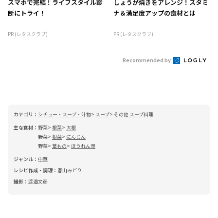
スマホで完結！ライフスタイル診
しょうが焼きをアレンジ！スタミ
断にトライ！
ナ＆満足度アップの食材とは
PR (レタスクラブ)
PR (レタスクラブ)
Recommended by
カテゴリ：
シチュー・スープ・汁物
スープ
その他 スープ料理
主な食材：
野菜
根菜
大根
野菜
根菜
にんじん
野菜
葉もの
ほうれん草
ジャンル：
中華
レシピ作成・調理：
春山みどり
撮影：
渡邉文彦