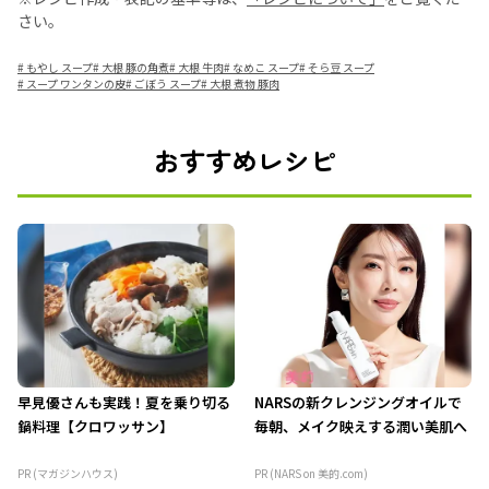
さい。
#
もやし スープ
#
大根 豚の角煮
#
大根 牛肉
#
なめこ スープ
#
そら豆 スープ
#
スープ ワンタンの皮
#
ごぼう スープ
#
大根 煮物 豚肉
おすすめレシピ
早見優さんも実践！夏を乗り切る
NARSの新クレンジングオイルで
鍋料理【クロワッサン】
毎朝、メイク映えする潤い美肌へ
PR (マガジンハウス)
PR (NARS on 美的.com)