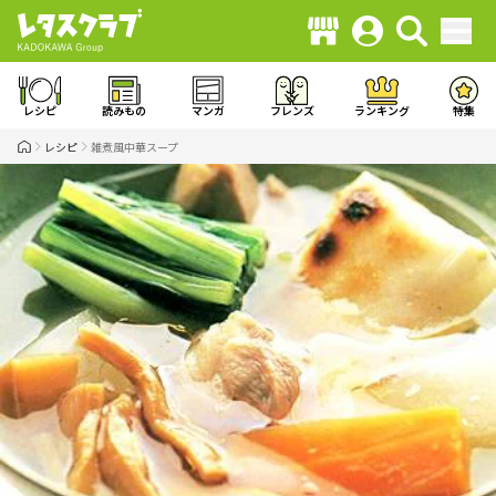
レシピ
読みもの
マンガ
フレンズ
ランキング
特集
レシピ
雑煮風中華スープ