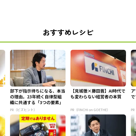
おすすめレシピ
部下が指示待ちになる、本当
【見城徹×藤田晋】AI時代で
ア
の理由。23年続く自律型組
も変わらない経営者の本質
で
織に共通する「3つの要素」
PR（ビズヒント）
PR（FINCHI on GOETHE）
P