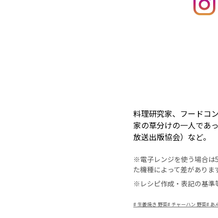
料理研究家、フードコ
家の草分けの一人であ
放送出版協会）など。
※電子レンジを使う場合は50
た機種によって差がありま
※レシピ作成・表記の基準
#
生姜焼き 野菜
#
チャーハン 野菜
#
あ