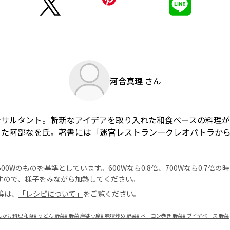
河合真理
さん
ンサルタント。斬新なアイデアを取り入れた和食ベースの料理
った阿部なを氏。著書には「迷宮レストラン―クレオパトラか
0Wのものを基準としています。600Wなら0.8倍、700Wなら0.7倍
すので、様子をみながら加熱してください。
等は、
「レシピについて」
をご覧ください。
んかけ料理 和食
#
うどん 野菜
#
野菜 麻婆豆腐
#
味噌炒め 野菜
#
ベーコン巻き 野菜
#
ブイヤベース 野菜