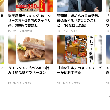
あえ
楽天週間ランキング1位！シ
管理職に求められるAI活用。
「
リーズ累計3億包のスッキリ
最低限やるべき3つのこと
薬
茶。380円でお試し
と、NGな自己認識
ワ
PR（ハーブ健康本舗）
PR（ビズヒント）
PR
べる
ダイレクトに広がる肉の旨
【衝撃】楽天のネットスーパ
ト
み！絶品豚バラベーコン
ーが便利すぎた
夏
PR（レタスクラブ）
PR（レタスクラブ）
P