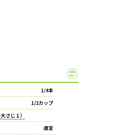
1/4本
1/2カップ
汁大さじ１）
適宜