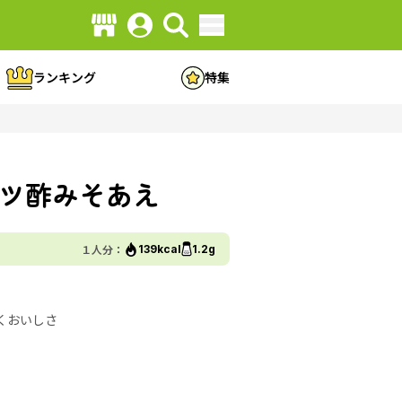
ランキング
特集
ツ酢みそあえ
１人分：
139kcal
1.2g
くおいしさ