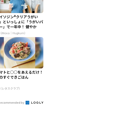
イソジン®クリアうがい
」といっしょに「うがいパ
ー」で一年中！ 健やか
（iNova｜Hugkum）
マトと○○をあえるだけ！
のすぐできごはん
R（レタスクラブ）
Recommended by