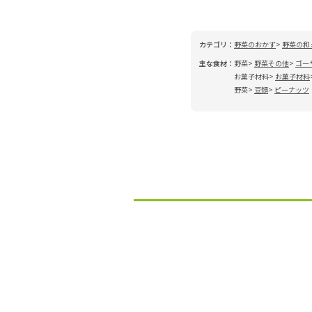
カテゴリ：
野菜のおかず
野菜の和
主な食材：
野菜
野菜その他
ゴー
お菓子材料
お菓子材料
野菜
豆類
ピーナッツ