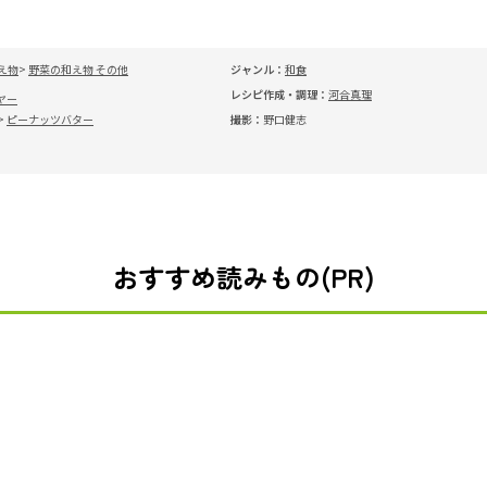
え物
野菜の和え物 その他
ジャンル：
和食
レシピ作成・調理：
河合真理
ヤー
ピーナッツバター
撮影：
野口健志
おすすめ読みもの(PR)