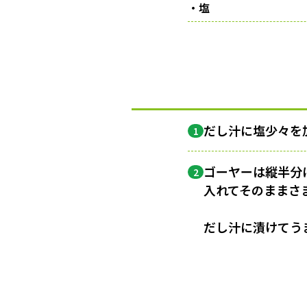
・塩
だし汁に塩少々を
1
ゴーヤーは縦半分
2
入れてそのままさ
だし汁に漬けてう