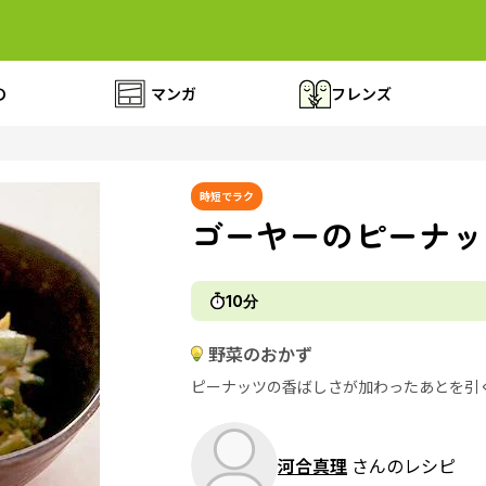
の
マンガ
フレンズ
時短でラク
ゴーヤーのピーナッ
10分
野菜のおかず
ピーナッツの香ばしさが加わったあとを引
河合真理
さんのレシピ