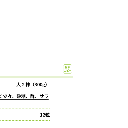
大２株（300g）
く少々、砂糖、酢、サラ
12粒