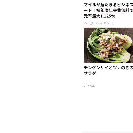
マイルが超たまるビジネ
ード！初年度年会費無料
元率最大1.125%
PR（クレディセゾン）
チンゲンサイとツナのき
サラダ
2022/4/1