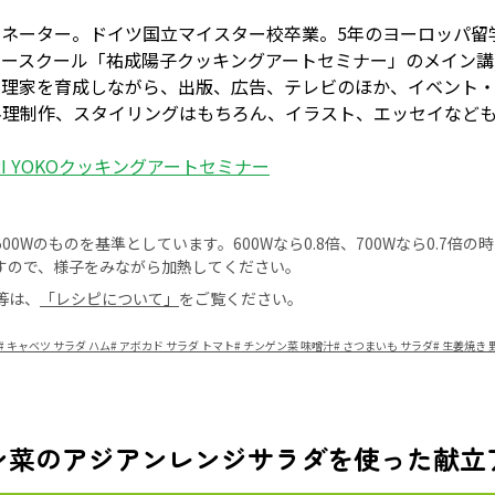
ィネーター。ドイツ国立マイスター校卒業。5年のヨーロッパ留
タースクール「祐成陽子クッキングアートセミナー」のメイン講
料理家を育成しながら、出版、広告、テレビのほか、イベント
料理制作、スタイリングはもちろん、イラスト、エッセイなど
NRI YOKOクッキングアートセミナー
0Wのものを基準としています。600Wなら0.8倍、700Wなら0.7倍
すので、様子をみながら加熱してください。
等は、
「レシピについて」
をご覧ください。
#
キャベツ サラダ ハム
#
アボカド サラダ トマト
#
チンゲン菜 味噌汁
#
さつまいも サラダ
#
生姜焼き 
ン菜のアジアンレンジサラダを使った献立