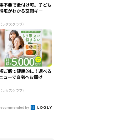
事不要で後付け可。子ども
帰宅がわかる玄関キー
R（レタスクラブ）
短ご飯で健康的に！選べる
ニューで自宅へお届け
R（レタスクラブ）
Recommended by