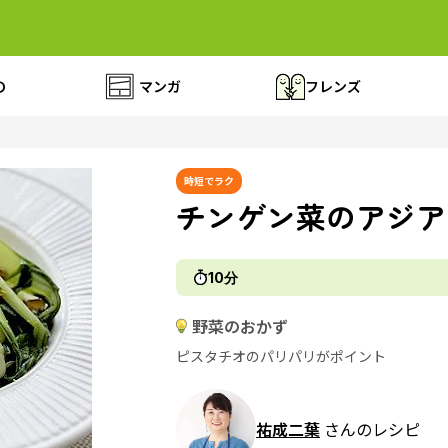
の
マンガ
フレンズ
時短でラク
チンゲン菜のアジア
10分
野菜のおかず
ピスタチオのパリパリがポイント
祐成二葉
さんのレシピ