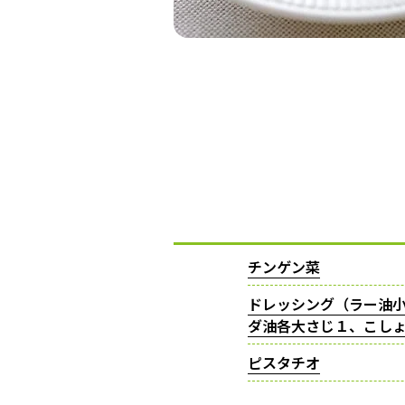
チンゲン菜
ドレッシング（ラー油小
ダ油各大さじ１、こし
ピスタチオ