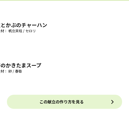
立とかぶのチャーハン
材： 帆立貝柱 / セロリ
菊のかきたまスープ
材： 卵 / 春菊
この献立の作り方を見る