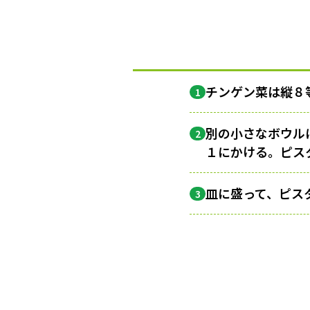
チンゲン菜は縦８
1
別の小さなボウル
2
１にかける。ピス
皿に盛って、ピス
3