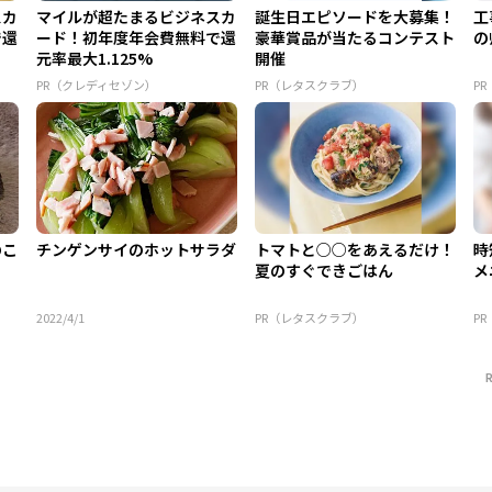
スカ
マイルが超たまるビジネスカ
誕生日エピソードを大募集！
工
で還
ード！初年度年会費無料で還
豪華賞品が当たるコンテスト
の
元率最大1.125%
開催
PR（クレディセゾン）
PR（レタスクラブ）
P
のこ
チンゲンサイのホットサラダ
トマトと○○をあえるだけ！
時
夏のすぐできごはん
メ
2022/4/1
PR（レタスクラブ）
P