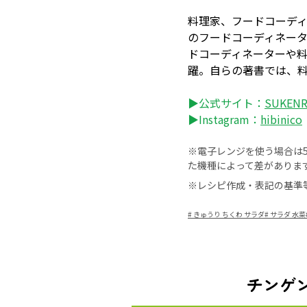
料理家、フードコーデ
のフードコーディネー
ドコーディネーターや
躍。自らの著書では、
▶公式サイト：
SUKE
▶Instagram：
hibinico
※電子レンジを使う場合は50
た機種によって差がありま
※レシピ作成・表記の基準
#
きゅうり ちくわ サラダ
#
サラダ 水菜
チンゲ