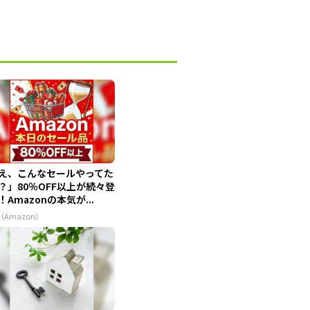
え、こんなセールやってた
？」80％OFF以上が続々登
！Amazonの本気が...
（Amazon）