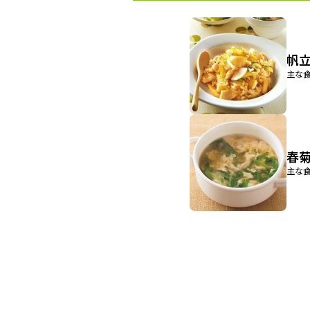
帆
主な食
春
主な食