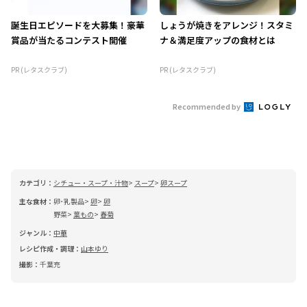
誕生日エピソードを大募集！豪華
しょうが焼きをアレンジ！スタミ
賞品が当たるコンテスト開催
ナ＆満足度アップの食材とは
PR (レタスクラブ)
PR (レタスクラブ)
Recommended by
カテゴリ：
シチュー・スープ・汁物
スープ
卵スープ
主な食材：
卵･乳製品
卵
卵
野菜
葉もの
春菊
ジャンル：
中華
レシピ作成・調理：
山本ゆり
撮影：
千葉充