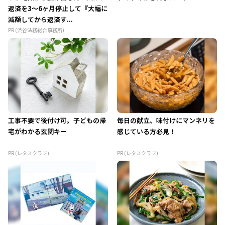
返済を3～6ヶ月停止して『大幅に
減額してから返済す...
PR (渋谷法務総合事務所)
工事不要で後付け可。子どもの帰
毎日の献立、味付けにマンネリを
宅がわかる玄関キー
感じている方必見！
PR (レタスクラブ)
PR (レタスクラブ)