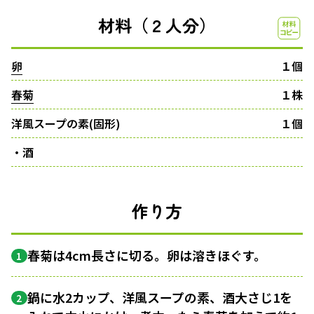
材料（２人分）
卵
１個
春菊
１株
洋風スープの素(固形)
１個
・酒
作り方
春菊は4cm長さに切る。卵は溶きほぐす。
1
鍋に水2カップ、洋風スープの素、酒大さじ1を
2