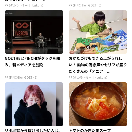
PR (タカラトミー｜Hugkum)
PR (FINCHI on GOETHE)
GOETHEとFINCHIがタッグを組
おかたづけもできる点がうれし
み、新メディアを創設
い！ 動物の鳴き声やセリフが盛り
だくさんの「アニア ...
PR (FINCHI on GOETHE)
PR (タカラトミー｜Hugkum)
リボ地獄から抜け出したい人は、
トマトのかきたまスープ