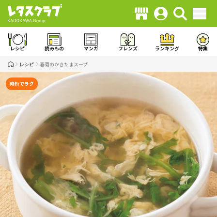
レシピ
読みもの
マンガ
フレンズ
ランキング
特集
レシピ
春菊のかきたまスープ
時短でラク