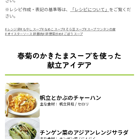
さい。
※レシピ作成・表記の基準等は、
「レシピについて」
をご覧くだ
さい。
#
レンジ 卵
#
もやし スープ
#
なめこ スープ
#
そら豆 スープ
#
スープ ワンタンの皮
#
オイスターソース 卵 豚肉
#
卵 野菜炒め
#
ごぼう スープ
春菊のかきたまスープを使った
献立アイデア
帆立とかぶのチャーハン
主な食材： 帆立貝柱 / セロリ
チンゲン菜のアジアンレンジサラダ
主な食材： チンゲン菜 / にんにく