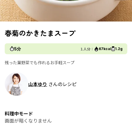
春菊のかきたまスープ
5分
１人分：
67kcal
1.2g
残った葉野菜でも作れるお手軽スープ
山本ゆり
さんのレシピ
料理中モード
画面が暗くなりません