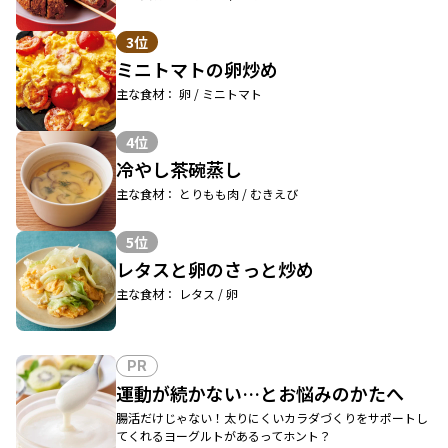
3位
ミニトマトの卵炒め
主な食材： 卵 / ミニトマト
4位
冷やし茶碗蒸し
主な食材： とりもも肉 / むきえび
5位
レタスと卵のさっと炒め
主な食材： レタス / 卵
PR
運動が続かない…とお悩みのかたへ
腸活だけじゃない！太りにくいカラダづくりをサポートし
てくれるヨーグルトがあるってホント？