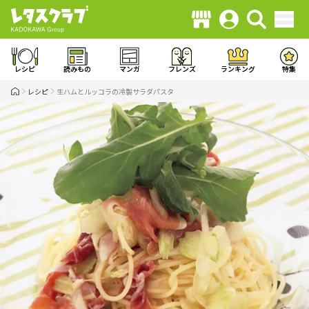
レシピ
読みもの
マンガ
フレンズ
ランキング
特集
レシピ
生ハムとルッコラの冷製サラダパスタ