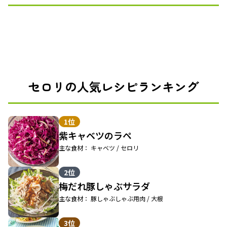
セロリの人気レシピランキング
1位
紫キャベツのラペ
主な食材： キャベツ / セロリ
2位
梅だれ豚しゃぶサラダ
主な食材： 豚しゃぶしゃぶ用肉 / 大根
3位