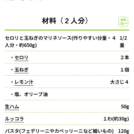
材料（２人分）
セロリと玉ねぎのマリネソース(作りやすい分量・４
1/2
人分・約650g)
量
・
セロリ
２本
・
玉ねぎ
１個
・
レモン汁
大さじ４
・塩、オリーブ油
生ハム
50g
ルッコラ
１わ(約30g)
パスタ(フェデリーニやカペッリーニなど細いもの)
120g