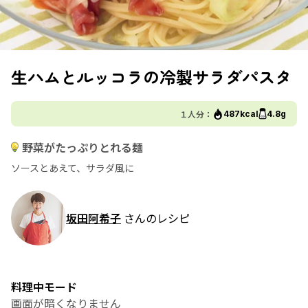
生ハムとルッコラの冷製サラダパスタ
１人分：
487kcal
4.8g
野菜がたっぷりとれる麺
ソースとあえて、サラダ風に
坂田阿希子
さんのレシピ
料理中モード
画面が暗くなりません