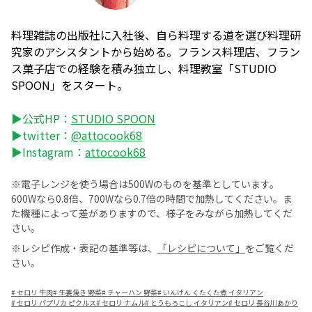
料理雑誌の出版社に入社後、自ら料理する道を選び料理研
究家のアシスタントから始める。フランス料理店、フラン
ス菓子店での経験を積み独立し、料理教室「STUDIO
SPOON」をスタート。
▶公式HP：
STUDIO SPOON
▶twitter：
@attocook68
▶Instagram：
attocook68
※電子レンジを使う場合は500Wのものを基準としています。
600Wなら0.8倍、700Wなら0.7倍の時間で加熱してください。ま
た機種によって差がありますので、様子をみながら加熱してくだ
さい。
※レシピ作成・表記の基準等は、
「レシピについて」
をご覧くだ
さい。
#
セロリ 牛肉
#
生姜焼き 野菜
#
チャーハン 野菜
#
いんげん くたくた煮 イタリアン
#
セロリ パプリカ ピクルス
#
セロリ ナムル
#
とうもろこし イタリアン
#
セロリ 長谷川あかり