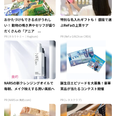
おかたづけもできる点がうれし
特別な名入れギフトも！ 銀座で選
い！ 動物の鳴き声やセリフが盛り
ぶReFaの上質ケア
だくさんの「アニア ...
PR (タカラトミー｜Hugkum)
PR (ReFa GINZA on CREA)
NARSの新クレンジングオイルで
誕生日エピソードを大募集！豪華
毎朝、メイク映えする潤い美肌へ
賞品が当たるコンテスト開催
PR (NARS on 美的.com)
PR (レタスクラブ)