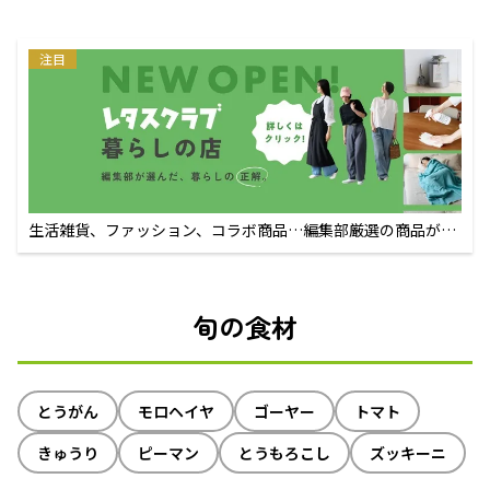
注目
生活雑貨、ファッション、コラボ商品…編集部厳選の商品が買
えるECサイト
旬の食材
とうがん
モロヘイヤ
ゴーヤー
トマト
きゅうり
ピーマン
とうもろこし
ズッキーニ