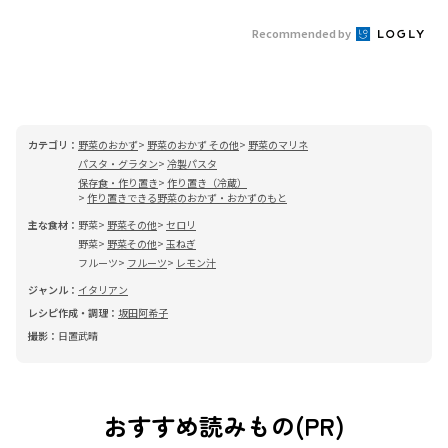
Recommended by
カテゴリ：
野菜のおかず
野菜のおかず その他
野菜のマリネ
パスタ・グラタン
冷製パスタ
保存食・作り置き
作り置き（冷蔵）
作り置きできる野菜のおかず・おかずのもと
主な食材：
野菜
野菜その他
セロリ
野菜
野菜その他
玉ねぎ
フルーツ
フルーツ
レモン汁
ジャンル：
イタリアン
レシピ作成・調理：
坂田阿希子
撮影：
日置武晴
おすすめ読みもの(PR)