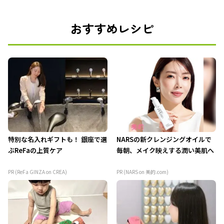
おすすめレシピ
特別な名入れギフトも！ 銀座で選
NARSの新クレンジングオイルで
ぶReFaの上質ケア
毎朝、メイク映えする潤い美肌へ
PR (ReFa GINZA on CREA)
PR (NARS on 美的.com)