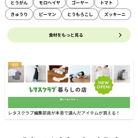
とうがん
モロヘイヤ
ゴーヤー
トマト
きゅうり
ピーマン
とうもろこし
ズッキーニ
食材をもっと見る
注目
レタスクラブ編集部員が本音で選んだアイテムが買える！