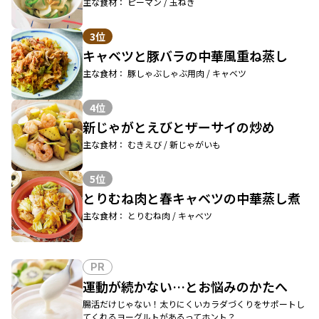
主な食材： ピーマン / 玉ねぎ
3位
キャベツと豚バラの中華風重ね蒸し
主な食材： 豚しゃぶしゃぶ用肉 / キャベツ
4位
新じゃがとえびとザーサイの炒め
主な食材： むきえび / 新じゃがいも
5位
とりむね肉と春キャベツの中華蒸し煮
主な食材： とりむね肉 / キャベツ
PR
運動が続かない…とお悩みのかたへ
腸活だけじゃない！太りにくいカラダづくりをサポートし
てくれるヨーグルトがあるってホント？