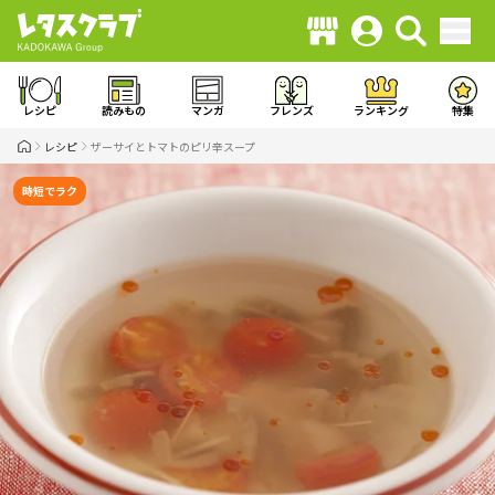
レシピ
読みもの
マンガ
フレンズ
ランキング
特集
レシピ
ザーサイとトマトのピリ辛スープ
時短でラク