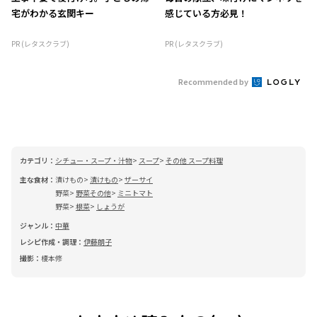
宅がわかる玄関キー
感じている方必見！
PR (レタスクラブ)
PR (レタスクラブ)
Recommended by
カテゴリ：
シチュー・スープ・汁物
スープ
その他 スープ料理
主な食材：
漬けもの
漬けもの
ザーサイ
野菜
野菜その他
ミニトマト
野菜
根菜
しょうが
ジャンル：
中華
レシピ作成・調理：
伊藤朗子
撮影：
榎本修