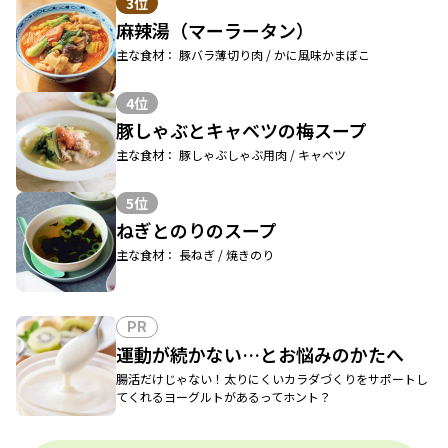
3位
麻辣湯（マーラータン）
主な食材： 豚バラ薄切り肉 / かに風味かまぼこ
4位
豚しゃぶとキャベツの梅スープ
主な食材： 豚しゃぶしゃぶ用肉 / キャベツ
5位
ねぎとのりのスープ
主な食材： 長ねぎ / 焼きのり
PR
運動が続かない…とお悩みのかたへ
腸活だけじゃない！太りにくいカラダづくりをサポートし
てくれるヨーグルトがあるってホント？