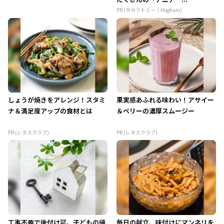
PR (タカラトミー｜Hugkum)
しょうが焼きをアレンジ！スタミ
果実感あふれる味わい！アサイー
ナ＆満足度アップの食材とは
＆ベリーの濃厚スムージー
PR (レタスクラブ)
PR (レタスクラブ)
工事不要で後付け可。子どもの帰
毎日の献立、味付けにマンネリを