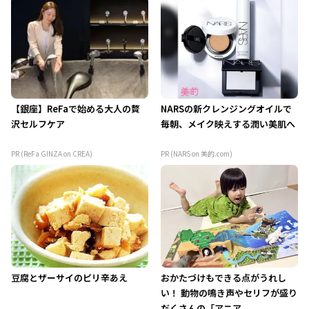
【銀座】ReFaで始める大人の贅
NARSの新クレンジングオイルで
沢セルフケア
毎朝、メイク映えする潤い美肌へ
PR (ReFa GINZA on CREA)
PR (NARS on 美的.com)
豆腐とザーサイのピリ辛あえ
おかたづけもできる点がうれし
い！ 動物の鳴き声やセリフが盛り
だくさんの「アニア ...