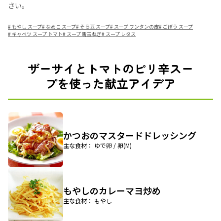
さい。
#
もやし スープ
#
なめこ スープ
#
そら豆 スープ
#
スープ ワンタンの皮
#
ごぼう スープ
#
キャベツ スープ トマト
#
スープ 新玉ねぎ
#
スープ レタス
ザーサイとトマトのピリ辛スー
プを使った献立アイデア
かつおのマスタードドレッシング
主な食材： ゆで卵 / 卵(M)
もやしのカレーマヨ炒め
主な食材： もやし