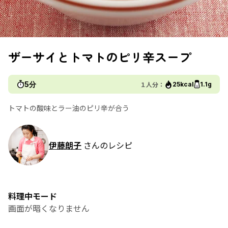
ザーサイとトマトのピリ辛スープ
5分
１人分：
25kcal
1.1g
トマトの酸味とラー油のピリ辛が合う
伊藤朗子
さんのレシピ
料理中モード
画面が暗くなりません