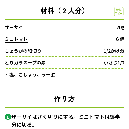
材料（２人分）
ザーサイ
20g
ミニトマト
６個
しょうが
の細切り
1/2かけ分
とりガラスープの素
小さじ1/2
・塩、こしょう、ラー油
作り方
ザーサイは
ざく切り
にする。ミニトマトは縦半
1
分に切る。