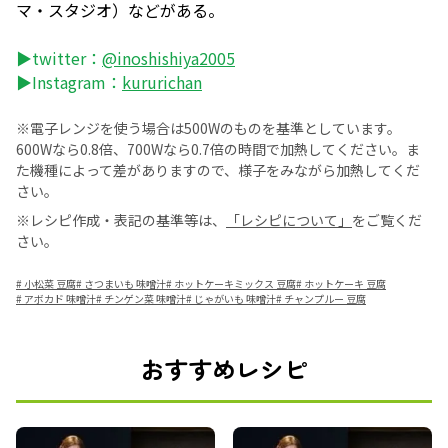
マ・スタジオ）などがある。
▶twitter：
@inoshishiya2005
▶Instagram：
kururichan
※電子レンジを使う場合は500Wのものを基準としています。
600Wなら0.8倍、700Wなら0.7倍の時間で加熱してください。ま
た機種によって差がありますので、様子をみながら加熱してくだ
さい。
※レシピ作成・表記の基準等は、
「レシピについて」
をご覧くだ
さい。
#
小松菜 豆腐
#
さつまいも 味噌汁
#
ホットケーキミックス 豆腐
#
ホットケーキ 豆腐
#
アボカド 味噌汁
#
チンゲン菜 味噌汁
#
じゃがいも 味噌汁
#
チャンプルー 豆腐
おすすめレシピ