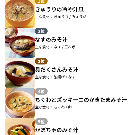
1位
きゅうりの冷や汁風
主な食材： きゅうり / みょうが
2位
なすのみそ汁
主な食材： なす / 玉ねぎ
3位
具だくさんみそ汁
主な食材： 油揚げ / なす
4位
ちくわとズッキーニのかきたまみそ汁
主な食材： ちくわ / 卵
5位
かぼちゃのみそ汁