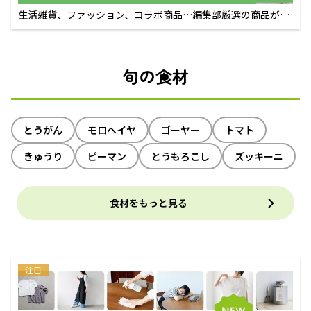
生活雑貨、ファッション、コラボ商品…編集部厳選の商品が買
えるECサイト
旬の食材
とうがん
モロヘイヤ
ゴーヤー
トマト
きゅうり
ピーマン
とうもろこし
ズッキーニ
食材をもっと見る
注目