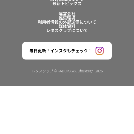
最新トピックス
運営会社
推奨環境
利用者情報の外部送信について
媒体資料
レタスクラブについて
毎日更新！インスタもチェック！
レタスクラブ © KADOKAWA LifeDesign. 2026