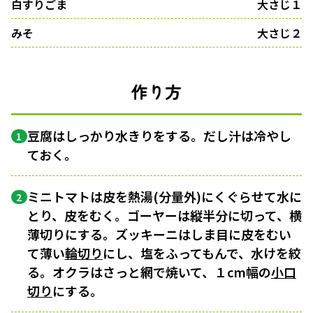
白すりごま
大さじ１
みそ
大さじ２
作り方
豆腐はしっかり水きりをする。だし汁は冷やし
1
ておく。
ミニトマトは皮を熱湯(分量外)にくぐらせて水に
2
とり、皮をむく。ゴーヤーは縦半分に切って、横
薄切りにする。ズッキーニはしま目に皮をむい
て薄い
輪切り
にし、塩をふってもんで、水けを絞
る。オクラはさっと網で焼いて、１cm幅の
小口
切り
にする。