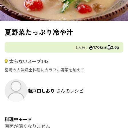
夏野菜たっぷり冷や汁
１人分：
170kcal
2.6g
太らないスープ143
宮崎の人気郷土料理にカラフル野菜を加えて
瀬戸口しおり
さんのレシピ
料理中モード
画面が暗くなりません