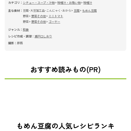
カテゴリ：
シチュー・スープ・汁物
味噌汁・お吸い物
味噌汁
主な食材：
豆腐･大豆加工品･こんにゃく･おから
豆腐
もめん豆腐
野菜
野菜その他
ミニトマト
野菜
野菜その他
ゴーヤー
ジャンル：
和食
レシピ作成・調理：
瀬戸口しおり
撮影：
原務
おすすめ読みもの(PR)
もめん豆腐の人気レシピランキ