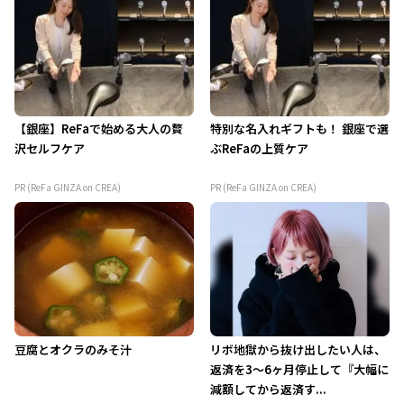
【銀座】ReFaで始める大人の贅
特別な名入れギフトも！ 銀座で選
沢セルフケア
ぶReFaの上質ケア
PR (ReFa GINZA on CREA)
PR (ReFa GINZA on CREA)
豆腐とオクラのみそ汁
リボ地獄から抜け出したい人は、
返済を3～6ヶ月停止して『大幅に
減額してから返済す...