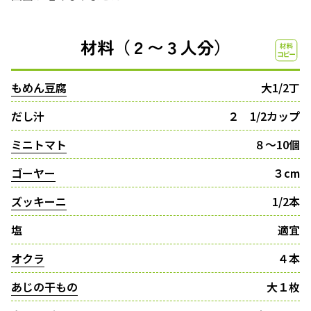
材料（２〜３人分）
もめん豆腐
大1/2丁
だし汁
２ 1/2カップ
ミニトマト
８〜10個
ゴーヤー
３cm
ズッキーニ
1/2本
塩
適宜
オクラ
４本
あじの干もの
大１枚