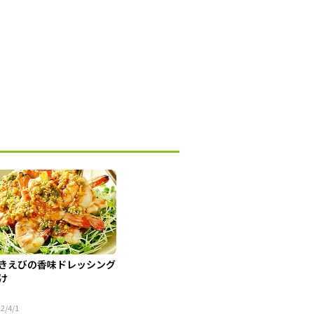
きえびの香味ドレッシング
け
2/4/1