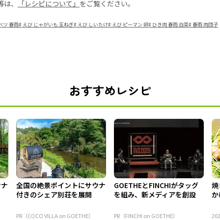
等は、
「レシピについて」
をご覧ください。
ベツ 春雨
#
えび じゃがいも 玉ねぎ
#
えび しいたけ
#
えび ピーマン 卵
#
ひき肉 春雨 白菜
#
春雨 肉団子
おすすめレシピ
ウナ
全国の絶景ポイントにサウナ
GOETHEとFINCHIがタッグ
焼
付きのシェア別荘を展開
を組み、新メディアを創設
か
PR（COCO VILLA on GOETHE）
PR（FINCHI on GOETHE）
202