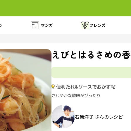
の
マンガ
フレンズ
えびとはるさめの香
便利たれ&ソースでおかず帖
さわやかな酸味がぴったり
石原洋子
さんのレシピ