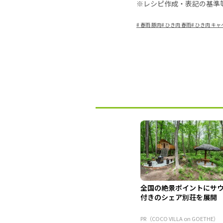
※レシピ作成・表記の基準
#
春雨 豚肉
#
ひき肉 春雨
#
ひき肉 キャ
全国の絶景ポイントにサ
付きのシェア別荘を展開
PR（COCO VILLA on GOETHE）