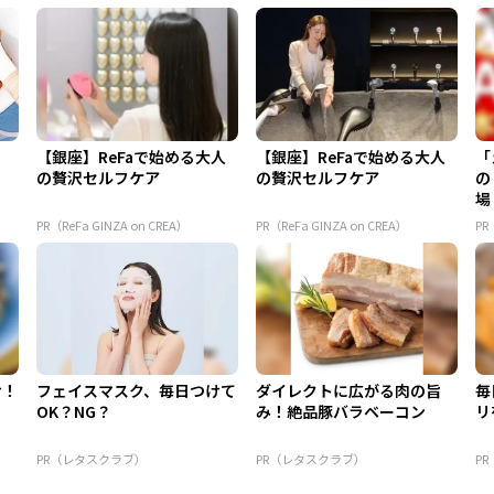
【銀座】ReFaで始める大人
【銀座】ReFaで始める大人
「
の贅沢セルフケア
の贅沢セルフケア
の
場
PR（ReFa GINZA on CREA）
PR（ReFa GINZA on CREA）
PR
け！
フェイスマスク、毎日つけて
ダイレクトに広がる肉の旨
毎
OK？NG？
み！絶品豚バラベーコン
リ
PR（レタスクラブ）
PR（レタスクラブ）
P