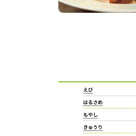
えび
はるさめ
もやし
きゅうり