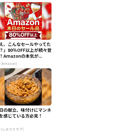
え、こんなセールやってた
？」80％OFF以上が続々登
！Amazonの本気が...
（Amazon）
日の献立、味付けにマンネ
を感じている方必見！
R（レタスクラブ）