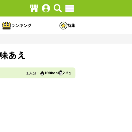
ランキング
特集
味あえ
１人分：
199kcal
2.2g