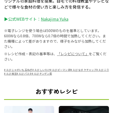
リジナルの家庭料理を提案。自宅での料理教室やテレビな
どで様々な食材の使い方と楽しみ方を発信する。
▶公式WEBサイト：
Nakajima Yuka
※電子レンジを使う場合は500Wのものを基準としています。
600Wなら0.8倍、700Wなら0.7倍の時間で加熱してください。ま
た機種によって差がありますので、様子をみながら加熱してくだ
さい。
※レシピ作成・表記の基準等は、
「レシピについて」
をご覧くだ
さい。
#
えび じゃがいも 玉ねぎ
#
えび しいたけ
#
えび ピーマン 卵
#
えび なす ケチャップ
#
えび ニラ
#
えび 枝豆
#
えび パスタ
#
えび チンゲン菜
おすすめレシピ