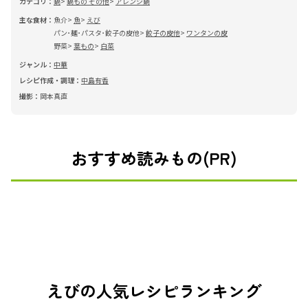
カテゴリ：
鍋
鍋もの その他
アレンジ鍋
主な食材：
魚介
魚
えび
パン･麺･パスタ･餃子の皮他
餃子の皮他
ワンタンの皮
野菜
葉もの
白菜
ジャンル：
中華
レシピ作成・調理：
中島有香
撮影：
岡本真直
おすすめ読みもの(PR)
えびの人気レシピランキング