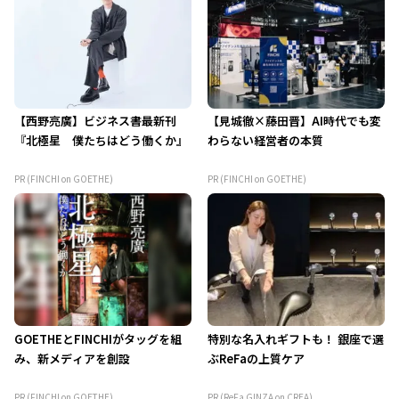
【西野亮廣】ビジネス書最新刊
【見城徹×藤田晋】AI時代でも変
『北極星 僕たちはどう働くか』
わらない経営者の本質
PR (FINCHI on GOETHE)
PR (FINCHI on GOETHE)
GOETHEとFINCHIがタッグを組
特別な名入れギフトも！ 銀座で選
み、新メディアを創設
ぶReFaの上質ケア
PR (FINCHI on GOETHE)
PR (ReFa GINZA on CREA)