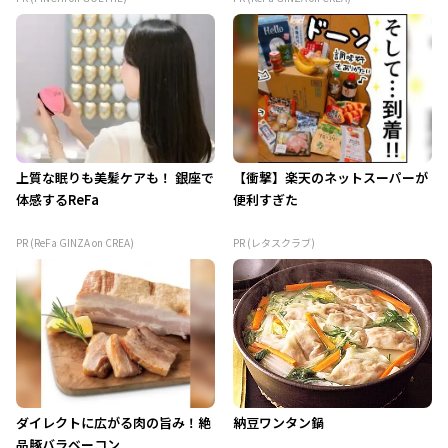
上質な眠りも美髪ケアも！ 銀座で
【衝撃】楽天のネットスーパーが
体感するReFa
便利すぎた
PR (ReFa GINZA on CREA)
PR (レタスクラブ)
ダイレクトに広がる肉の旨み！絶
納豆ワンタン鍋
品豚バラベーコン