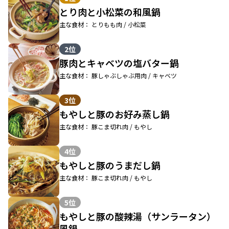
とり肉と小松菜の和風鍋
主な食材： とりもも肉 / 小松菜
2位
豚肉とキャベツの塩バター鍋
主な食材： 豚しゃぶしゃぶ用肉 / キャベツ
3位
もやしと豚のお好み蒸し鍋
主な食材： 豚こま切れ肉 / もやし
4位
もやしと豚のうまだし鍋
主な食材： 豚こま切れ肉 / もやし
5位
もやしと豚の酸辣湯（サンラータン）
風鍋