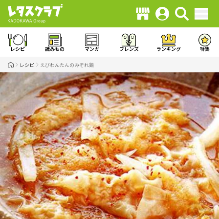
レシピ
読みもの
マンガ
フレンズ
ランキング
特集
レシピ
えびわんたんのみぞれ鍋