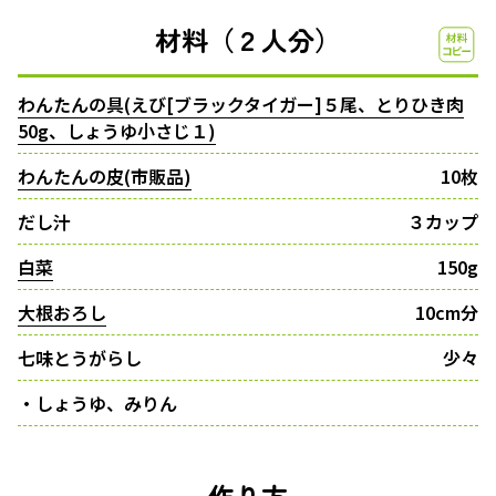
材料（２人分）
わんたんの具(えび[ブラックタイガー]５尾、とりひき肉
50g、しょうゆ小さじ１)
わんたんの皮(市販品)
10枚
だし汁
３カップ
白菜
150g
大根おろし
10cm分
七味とうがらし
少々
・しょうゆ、みりん
作り方