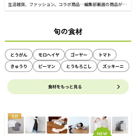
生活雑貨、ファッション、コラボ商品…編集部厳選の商品が買
えるECサイト
旬の食材
とうがん
モロヘイヤ
ゴーヤー
トマト
きゅうり
ピーマン
とうもろこし
ズッキーニ
食材をもっと見る
注目