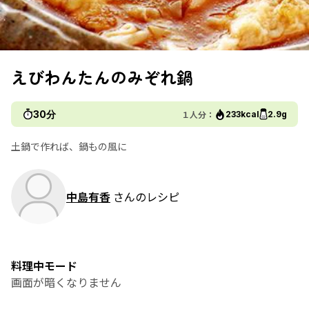
えびわんたんのみぞれ鍋
30分
１人分：
233kcal
2.9g
土鍋で作れば、鍋もの風に
中島有香
さんのレシピ
料理中モード
画面が暗くなりません