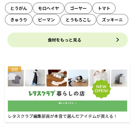
とうがん
モロヘイヤ
ゴーヤー
トマト
きゅうり
ピーマン
とうもろこし
ズッキーニ
食材をもっと見る
注目
レタスクラブ編集部員が本音で選んだアイテムが買える！