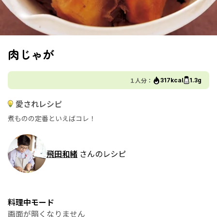
肉じゃが
１人分：
317kcal
1.3g
愛されレシピ
煮ものの定番といえばコレ！
飛田和緒
さんのレシピ
料理中モード
画面が暗くなりません