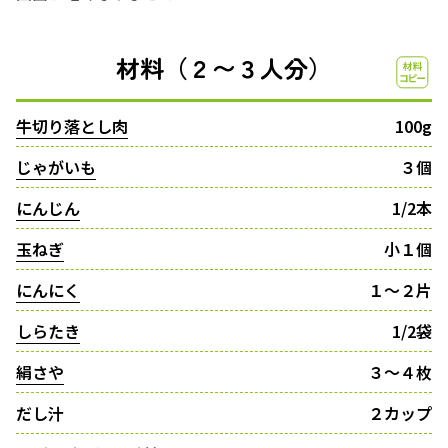
材料（２〜３人分）
牛切り落とし肉
100g
じゃがいも
３個
にんじん
1/2本
玉ねぎ
小１個
にんにく
１〜２片
しらたき
1/2袋
絹さや
３〜４枚
だし汁
２カップ