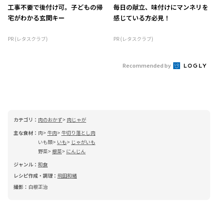
工事不要で後付け可。子どもの帰
毎日の献立、味付けにマンネリを
宅がわかる玄関キー
感じている方必見！
PR (レタスクラブ)
PR (レタスクラブ)
Recommended by
カテゴリ：
肉のおかず
肉じゃが
主な食材：
肉
牛肉
牛切り落とし肉
いも類
いも
じゃがいも
野菜
根菜
にんじん
ジャンル：
和食
レシピ作成・調理：
飛田和緒
撮影：
白根正治