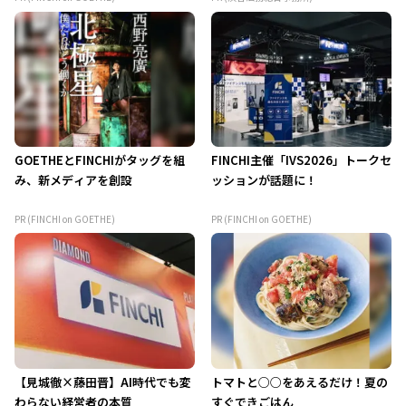
GOETHEとFINCHIがタッグを組
FINCHI主催「IVS2026」トークセ
み、新メディアを創設
ッションが話題に！
PR (FINCHI on GOETHE)
PR (FINCHI on GOETHE)
【見城徹×藤田晋】AI時代でも変
トマトと○○をあえるだけ！夏の
わらない経営者の本質
すぐできごはん