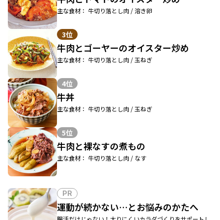
主な食材： 牛切り落とし肉 / 溶き卵
3位
牛肉とゴーヤーのオイスター炒め
主な食材： 牛切り落とし肉 / 玉ねぎ
4位
牛丼
主な食材： 牛切り落とし肉 / 玉ねぎ
5位
牛肉と裸なすの煮もの
主な食材： 牛切り落とし肉 / なす
PR
運動が続かない…とお悩みのかたへ
腸活だけじゃない！太りにくいカラダづくりをサポートし