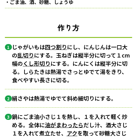
・ごま油、酒、砂糖、しょうゆ
作り方
じゃがいもは
四つ割り
にし、にんじんは一口大
1
の
乱切り
にする。玉ねぎは縦半分に切って１cm
幅の
くし形切り
にする。にんにくは縦半分に切
る。しらたきは熱湯でさっとゆでて湯をきり、
食べやすい長さに切る。
絹さやは熱湯でゆでて斜め細切りにする。
2
鍋にごま油小さじ１を熱し、１を入れて軽く炒
3
める。全体に
油がまわったら
だし汁、酒大さじ
１を入れて煮立たせ、
アク
を取って砂糖大さじ