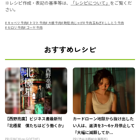
※レシピ作成・表記の基準等は、
「レシピについて」
をご覧くだ
さい。
#
キャベツ 牛肉
#
トマト 牛肉
#
大根 牛肉
#
時短 肉じゃが
#
牛肉 玉ねぎ
#
ししとう 牛肉
#
セロリ 牛肉
#
ゴーヤ 牛肉
おすすめレシピ
【西野亮廣】ビジネス書最新刊
カードローン地獄から抜け出した
『北極星 僕たちはどう働くか』
い人は、返済を3～6ヶ月停止して
『大幅に減額してか...
PR (FINCHI on GOETHE)
PR (渋谷法務総合事務所)