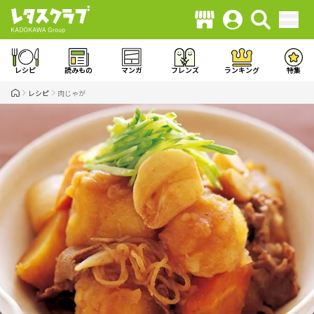
レシピ
読みもの
マンガ
フレンズ
ランキング
特集
レシピ
肉じゃが