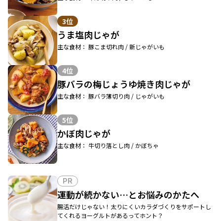
3位
うま塩肉じゃが
主な食材： 豚こま切れ肉 / 新じゃがいも
4位
豚バラの梅じょうゆ焼き肉じゃが
主な食材： 豚バラ薄切り肉 / じゃがいも
5位
かぼ肉じゃが
主な食材： 牛切り落とし肉 / かぼちゃ
PR
運動が続かない…とお悩みのかたへ
腸活だけじゃない！太りにくいカラダづくりをサポートし
てくれるヨーグルトがあるってホント？