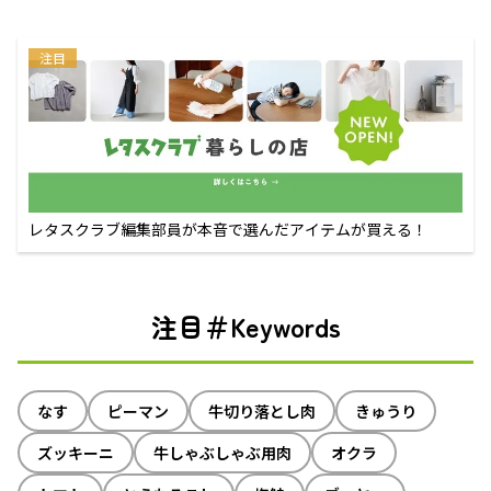
注目
レタスクラブ編集部員が本音で選んだアイテムが買える！
注目＃Keywords
なす
ピーマン
牛切り落とし肉
きゅうり
ズッキーニ
牛しゃぶしゃぶ用肉
オクラ