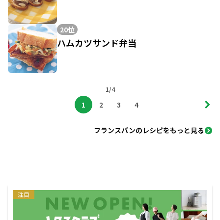
20位
ハムカツサンド弁当
1/4
1
2
3
4
フランスパンのレシピをもっと見る
注目