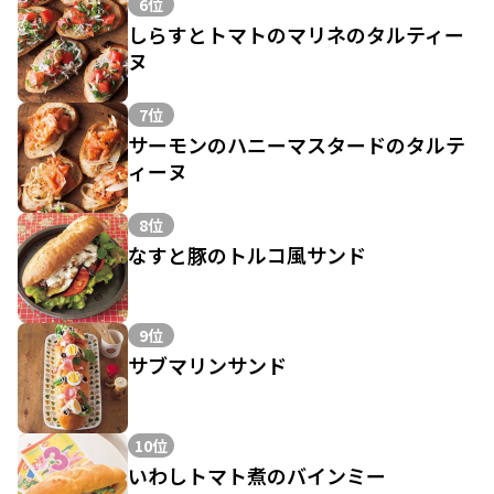
6位
しらすとトマトのマリネのタルティー
ヌ
7位
サーモンのハニーマスタードのタルテ
ィーヌ
8位
なすと豚のトルコ風サンド
9位
サブマリンサンド
10位
いわしトマト煮のバインミー