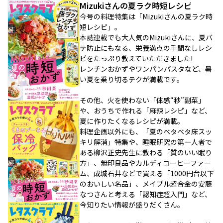
Mizukiさんの夏ラク時短レシピ
今号の料理特集は「Mizukiさんの夏ラク時
短レシピ」。
本誌連載でも大人気のMizukiさんに、夏バ
テ防止にもなる、栄養満点の手間なしレシ
ピをたっぷり教えていただきました!
レンチンおかずやワンパンパスタなど、暑
い夏を乗り切るテクが満載です。
その他、火を使わない「体感“秒”副菜」
や、おうちで作れる「麻辣レシピ」など、
夏に作りたくなるレシピが満載。
料理企画以外にも、「夏のベタベタ床スッ
キリ解消」特集や、睡眠研究の第一人者で
ある柳沢正史先生に教わる「質のいい眠り
方」、無印良品やカルディコーヒーファー
ム、成城石井などで買える「1000円台以下
のおいしい名品」、メイプル超合金の安藤
なつさんと考える「認知症超入門」など、
今知りたい情報が盛りだくさん。