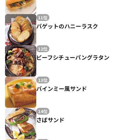
11位
バゲットのハニーラスク
12位
ビーフシチューパングラタン
13位
バインミー風サンド
14位
さばサンド