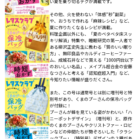
い夏を乗り切るテクが満載です。
その他、火を使わない「体感“秒”副菜」
や、おうちで作れる「麻辣レシピ」など、
夏に作りたくなるレシピが満載。
料理企画以外にも、「夏のベタベタ床スッ
キリ解消」特集や、睡眠研究の第一人者で
ある柳沢正史先生に教わる「質のいい眠り
方」、無印良品やカルディコーヒーファー
ム、成城石井などで買える「1000円台以下
のおいしい名品」、メイプル超合金の安藤
なつさんと考える「認知症超入門」など、
今知りたい情報が盛りだくさん。
また、この号は通常号とは別に増刊号と特
別号があり、くまのプーさんの保冷バッグ
が付録に！
プーさんが蜂を見ている姿がかわいい「ハ
ニーポットデザイン」（増刊号）と、原作
のくまのプーさんやクリストファー・ロビ
ンなどの仲間たちが勢ぞろいした「クラシ
ックプー」（特別号）デザインの２種があ