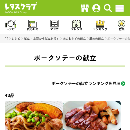
レシピ
読みもの
マンガ
フレンズ
ランキング
特集
レシピ
献立
主菜から献立を探す
肉のおかずの献立
豚肉の献立
ポークソテーの
ポークソテーの献立
ポークソテーの献立ランキングを見る
43品