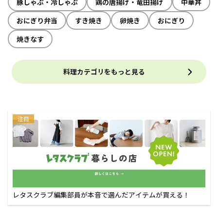
豚しゃぶ・冷しゃぶ
鶏の唐揚げ・竜田揚げ
中華丼
おにぎり弁当
すき焼き
卵焼き
おにぎり
焼きなす
料理カテゴリをもっと見る
注目
レタスクラブ編集部員が本音で選んだアイテムが買える！