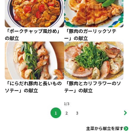
「ポークチャップ風炒め」
「豚肉のガーリックソテ
の献立
ー」の献立
「にらだれ豚肉と長いもの
「豚肉とカリフラワーのソ
ソテー」の献立
テー」の献立
1/3
1
2
3
主菜から献立を探す