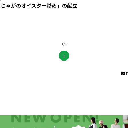
豚じゃがのオイスター炒め」の献立
1/1
1
肉