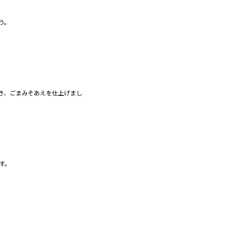
う。
き、ごまみそあえを仕上げまし
す。