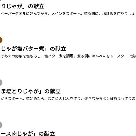
とりじゃが」の献立
をペーパータオルに包んでから、メインをスタート。煮る間に、塩炒めを作りましょ
豚じゃが塩バター煮」の献立
みそあえの野菜を塩もみし、塩バター煮を調理。煮る間にはんぺんをトースターで焼
。
うま塩とりじゃが」の献立
ンからスタート。煮始めたら、焼きにんじんを作り、焼きながらポン酢あえも作りま
ソース肉じゃが」の献立