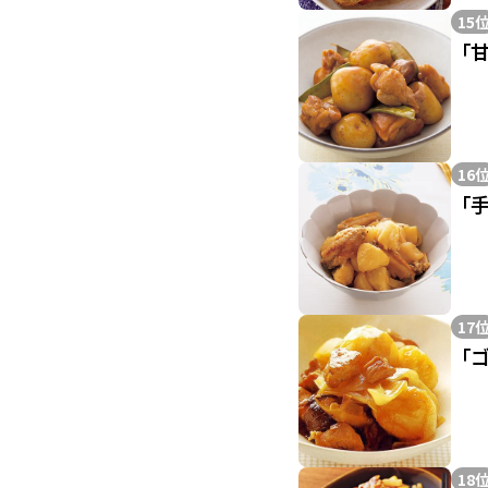
15
「
16
「
17
「
18