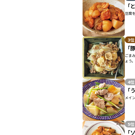
「
豆腐
3位
「
ごま
ょう
4位
「
メイ
5位
「