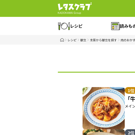
レシピ
読みも
レシピ
献立
主菜から献立を探す
肉のおか
1位
「
メイ
2位