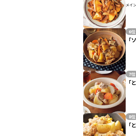
メイ
6位
「
7位
「
8位
「