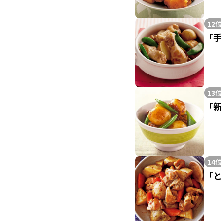
12
「
13
「
14
「