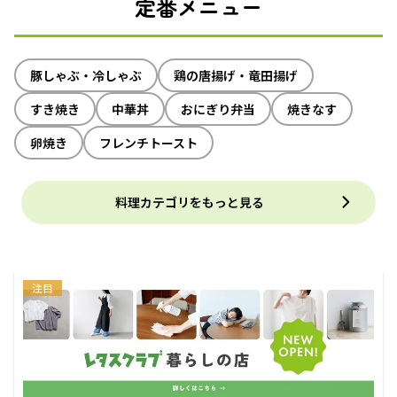
定番メニュー
豚しゃぶ・冷しゃぶ
鶏の唐揚げ・竜田揚げ
すき焼き
中華丼
おにぎり弁当
焼きなす
卵焼き
フレンチトースト
料理カテゴリをもっと見る
注目