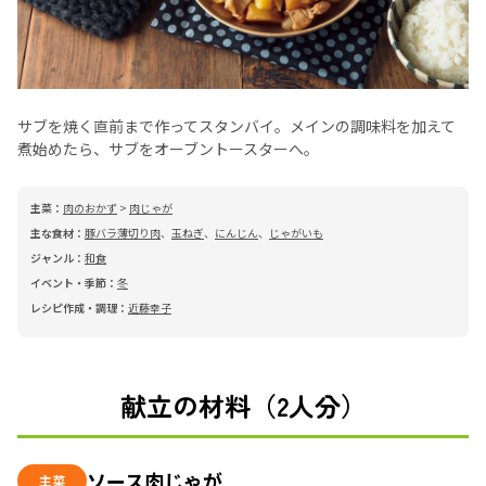
サブを焼く直前まで作ってスタンバイ。メインの調味料を加えて
煮始めたら、サブをオーブントースターへ。
主菜：
肉のおかず
>
肉じゃが
主な食材：
豚バラ薄切り肉
、
玉ねぎ
、
にんじん
、
じゃがいも
ジャンル：
和食
イベント・季節：
冬
レシピ作成・調理：
近藤幸子
献立の材料（2人分）
ソース肉じゃが
主菜