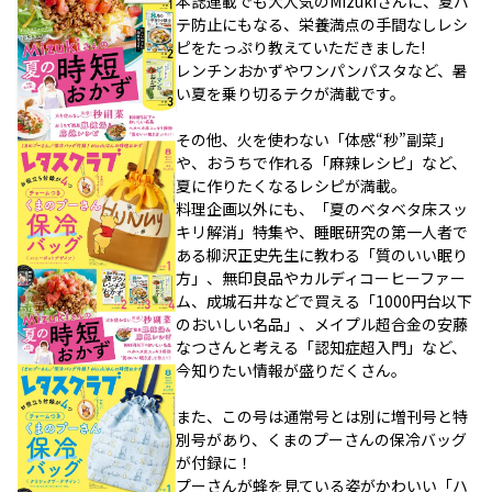
本誌連載でも大人気のMizukiさんに、夏バ
テ防止にもなる、栄養満点の手間なしレシ
ピをたっぷり教えていただきました!
レンチンおかずやワンパンパスタなど、暑
い夏を乗り切るテクが満載です。
その他、火を使わない「体感“秒”副菜」
や、おうちで作れる「麻辣レシピ」など、
夏に作りたくなるレシピが満載。
料理企画以外にも、「夏のベタベタ床スッ
キリ解消」特集や、睡眠研究の第一人者で
ある柳沢正史先生に教わる「質のいい眠り
方」、無印良品やカルディコーヒーファー
ム、成城石井などで買える「1000円台以下
のおいしい名品」、メイプル超合金の安藤
なつさんと考える「認知症超入門」など、
今知りたい情報が盛りだくさん。
また、この号は通常号とは別に増刊号と特
別号があり、くまのプーさんの保冷バッグ
が付録に！
プーさんが蜂を見ている姿がかわいい「ハ