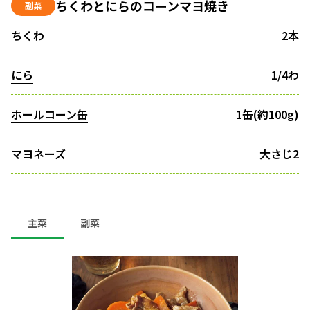
ちくわとにらのコーンマヨ焼き
副菜
ちくわ
2本
にら
1/4わ
ホールコーン缶
1缶(約100g)
マヨネーズ
大さじ2
主菜
副菜