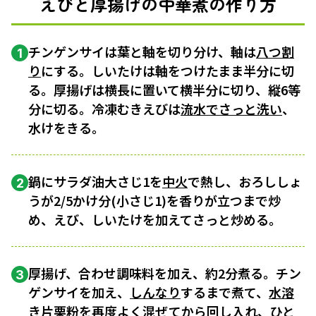
えびと厚揚げの中華煮の作り方
チンゲンサイは葉と軸を切り分け、軸は
八つ割
1
り
にする。しいたけは軸をつけたまま半分に切
る。厚揚げは横長に置いて横半分に切り、縦6等
分に切る。冷凍むきえびは
流水でさっと洗い
、
水けをきる。
鍋にサラダ油大さじ1を
中火
で熱し、おろししょ
2
うが2/5かけ分(小さじ1)を香りが立つまで炒
め、えび、しいたけを加えてさっと炒める。
厚揚げ、合わせ調味料を加え、約2分煮る。チン
3
ゲンサイを加え、
しんなり
するまで煮て、
水溶
き片栗粉
を再度よく混ぜてから回し入れ、
ひと