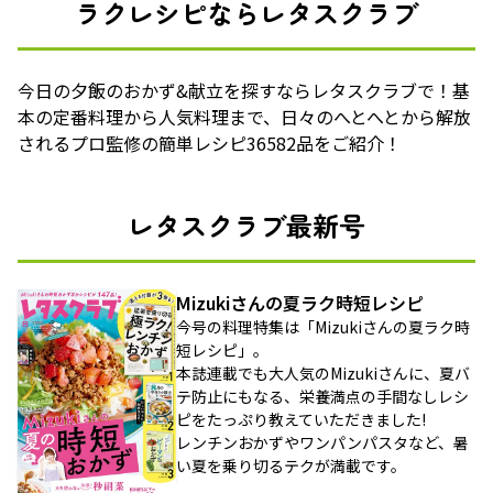
ラクレシピならレタスクラブ
今日の夕飯のおかず&献立を探すならレタスクラブで！基
本の定番料理から人気料理まで、日々のへとへとから解放
されるプロ監修の簡単レシピ36582品をご紹介！
レタスクラブ最新号
Mizukiさんの夏ラク時短レシピ
今号の料理特集は「Mizukiさんの夏ラク時
短レシピ」。
本誌連載でも大人気のMizukiさんに、夏バ
テ防止にもなる、栄養満点の手間なしレシ
ピをたっぷり教えていただきました!
レンチンおかずやワンパンパスタなど、暑
い夏を乗り切るテクが満載です。