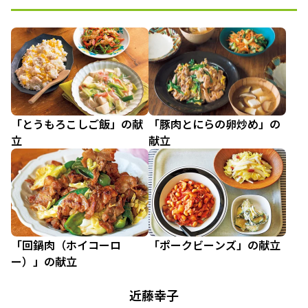
「とうもろこしご飯」の献
「豚肉とにらの卵炒め」の
立
献立
「回鍋肉（ホイコーロ
「ポークビーンズ」の献立
ー）」の献立
近藤幸子