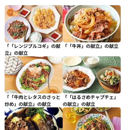
「「レンジプルコギ」の献
「「牛丼」の献立」の献立
立」の献立
「「牛肉とレタスのさっと
「「はるさめチャプチェ」
炒め」の献立」の献立
の献立」の献立