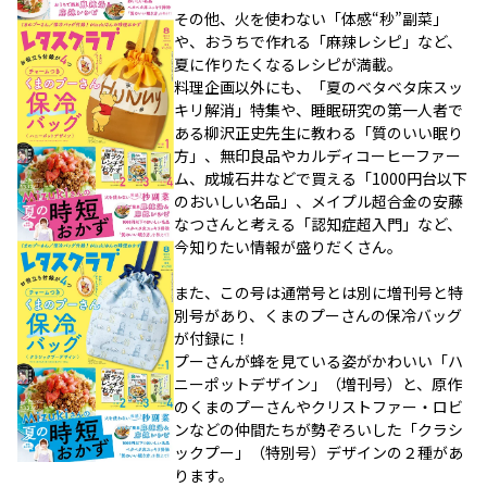
その他、火を使わない「体感“秒”副菜」
や、おうちで作れる「麻辣レシピ」など、
夏に作りたくなるレシピが満載。
料理企画以外にも、「夏のベタベタ床スッ
キリ解消」特集や、睡眠研究の第一人者で
ある柳沢正史先生に教わる「質のいい眠り
方」、無印良品やカルディコーヒーファー
ム、成城石井などで買える「1000円台以下
のおいしい名品」、メイプル超合金の安藤
なつさんと考える「認知症超入門」など、
今知りたい情報が盛りだくさん。
また、この号は通常号とは別に増刊号と特
別号があり、くまのプーさんの保冷バッグ
が付録に！
プーさんが蜂を見ている姿がかわいい「ハ
ニーポットデザイン」（増刊号）と、原作
のくまのプーさんやクリストファー・ロビ
ンなどの仲間たちが勢ぞろいした「クラシ
ックプー」（特別号）デザインの２種があ
ります。