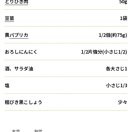
とりひき肉
50g
豆苗
1袋
黄
パプリカ
1/2個(約75g)
おろしにんにく
1/2片強分(小さじ1/2)
酒、サラダ油
各大さじ1
塩
小さじ1/3
粗びき黒こしょう
少々
主菜
副菜