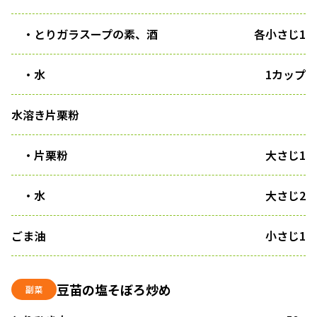
・とりガラスープの素、酒
各小さじ1
・水
1カップ
水溶き片栗粉
・片栗粉
大さじ1
・水
大さじ2
ごま油
小さじ1
豆苗の塩そぼろ炒め
副菜