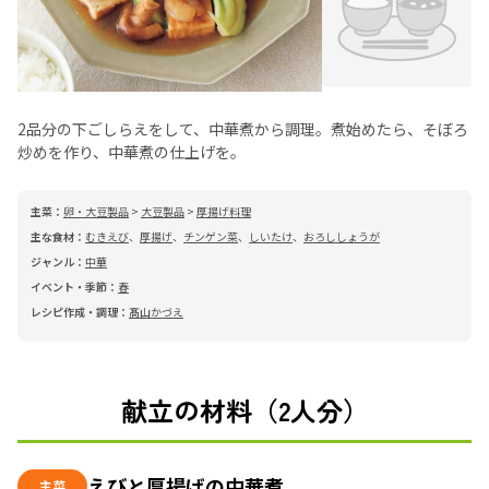
2品分の下ごしらえをして、中華煮から調理。煮始めたら、そぼろ
炒めを作り、中華煮の仕上げを。
主菜：
卵・大豆製品
>
大豆製品
>
厚揚げ料理
主な食材：
むきえび
、
厚揚げ
、
チンゲン菜
、
しいたけ
、
おろししょうが
ジャンル：
中華
イベント・季節：
春
レシピ作成・調理：
髙山かづえ
献立の材料（2人分）
えびと厚揚げの中華煮
主菜