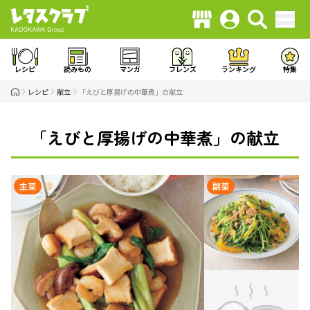
レシピ
読みもの
マンガ
フレンズ
ランキング
特集
レシピ
献立
「えびと厚揚げの中華煮」の献立
「えびと厚揚げの中華煮」の献立
主菜
副菜