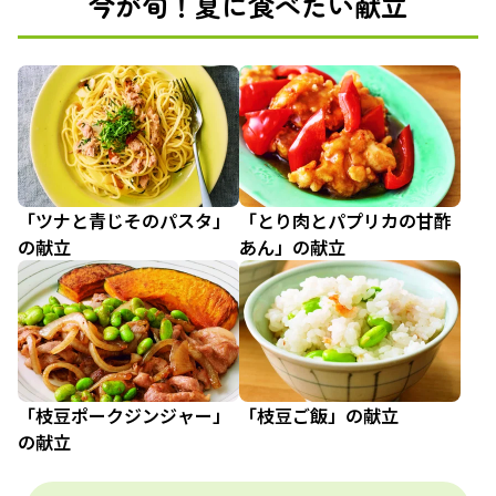
今が旬！夏に食べたい献立
「ツナと青じそのパスタ」
「とり肉とパプリカの甘酢
の献立
あん」の献立
「枝豆ポークジンジャー」
「枝豆ご飯」の献立
の献立