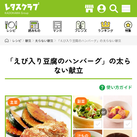
レシピ
読みもの
マンガ
フレンズ
ランキング
特集
レシピ
献立
太らない献立
「えび入り豆腐のハンバーグ」の太らない献立
「えび入り豆腐のハンバーグ」の太ら
ない献立
使い方ガイド
副菜
主菜
汁もの