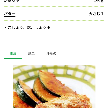
バター
大さじ１
・こしょう、塩、しょうゆ
主菜
副菜
汁もの