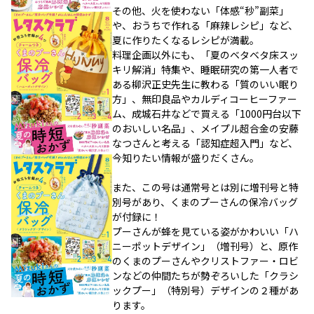
その他、火を使わない「体感“秒”副菜」
や、おうちで作れる「麻辣レシピ」など、
夏に作りたくなるレシピが満載。
料理企画以外にも、「夏のベタベタ床スッ
キリ解消」特集や、睡眠研究の第一人者で
ある柳沢正史先生に教わる「質のいい眠り
方」、無印良品やカルディコーヒーファー
ム、成城石井などで買える「1000円台以下
のおいしい名品」、メイプル超合金の安藤
なつさんと考える「認知症超入門」など、
今知りたい情報が盛りだくさん。
また、この号は通常号とは別に増刊号と特
別号があり、くまのプーさんの保冷バッグ
が付録に！
プーさんが蜂を見ている姿がかわいい「ハ
ニーポットデザイン」（増刊号）と、原作
のくまのプーさんやクリストファー・ロビ
ンなどの仲間たちが勢ぞろいした「クラシ
ックプー」（特別号）デザインの２種があ
ります。