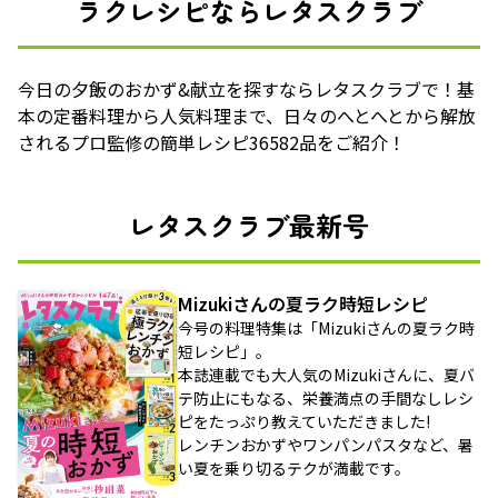
ラクレシピならレタスクラブ
今日の夕飯のおかず&献立を探すならレタスクラブで！基
本の定番料理から人気料理まで、日々のへとへとから解放
されるプロ監修の簡単レシピ36582品をご紹介！
レタスクラブ最新号
Mizukiさんの夏ラク時短レシピ
今号の料理特集は「Mizukiさんの夏ラク時
短レシピ」。
本誌連載でも大人気のMizukiさんに、夏バ
テ防止にもなる、栄養満点の手間なしレシ
ピをたっぷり教えていただきました!
レンチンおかずやワンパンパスタなど、暑
い夏を乗り切るテクが満載です。