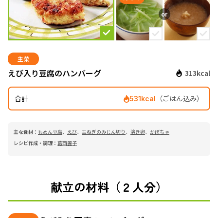
主菜
えび入り豆腐のハンバーグ
313kcal
合計
（ごはん込み）
531kcal
主な食材：
もめん豆腐
、
えび
、
玉ねぎのみじん切り
、
溶き卵
、
かぼちゃ
レシピ作成・調理：
葛西麗子
献立の材料（２人分）