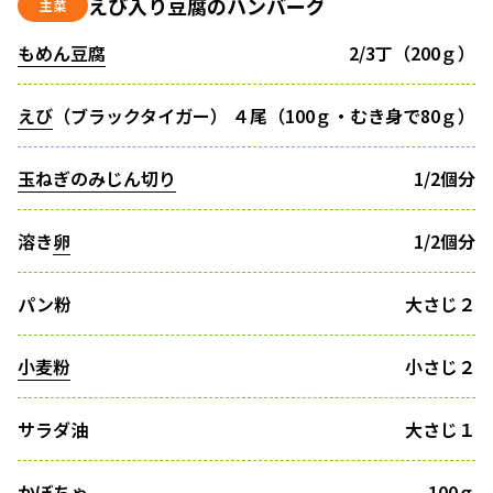
えび入り豆腐のハンバーグ
主菜
もめん豆腐
2/3丁（200ｇ）
えび
（ブラックタイガー）
４尾（100ｇ・むき身で80ｇ）
玉ねぎのみじん切り
1/2個分
溶き
卵
1/2個分
パン粉
大さじ２
小麦粉
小さじ２
サラダ油
大さじ１
かぼちゃ
100ｇ