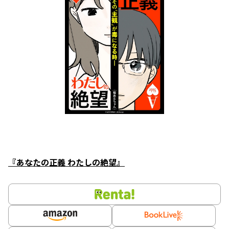
『あなたの正義 わたしの絶望』