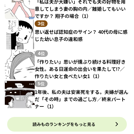
「私は夫が大嫌い」それでも夫の好物を用
意してしまう妻の胸の内／離婚してもいい
ですか？ 翔子の場合（1）
3位
思い返せば認知症のサイン？ 40代の母に感
じた幼い息子の違和感
4位
「作りたい」思いが燻ぶり続ける料理好き
女性。ある日運命の出会いを果たして!?／
作りたい女と食べたい女1（1）
5位
1年後、私の夫は安楽死をする。夫婦が選ん
だ「その時」までの過ごし方／終末パート
ナー（1）
読みものランキングをもっと見る