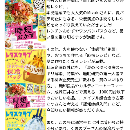
今号の料理特集は「Mizukiさんの夏ラク時
短レシピ」。
本誌連載でも大人気のMizukiさんに、夏バ
テ防止にもなる、栄養満点の手間なしレシ
ピをたっぷり教えていただきました!
レンチンおかずやワンパンパスタなど、暑
い夏を乗り切るテクが満載です。
その他、火を使わない「体感“秒”副菜」
や、おうちで作れる「麻辣レシピ」など、
夏に作りたくなるレシピが満載。
料理企画以外にも、「夏のベタベタ床スッ
キリ解消」特集や、睡眠研究の第一人者で
ある柳沢正史先生に教わる「質のいい眠り
方」、無印良品やカルディコーヒーファー
ム、成城石井などで買える「1000円台以下
のおいしい名品」、メイプル超合金の安藤
なつさんと考える「認知症超入門」など、
今知りたい情報が盛りだくさん。
また、この号は通常号とは別に増刊号と特
別号があり、くまのプーさんの保冷バッグ