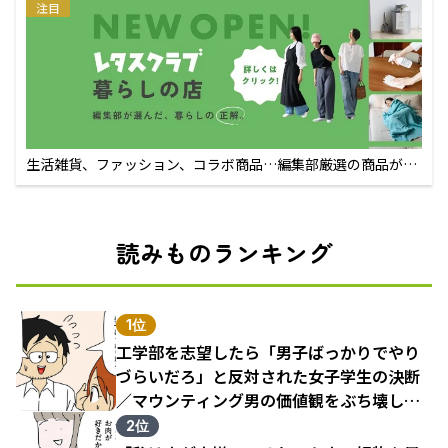
注目
生活雑貨、ファッション、コラボ商品…編集部厳選の商品が買
えるECサイト
読みものランキング
1位
工学部を志望したら「男子ばっかりでやり
づらいだろ」と反対された女子学生の決断
／マウンティング男の価値観をぶち壊した
結果（1）
2位