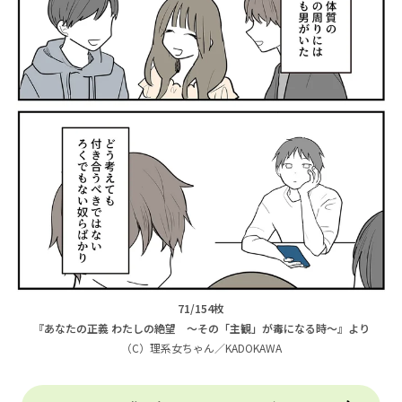
71/154枚
『あなたの正義 わたしの絶望 ～その「主観」が毒になる時～』より
（C）理系女ちゃん／KADOKAWA