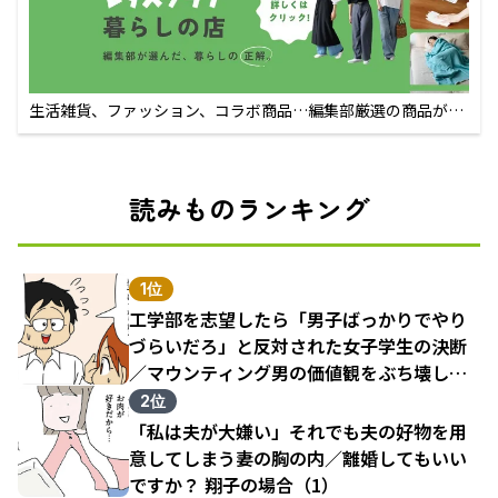
生活雑貨、ファッション、コラボ商品…編集部厳選の商品が買
えるECサイト
読みものランキング
1位
工学部を志望したら「男子ばっかりでやり
づらいだろ」と反対された女子学生の決断
／マウンティング男の価値観をぶち壊した
結果（1）
2位
「私は夫が大嫌い」それでも夫の好物を用
意してしまう妻の胸の内／離婚してもいい
ですか？ 翔子の場合（1）