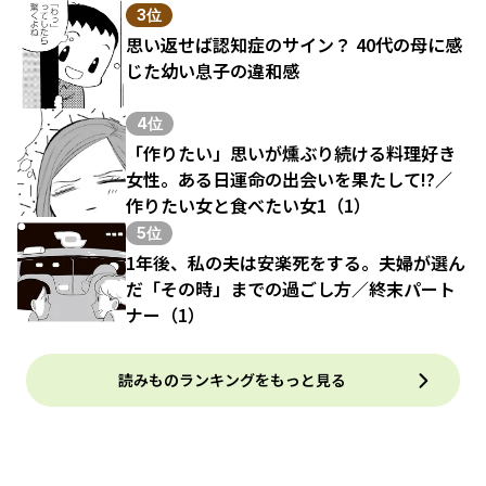
3位
思い返せば認知症のサイン？ 40代の母に感
じた幼い息子の違和感
4位
「作りたい」思いが燻ぶり続ける料理好き
女性。ある日運命の出会いを果たして!?／
作りたい女と食べたい女1（1）
5位
1年後、私の夫は安楽死をする。夫婦が選ん
だ「その時」までの過ごし方／終末パート
ナー（1）
読みものランキングをもっと見る