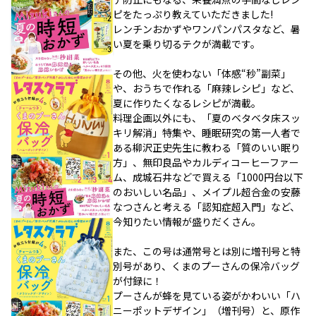
ピをたっぷり教えていただきました!
レンチンおかずやワンパンパスタなど、暑
い夏を乗り切るテクが満載です。
その他、火を使わない「体感“秒”副菜」
や、おうちで作れる「麻辣レシピ」など、
夏に作りたくなるレシピが満載。
料理企画以外にも、「夏のベタベタ床スッ
キリ解消」特集や、睡眠研究の第一人者で
ある柳沢正史先生に教わる「質のいい眠り
方」、無印良品やカルディコーヒーファー
ム、成城石井などで買える「1000円台以下
のおいしい名品」、メイプル超合金の安藤
なつさんと考える「認知症超入門」など、
今知りたい情報が盛りだくさん。
また、この号は通常号とは別に増刊号と特
別号があり、くまのプーさんの保冷バッグ
が付録に！
プーさんが蜂を見ている姿がかわいい「ハ
ニーポットデザイン」（増刊号）と、原作