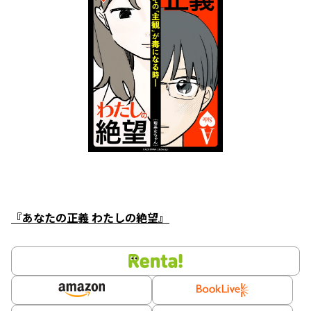
『あなたの正義 わたしの絶望』