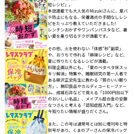
短レシピ」。
本誌連載でも大人気のMizukiさんに、夏バ
テ防止にもなる、栄養満点の手間なしレシ
ピをたっぷり教えていただきました!
レンチンおかずやワンパンパスタなど、暑
い夏を乗り切るテクが満載です。
その他、火を使わない「体感“秒”副菜」
や、おうちで作れる「麻辣レシピ」など、
夏に作りたくなるレシピが満載。
料理企画以外にも、「夏のベタベタ床スッ
キリ解消」特集や、睡眠研究の第一人者で
ある柳沢正史先生に教わる「質のいい眠り
方」、無印良品やカルディコーヒーファー
ム、成城石井などで買える「1000円台以下
のおいしい名品」、メイプル超合金の安藤
なつさんと考える「認知症超入門」など、
今知りたい情報が盛りだくさん。
また、この号は通常号とは別に増刊号と特
別号があり、くまのプーさんの保冷バッグ