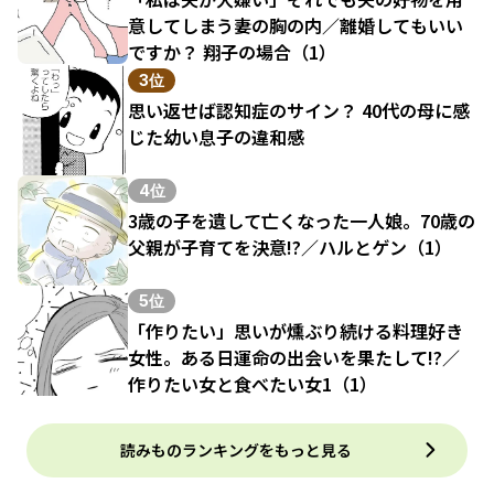
意してしまう妻の胸の内／離婚してもいい
ですか？ 翔子の場合（1）
3位
思い返せば認知症のサイン？ 40代の母に感
じた幼い息子の違和感
4位
3歳の子を遺して亡くなった一人娘。70歳の
父親が子育てを決意!?／ハルとゲン（1）
5位
「作りたい」思いが燻ぶり続ける料理好き
女性。ある日運命の出会いを果たして!?／
作りたい女と食べたい女1（1）
読みものランキングをもっと見る