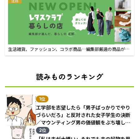
注目
生活雑貨、ファッション、コラボ商品…編集部厳選の商品が買
えるECサイト
読みものランキング
1位
工学部を志望したら「男子ばっかりでやり
づらいだろ」と反対された女子学生の決断
／マウンティング男の価値観をぶち壊した
結果（1）
2位
「私は夫が大嫌い」それでも夫の好物を用