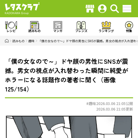
レシピ
読みもの
マンガ
フレンズ
ランキング
特集
読みもの
趣味
「僕の女なので～」ドヤ顔の男性にSNSが震撼。男女の視点が入れ替わ
「僕の女なので～」ドヤ顔の男性にSNSが震
撼。男女の視点が入れ替わった瞬間に純愛が
ホラーになる話題作の著者に聞く（画像
125/154）
#趣味
2026.03.06 21:05
公開
2026.03.06 21:05
更新