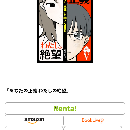
『あなたの正義 わたしの絶望』