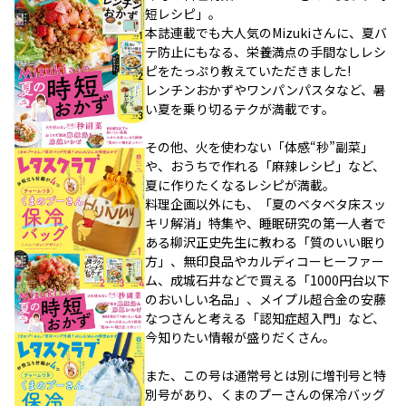
短レシピ」。
本誌連載でも大人気のMizukiさんに、夏バ
テ防止にもなる、栄養満点の手間なしレシ
ピをたっぷり教えていただきました!
レンチンおかずやワンパンパスタなど、暑
い夏を乗り切るテクが満載です。
その他、火を使わない「体感“秒”副菜」
や、おうちで作れる「麻辣レシピ」など、
夏に作りたくなるレシピが満載。
料理企画以外にも、「夏のベタベタ床スッ
キリ解消」特集や、睡眠研究の第一人者で
ある柳沢正史先生に教わる「質のいい眠り
方」、無印良品やカルディコーヒーファー
ム、成城石井などで買える「1000円台以下
のおいしい名品」、メイプル超合金の安藤
なつさんと考える「認知症超入門」など、
今知りたい情報が盛りだくさん。
また、この号は通常号とは別に増刊号と特
別号があり、くまのプーさんの保冷バッグ