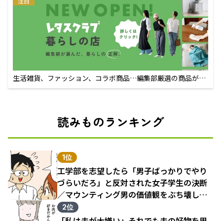
注目
生活雑貨、ファッション、コラボ商品…編集部厳選の商品が買
えるECサイト
読みものランキング
1位
工学部を志望したら「男子ばっかりでやり
づらいだろ」と反対された女子学生の決断
／マウンティング男の価値観をぶち壊した
結果（1）
2位
「私は夫が大嫌い」それでも夫の好物を用