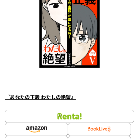
『あなたの正義 わたしの絶望』