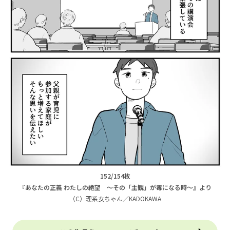
152/154枚
『あなたの正義 わたしの絶望 ～その「主観」が毒になる時～』より
（C）理系女ちゃん／KADOKAWA