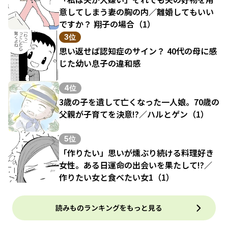
意してしまう妻の胸の内／離婚してもいい
ですか？ 翔子の場合（1）
3位
思い返せば認知症のサイン？ 40代の母に感
じた幼い息子の違和感
4位
3歳の子を遺して亡くなった一人娘。70歳の
父親が子育てを決意!?／ハルとゲン（1）
5位
「作りたい」思いが燻ぶり続ける料理好き
女性。ある日運命の出会いを果たして!?／
作りたい女と食べたい女1（1）
読みものランキングをもっと見る