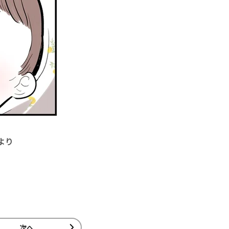
より
次へ