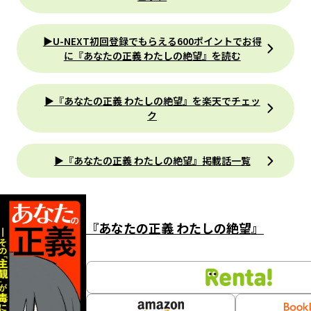
▶U-NEXT初回登録でもらえる600ポイントでお得
に『あなたの正義 わたしの絶望』を読む
▶『あなたの正義 わたしの絶望』を楽天でチェッ
ク
▶『あなたの正義 わたしの絶望』掲載話一覧
『あなたの正義 わたしの絶望』