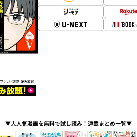
▼大人気漫画を無料で試し読み！連載まとめ一覧▼