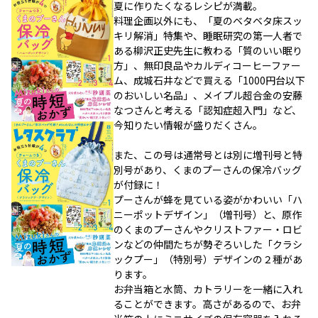
夏に作りたくなるレシピが満載。
料理企画以外にも、「夏のベタベタ床スッ
キリ解消」特集や、睡眠研究の第一人者で
ある柳沢正史先生に教わる「質のいい眠り
方」、無印良品やカルディコーヒーファー
ム、成城石井などで買える「1000円台以下
のおいしい名品」、メイプル超合金の安藤
なつさんと考える「認知症超入門」など、
今知りたい情報が盛りだくさん。
また、この号は通常号とは別に増刊号と特
別号があり、くまのプーさんの保冷バッグ
が付録に！
プーさんが蜂を見ている姿がかわいい「ハ
ニーポットデザイン」（増刊号）と、原作
のくまのプーさんやクリストファー・ロビ
ンなどの仲間たちが勢ぞろいした「クラシ
ックプー」（特別号）デザインの２種があ
ります。
お弁当箱と水筒、カトラリーを一緒に入れ
ることができます。高さがあるので、お弁