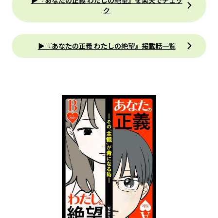
ク
▶『あなたの正義 わたしの絶望』掲載話一覧