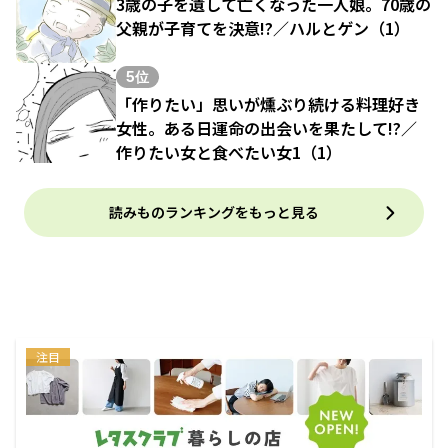
3歳の子を遺して亡くなった一人娘。70歳の
父親が子育てを決意!?／ハルとゲン（1）
5位
「作りたい」思いが燻ぶり続ける料理好き
女性。ある日運命の出会いを果たして!?／
作りたい女と食べたい女1（1）
読みものランキングをもっと見る
注目