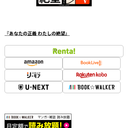
『あなたの正義 わたしの絶望』