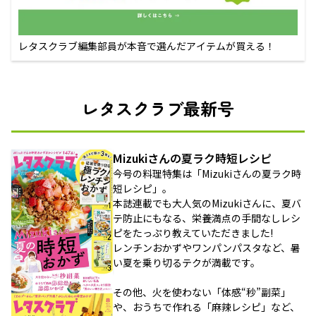
レタスクラブ編集部員が本音で選んだアイテムが買える！
レタスクラブ最新号
Mizukiさんの夏ラク時短レシピ
今号の料理特集は「Mizukiさんの夏ラク時
短レシピ」。
本誌連載でも大人気のMizukiさんに、夏バ
テ防止にもなる、栄養満点の手間なしレシ
ピをたっぷり教えていただきました!
レンチンおかずやワンパンパスタなど、暑
い夏を乗り切るテクが満載です。
その他、火を使わない「体感“秒”副菜」
や、おうちで作れる「麻辣レシピ」など、