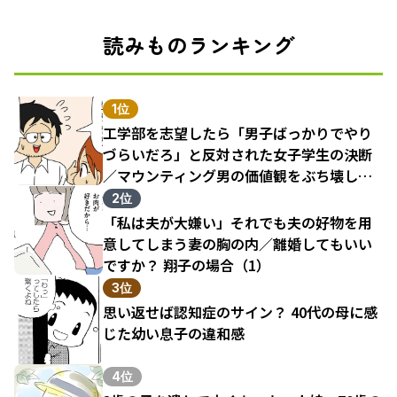
読みものランキング
1位
工学部を志望したら「男子ばっかりでやり
づらいだろ」と反対された女子学生の決断
／マウンティング男の価値観をぶち壊した
結果（1）
2位
「私は夫が大嫌い」それでも夫の好物を用
意してしまう妻の胸の内／離婚してもいい
ですか？ 翔子の場合（1）
3位
思い返せば認知症のサイン？ 40代の母に感
じた幼い息子の違和感
4位