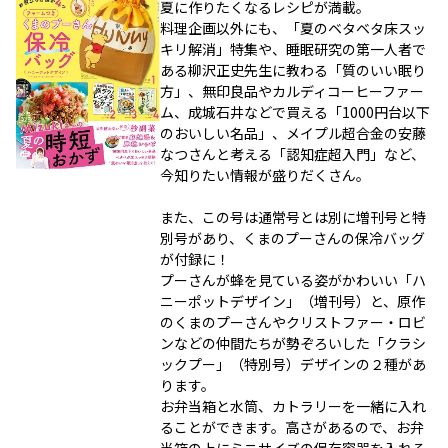
夏に作りたくなるレシピが満載。
料理企画以外にも、「夏のベタベタ床スッ
キリ解消」特集や、睡眠研究の第一人者で
ある柳沢正史先生に教わる「質のいい眠り
方」、無印良品やカルディコーヒーファー
ム、成城石井などで買える「1000円台以下
のおいしい名品」、メイプル超合金の安藤
なつさんと考える「認知症超入門」など、
今知りたい情報が盛りだくさん。
また、この号は通常号とは別に増刊号と特
別号があり、くまのプーさんの保冷バッグ
が付録に！
プーさんが蜂を見ている姿がかわいい「ハ
ニーポットデザイン」（増刊号）と、原作
のくまのプーさんやクリストファー・ロビ
ンなどの仲間たちが勢ぞろいした「クラシ
ックプー」（特別号）デザインの２種があ
ります。
お弁当箱と水筒、カトラリーを一緒に入れ
ることができます。高さがあるので、お弁
当箱の上にミニサイズの保存容器を入れる