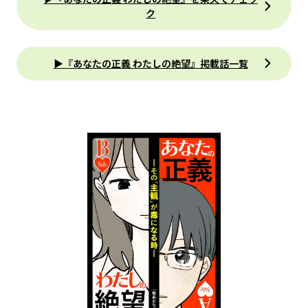
ク
▶『あなたの正義 わたしの絶望』掲載話一覧