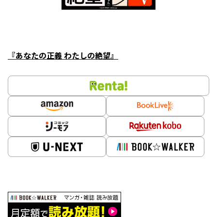
『あなたの正義 わたしの絶望』