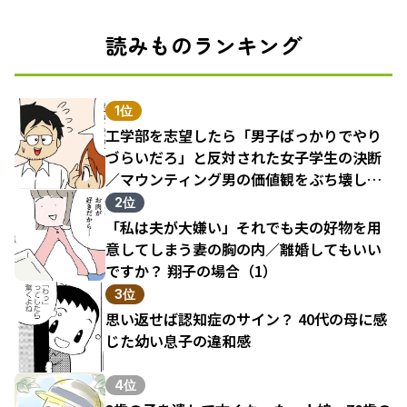
読みものランキング
1位
工学部を志望したら「男子ばっかりでやり
づらいだろ」と反対された女子学生の決断
／マウンティング男の価値観をぶち壊した
結果（1）
2位
「私は夫が大嫌い」それでも夫の好物を用
意してしまう妻の胸の内／離婚してもいい
ですか？ 翔子の場合（1）
3位
思い返せば認知症のサイン？ 40代の母に感
じた幼い息子の違和感
4位