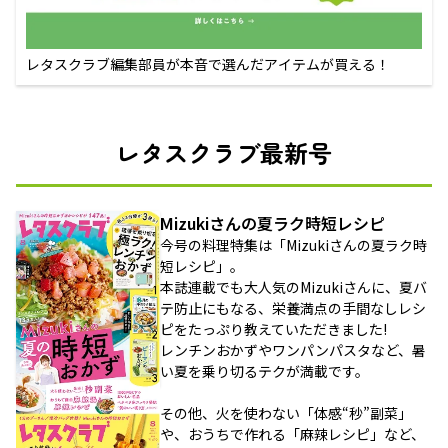
レタスクラブ編集部員が本音で選んだアイテムが買える！
レタスクラブ最新号
Mizukiさんの夏ラク時短レシピ
今号の料理特集は「Mizukiさんの夏ラク時
短レシピ」。
本誌連載でも大人気のMizukiさんに、夏バ
テ防止にもなる、栄養満点の手間なしレシ
ピをたっぷり教えていただきました!
レンチンおかずやワンパンパスタなど、暑
い夏を乗り切るテクが満載です。
その他、火を使わない「体感“秒”副菜」
や、おうちで作れる「麻辣レシピ」など、