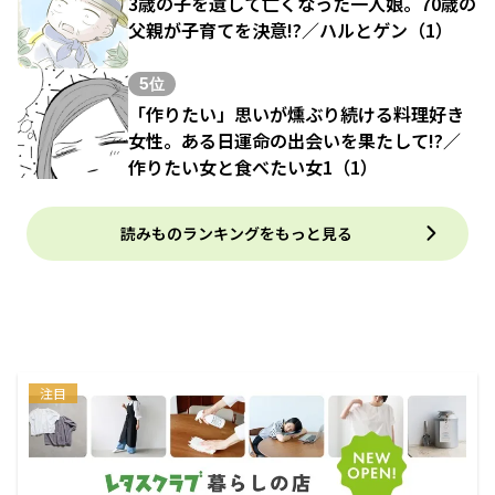
3歳の子を遺して亡くなった一人娘。70歳の
父親が子育てを決意!?／ハルとゲン（1）
5位
「作りたい」思いが燻ぶり続ける料理好き
女性。ある日運命の出会いを果たして!?／
作りたい女と食べたい女1（1）
読みものランキングをもっと見る
注目