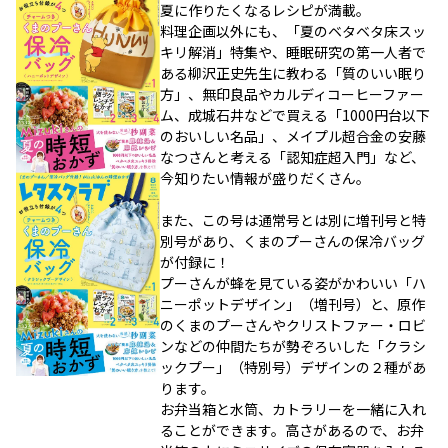
夏に作りたくなるレシピが満載。
料理企画以外にも、「夏のベタベタ床スッ
キリ解消」特集や、睡眠研究の第一人者で
ある柳沢正史先生に教わる「質のいい眠り
方」、無印良品やカルディコーヒーファー
ム、成城石井などで買える「1000円台以下
のおいしい名品」、メイプル超合金の安藤
なつさんと考える「認知症超入門」など、
今知りたい情報が盛りだくさん。
また、この号は通常号とは別に増刊号と特
別号があり、くまのプーさんの保冷バッグ
が付録に！
プーさんが蜂を見ている姿がかわいい「ハ
ニーポットデザイン」（増刊号）と、原作
のくまのプーさんやクリストファー・ロビ
ンなどの仲間たちが勢ぞろいした「クラシ
ックプー」（特別号）デザインの２種があ
ります。
お弁当箱と水筒、カトラリーを一緒に入れ
ることができます。高さがあるので、お弁