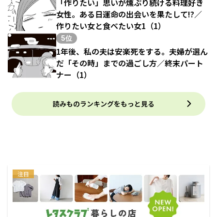
「作りたい」思いが燻ぶり続ける料理好き
女性。ある日運命の出会いを果たして!?／
作りたい女と食べたい女1（1）
5位
1年後、私の夫は安楽死をする。夫婦が選ん
だ「その時」までの過ごし方／終末パート
ナー（1）
読みものランキングをもっと見る
注目