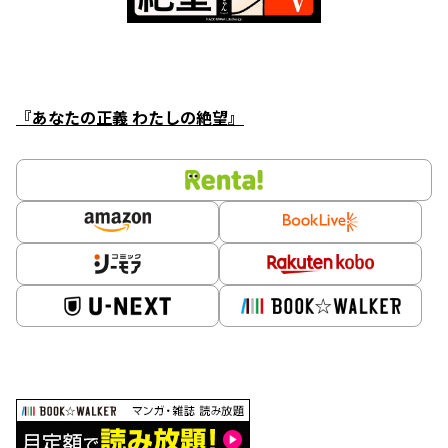
『あなたの正義 わたしの絶望』