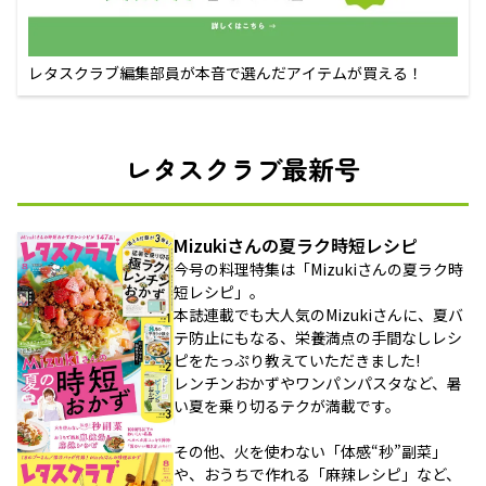
レタスクラブ編集部員が本音で選んだアイテムが買える！
レタスクラブ最新号
Mizukiさんの夏ラク時短レシピ
今号の料理特集は「Mizukiさんの夏ラク時
短レシピ」。
本誌連載でも大人気のMizukiさんに、夏バ
テ防止にもなる、栄養満点の手間なしレシ
ピをたっぷり教えていただきました!
レンチンおかずやワンパンパスタなど、暑
い夏を乗り切るテクが満載です。
その他、火を使わない「体感“秒”副菜」
や、おうちで作れる「麻辣レシピ」など、