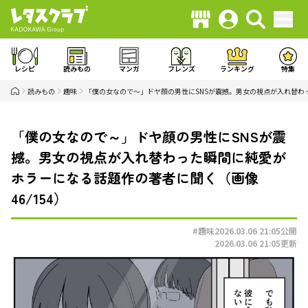
レシピ
読みもの
マンガ
フレンズ
ランキング
特集
読みもの
趣味
「僕の女なので～」ドヤ顔の男性にSNSが震撼。男女の視点が入れ替わ
「僕の女なので～」ドヤ顔の男性にSNSが震
撼。男女の視点が入れ替わった瞬間に純愛が
ホラーになる話題作の著者に聞く（画像
46/154）
#趣味
2026.03.06 21:05
公開
2026.03.06 21:05
更新