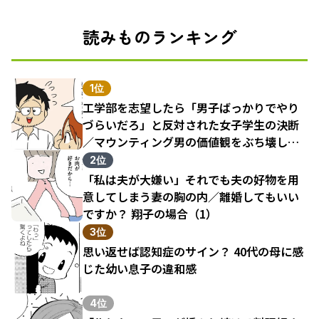
読みものランキング
1位
工学部を志望したら「男子ばっかりでやり
づらいだろ」と反対された女子学生の決断
／マウンティング男の価値観をぶち壊した
結果（1）
2位
「私は夫が大嫌い」それでも夫の好物を用
意してしまう妻の胸の内／離婚してもいい
ですか？ 翔子の場合（1）
3位
思い返せば認知症のサイン？ 40代の母に感
じた幼い息子の違和感
4位