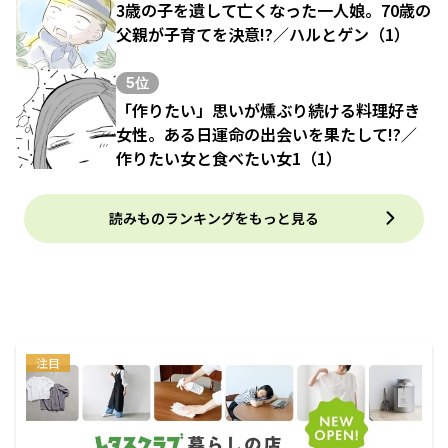
3歳の子を遺して亡くなった一人娘。70歳の
父親が子育てを決意!?／ハルとゲン（1）
5位
「作りたい」思いが燻ぶり続ける料理好き
女性。ある日運命の出会いを果たして!?／
作りたい女と食べたい女1（1）
読みものランキングをもっと見る
注目