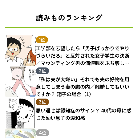
読みものランキング
1位
工学部を志望したら「男子ばっかりでやり
づらいだろ」と反対された女子学生の決断
／マウンティング男の価値観をぶち壊した
結果（1）
2位
「私は夫が大嫌い」それでも夫の好物を用
意してしまう妻の胸の内／離婚してもいい
ですか？ 翔子の場合（1）
3位
思い返せば認知症のサイン？ 40代の母に感
じた幼い息子の違和感
4位