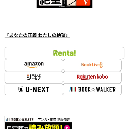
『あなたの正義 わたしの絶望』