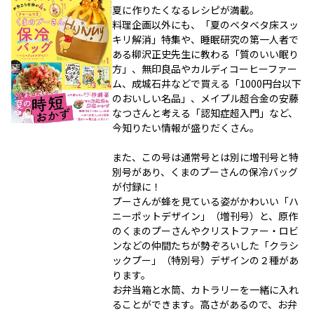
夏に作りたくなるレシピが満載。
料理企画以外にも、「夏のベタベタ床スッ
キリ解消」特集や、睡眠研究の第一人者で
ある柳沢正史先生に教わる「質のいい眠り
方」、無印良品やカルディコーヒーファー
ム、成城石井などで買える「1000円台以下
のおいしい名品」、メイプル超合金の安藤
なつさんと考える「認知症超入門」など、
今知りたい情報が盛りだくさん。
また、この号は通常号とは別に増刊号と特
別号があり、くまのプーさんの保冷バッグ
が付録に！
プーさんが蜂を見ている姿がかわいい「ハ
ニーポットデザイン」（増刊号）と、原作
のくまのプーさんやクリストファー・ロビ
ンなどの仲間たちが勢ぞろいした「クラシ
ックプー」（特別号）デザインの２種があ
ります。
お弁当箱と水筒、カトラリーを一緒に入れ
ることができます。高さがあるので、お弁