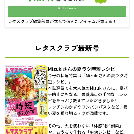
レタスクラブ編集部員が本音で選んだアイテムが買える！
レタスクラブ最新号
Mizukiさんの夏ラク時短レシピ
今号の料理特集は「Mizukiさんの夏ラク時
短レシピ」。
本誌連載でも大人気のMizukiさんに、夏バ
テ防止にもなる、栄養満点の手間なしレシ
ピをたっぷり教えていただきました!
レンチンおかずやワンパンパスタなど、暑
い夏を乗り切るテクが満載です。
その他、火を使わない「体感“秒”副菜」
や、おうちで作れる「麻辣レシピ」など、