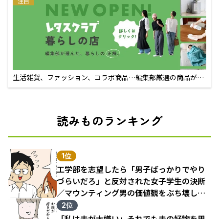
注目
生活雑貨、ファッション、コラボ商品…編集部厳選の商品が買
えるECサイト
読みものランキング
1位
工学部を志望したら「男子ばっかりでやり
づらいだろ」と反対された女子学生の決断
／マウンティング男の価値観をぶち壊した
結果（1）
2位
「私は夫が大嫌い」それでも夫の好物を用