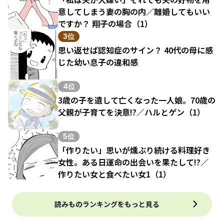
意してしまう妻の胸の内／離婚してもいい
ですか？ 翔子の場合（1）
3位
思い返せば認知症のサイン？ 40代の母に感
じた幼い息子の違和感
4位
3歳の子を遺して亡くなった一人娘。70歳の
父親が子育てを決意!?／ハルとゲン（1）
5位
「作りたい」思いが燻ぶり続ける料理好き
女性。ある日運命の出会いを果たして!?／
作りたい女と食べたい女1（1）
読みものランキングをもっと見る