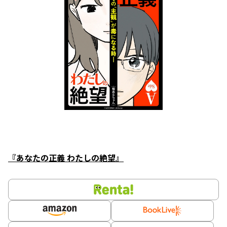
『あなたの正義 わたしの絶望』