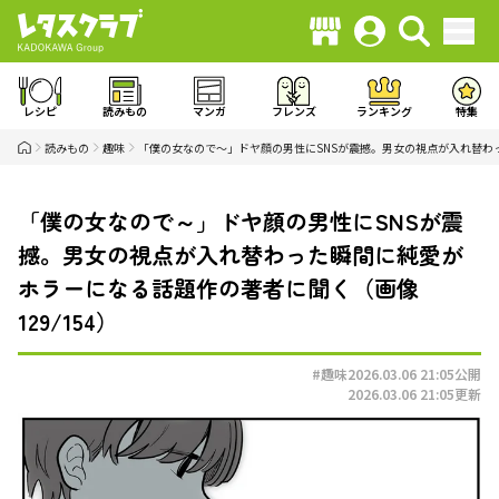
レシピ
読みもの
マンガ
フレンズ
ランキング
特集
読みもの
趣味
「僕の女なので～」ドヤ顔の男性にSNSが震撼。男女の視点が入れ替わ
「僕の女なので～」ドヤ顔の男性にSNSが震
撼。男女の視点が入れ替わった瞬間に純愛が
ホラーになる話題作の著者に聞く（画像
129/154）
#趣味
2026.03.06 21:05
公開
2026.03.06 21:05
更新