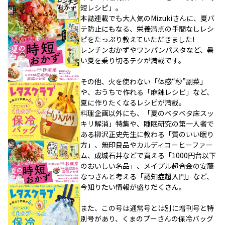
短レシピ」。
本誌連載でも大人気のMizukiさんに、夏バ
テ防止にもなる、栄養満点の手間なしレシ
ピをたっぷり教えていただきました!
レンチンおかずやワンパンパスタなど、暑
い夏を乗り切るテクが満載です。
その他、火を使わない「体感“秒”副菜」
や、おうちで作れる「麻辣レシピ」など、
夏に作りたくなるレシピが満載。
料理企画以外にも、「夏のベタベタ床スッ
キリ解消」特集や、睡眠研究の第一人者で
ある柳沢正史先生に教わる「質のいい眠り
方」、無印良品やカルディコーヒーファー
ム、成城石井などで買える「1000円台以下
のおいしい名品」、メイプル超合金の安藤
なつさんと考える「認知症超入門」など、
今知りたい情報が盛りだくさん。
また、この号は通常号とは別に増刊号と特
別号があり、くまのプーさんの保冷バッグ